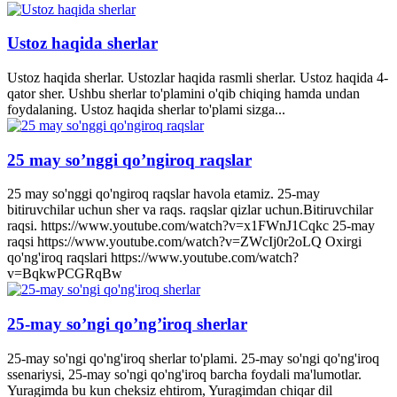
Ustoz haqida sherlar
Ustoz haqida sherlar. Ustozlar haqida rasmli sherlar. Ustoz haqida 4-
qator sher. Ushbu sherlar to'plamini o'qib chiqing hamda undan
foydalaning. Ustoz haqida sherlar to'plami sizga...
25 may so’nggi qo’ngiroq raqslar
25 may so'nggi qo'ngiroq raqslar havola etamiz. 25-may
bitiruvchilar uchun sher va raqs. raqslar qizlar uchun.Bitiruvchilar
raqsi. https://www.youtube.com/watch?v=x1FWnJ1Cqkc 25-may
raqsi https://www.youtube.com/watch?v=ZWcIj0r2oLQ Oxirgi
qo'ng'iroq raqslari https://www.youtube.com/watch?
v=BqkwPCGRqBw
25-may so’ngi qo’ng’iroq sherlar
25-may so'ngi qo'ng'iroq sherlar to'plami. 25-may so'ngi qo'ng'iroq
ssenariysi, 25-may so'ngi qo'ng'iroq barcha foydali ma'lumotlar.
Yuragimda bu kun cheksiz ehtirom, Yuragimdan chiqar dil