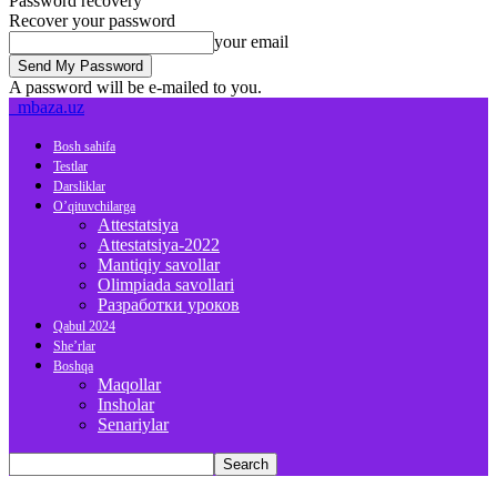
Password recovery
Recover your password
your email
A password will be e-mailed to you.
mbaza.uz
Bosh sahifa
Testlar
Darsliklar
O’qituvchilarga
Attestatsiya
Attestatsiya-2022
Mantiqiy savollar
Olimpiada savollari
Разработки уроков
Qabul 2024
She’rlar
Boshqa
Maqollar
Insholar
Senariylar