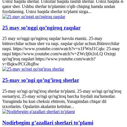
Ustoz haqida sherlar. Ustozlar haqida rasmli sherlar. Ustoz haqida 4-
qator sher. Ushbu sherlar to'plamini o'qib chiqing hamda undan
foydalaning. Ustoz haqida sherlar to'plami sizga...
25 may so’nggi qo’ngiroq raqslar
25 may so'nggi qo'ngiroq raqslar havola etamiz. 25-may
bitiruvchilar uchun sher va raqs. raqslar qizlar uchun.Bitiruvchilar
raqsi. https://www.youtube.com/watch?v=x1FWnJ1Cqkc 25-may
raqsi https://www.youtube.com/watch?v=ZWcIj0r2oLQ Oxirgi
qo'ng'iroq raqslari https://www.youtube.com/watch?
v=BqkwPCGRqBw
25-may so’ngi qo’ng’iroq sherlar
25-may so'ngi qo'ng'iroq sherlar to'plami. 25-may so'ngi qo'ng'iroq
ssenariysi, 25-may so'ngi qo'ng'iroq barcha foydali ma'lumotlar.
Yuragimda bu kun cheksiz ehtirom, Yuragimdan chiqar dil
izxorlarim. Opalarim akalarim ketishar...
Nodirbegim g’azallari sherlari to’plami