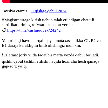
Tavsiya etamiz :
O’qishga qabul 2024
‼️Magistraturaga kirish uchun talab etiladigan chet tili
sertifikatlarining ro‘yxati mana bu yerda:
📋
https://t.me/xushnudbek/24242
Yuqoridagi havola orqali qaysi mutaxassislikka C1, B2 va
B1 daraja kerakligini bilib olishingiz mumkin.
❗️Eslatma: joriy yilda faqat bir marta yozda qabul bo’ladi,
qishki qabul tashkil etilishi haqida hozircha hech qanaqa
gap-so’z yo’q.