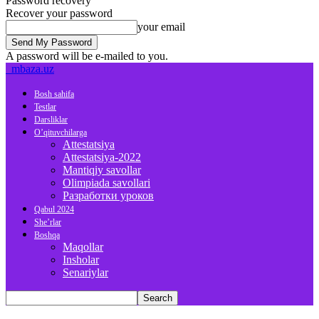
Password recovery
Recover your password
your email
A password will be e-mailed to you.
mbaza.uz
Bosh sahifa
Testlar
Darsliklar
O’qituvchilarga
Attestatsiya
Attestatsiya-2022
Mantiqiy savollar
Olimpiada savollari
Разработки уроков
Qabul 2024
She’rlar
Boshqa
Maqollar
Insholar
Senariylar