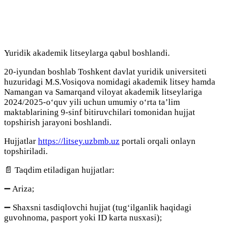
Yuridik akademik litseylarga qabul boshlandi.
20-iyundan boshlab Toshkent davlat yuridik universiteti
huzuridagi M.S.Vosiqova nomidagi akademik litsey hamda
Namangan va Samarqand viloyat akademik litseylariga
2024/2025-o‘quv yili uchun umumiy o‘rta ta’lim
maktablarining 9-sinf bitiruvchilari tomonidan hujjat
topshirish jarayoni boshlandi.
Hujjatlar
https://litsey.uzbmb.uz
portali orqali onlayn
topshiriladi.
📄 Taqdim etiladigan hujjatlar:
➖ Ariza;
➖ Shaxsni tasdiqlovchi hujjat (tug‘ilganlik haqidagi
guvohnoma, pasport yoki ID karta nusxasi);