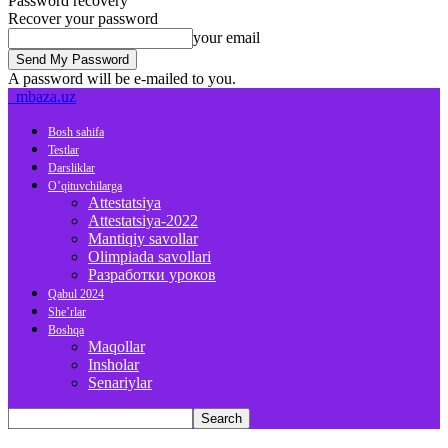
Password recovery
Recover your password
your email
A password will be e-mailed to you.
mbaza.uz
Bosh sahifa
Testlar
Darsliklar
O’qituvchilarga
Attestatsiya
Attestatsiya-2022
Mantiqiy savollar
Olimpiada savollari
Разработки уроков
Qabul 2024
She’rlar
Boshqa
Maqollar
Insholar
Senariylar