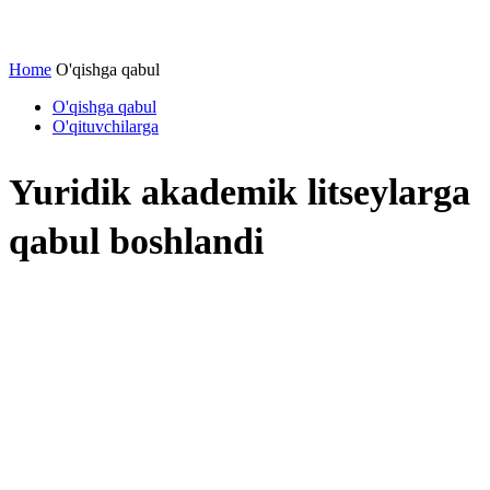
Home
O'qishga qabul
O'qishga qabul
O'qituvchilarga
Yuridik akademik litseylarga
qabul boshlandi