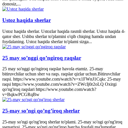
donosiz,...
Ustoz haqida sherlar
Ustoz haqida sherlar. Ustozlar haqida rasmli sherlar. Ustoz haqida 4-
qator sher. Ushbu sherlar to'plamini o'qib chiqing hamda undan
foydalaning. Ustoz haqida sherlar to'plami sizga...
25 may so’nggi qo’ngiroq raqslar
25 may so'nggi qo'ngiroq raqslar havola etamiz. 25-may
bitiruvchilar uchun sher va raqs. raqslar qizlar uchun.Bitiruvchilar
raqsi. https://www.youtube.com/watch?v=x1FWnJ1Cqkc 25-may
raqsi https://www.youtube.com/watch?v=ZWcIj0r2oLQ Oxirgi
qo'ng'iroq raqslari https://www.youtube.com/watch?
v=BqkwPCGRqBw
25-may so’ngi qo’ng’iroq sherlar
25-may so'ngi qo'ng'iroq sherlar to'plami. 25-may so'ngi qo'ng'iroq
ssenariysi, 25-may so'ngi qo'ng'iroq barcha foydali ma'lumotlar.