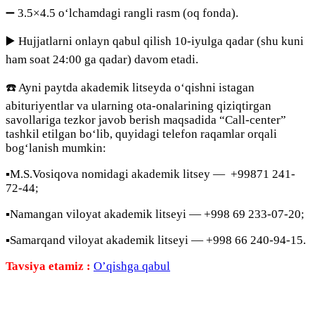
➖ 3.5×4.5 o‘lchamdagi rangli rasm (oq fonda).
▶️ Hujjatlarni onlayn qabul qilish 10-iyulga qadar (shu kuni
ham soat 24:00 ga qadar) davom etadi.
☎️ Ayni paytda akademik litseyda o‘qishni istagan
abituriyentlar va ularning ota-onalarining qiziqtirgan
savollariga tezkor javob berish maqsadida “Call-center”
tashkil etilgan bo‘lib, quyidagi telefon raqamlar orqali
bog‘lanish mumkin:
▪️M.S.Vosiqova nomidagi akademik litsey — +99871 241-
72-44;
▪️Namangan viloyat akademik litseyi — +998 69 233-07-20;
▪️Samarqand viloyat akademik litseyi — +998 66 240-94-15.
Tavsiya etamiz :
O’qishga qabul