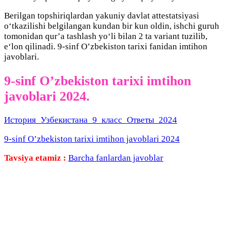
Berilgan topshiriqlardan yakuniy davlat attestatsiyasi
oʻtkazilishi belgilangan kundan bir kun oldin, ishchi guruh
tomonidan qurʼa tashlash yoʻli bilan 2 ta variant tuzilib,
eʻlon qilinadi. 9-sinf O’zbekiston tarixi fanidan imtihon
javoblari.
9-sinf O’zbekiston tarixi imtihon
javoblari 2024.
История_Узбекистана_9_класс_Ответы_2024
9-sinf O’zbekiston tarixi imtihon javoblari 2024
Tavsiya etamiz :
Barcha fanlardan javoblar