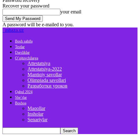
Password recovery
Recover your password
your email
A password will be e-mailed to you.
mbaza.uz
Bosh sahifa
Testlar
Darsliklar
O’qituvchilarga
Attestatsiya
Attestatsiya-2022
Mantiqiy savollar
Olimpiada savollari
Разработки уроков
Qabul 2024
She’rlar
Boshqa
Maqollar
Insholar
Senariylar