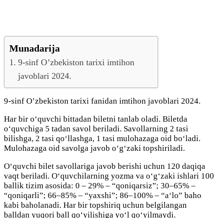
Munadarija
9-sinf O’zbekiston tarixi imtihon
javoblari 2024.
9-sinf O’zbekiston tarixi fanidan imtihon javoblari 2024.
Har bir o‘quvchi bittadan biletni tanlab oladi. Biletda
o‘quvchiga 5 tadan savol beriladi. Savollarning 2 tasi
bilishga, 2 tasi qo‘llashga, 1 tasi mulohazaga oid bo‘ladi.
Mulohazaga oid savolga javob o‘g‘zaki topshiriladi.
O‘quvchi bilet savollariga javob berishi uchun 120 daqiqa
vaqt beriladi. Oʻquvchilarning yozma va o‘g‘zaki ishlari 100
ballik tizim asosida: 0 – 29% – “qoniqarsiz”; 30–65% –
“qoniqarli”; 66–85% – “yaxshi”; 86–100% – “aʻlo” baho
kabi baholanadi. Har bir topshiriq uchun belgilangan
balldan yuqori ball qoʻyilishiga yoʻl qoʻyilmaydi.