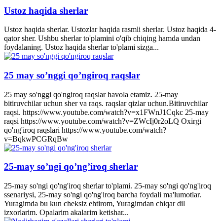
Ustoz haqida sherlar
Ustoz haqida sherlar. Ustozlar haqida rasmli sherlar. Ustoz haqida 4-
qator sher. Ushbu sherlar to'plamini o'qib chiqing hamda undan
foydalaning. Ustoz haqida sherlar to'plami sizga...
25 may so’nggi qo’ngiroq raqslar
25 may so'nggi qo'ngiroq raqslar havola etamiz. 25-may
bitiruvchilar uchun sher va raqs. raqslar qizlar uchun.Bitiruvchilar
raqsi. https://www.youtube.com/watch?v=x1FWnJ1Cqkc 25-may
raqsi https://www.youtube.com/watch?v=ZWcIj0r2oLQ Oxirgi
qo'ng'iroq raqslari https://www.youtube.com/watch?
v=BqkwPCGRqBw
25-may so’ngi qo’ng’iroq sherlar
25-may so'ngi qo'ng'iroq sherlar to'plami. 25-may so'ngi qo'ng'iroq
ssenariysi, 25-may so'ngi qo'ng'iroq barcha foydali ma'lumotlar.
Yuragimda bu kun cheksiz ehtirom, Yuragimdan chiqar dil
izxorlarim. Opalarim akalarim ketishar...