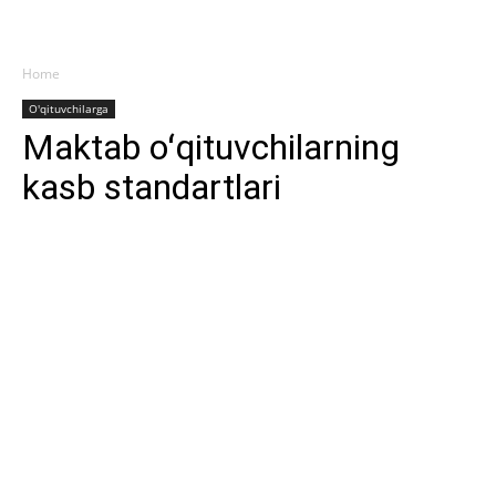
Home
O'qituvchilarga
Maktab oʻqituvchilarning
kasb standartlari