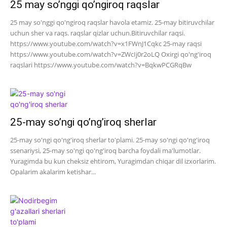
25 may so’nggi qo’ngiroq raqslar
25 may so'nggi qo'ngiroq raqslar havola etamiz. 25-may bitiruvchilar
uchun sher va raqs. raqslar qizlar uchun.Bitiruvchilar raqsi.
https://www.youtube.com/watch?v=x1FWnJ1Cqkc 25-may raqsi
https://www.youtube.com/watch?v=ZWcIj0r2oLQ Oxirgi qo'ng'iroq
raqslari https://www.youtube.com/watch?v=BqkwPCGRqBw
25-may so’ngi qo’ng’iroq sherlar
25-may so'ngi qo'ng'iroq sherlar to'plami. 25-may so'ngi qo'ng'iroq
ssenariysi, 25-may so'ngi qo'ng'iroq barcha foydali ma'lumotlar.
Yuragimda bu kun cheksiz ehtirom, Yuragimdan chiqar dil izxorlarim.
Opalarim akalarim ketishar...