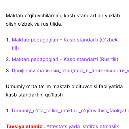
Maktab oʻqituvchilarning kasb standartlari yuklab
olish o’zbek va rus tilida.
Maktab pedagoglari – Kasb standarti (Oʻzbek
tili)
Maktab pedagoglari – Kasb standarti (Rus tili)
Профессиональный_стандарт_в_деятельности_
Umumiy oʻrta taʼlim maktab oʻqituvchisi faoliyatida
kasb standartini qoʻllash
Umumiy_oʻrta_taʼlim_maktab_oʻqituvchisi_faoliyat
Tavsiya etamiz :
Attestatsiyada ishtirok etmaslik