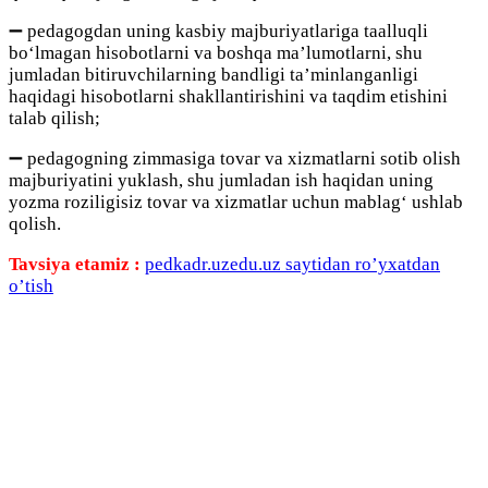
➖ pedagogdan uning kasbiy majburiyatlariga taalluqli
boʻlmagan hisobotlarni va boshqa maʼlumotlarni, shu
jumladan bitiruvchilarning bandligi taʼminlanganligi
haqidagi hisobotlarni shakllantirishini va taqdim etishini
talab qilish;
➖ pedagogning zimmasiga tovar va xizmatlarni sotib olish
majburiyatini yuklash, shu jumladan ish haqidan uning
yozma roziligisiz tovar va xizmatlar uchun mablagʻ ushlab
qolish.
Tavsiya etamiz :
pedkadr.uzedu.uz saytidan ro’yxatdan
o’tish