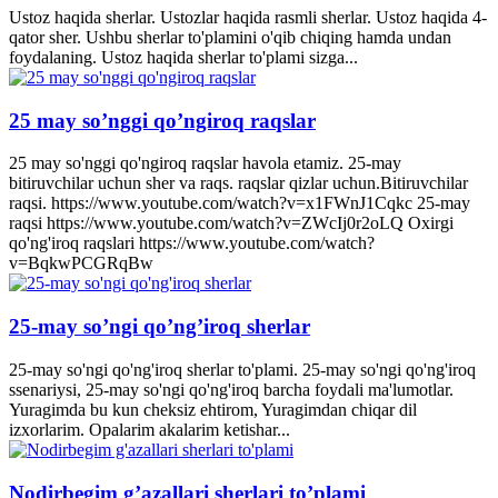
Ustoz haqida sherlar. Ustozlar haqida rasmli sherlar. Ustoz haqida 4-
qator sher. Ushbu sherlar to'plamini o'qib chiqing hamda undan
foydalaning. Ustoz haqida sherlar to'plami sizga...
25 may so’nggi qo’ngiroq raqslar
25 may so'nggi qo'ngiroq raqslar havola etamiz. 25-may
bitiruvchilar uchun sher va raqs. raqslar qizlar uchun.Bitiruvchilar
raqsi. https://www.youtube.com/watch?v=x1FWnJ1Cqkc 25-may
raqsi https://www.youtube.com/watch?v=ZWcIj0r2oLQ Oxirgi
qo'ng'iroq raqslari https://www.youtube.com/watch?
v=BqkwPCGRqBw
25-may so’ngi qo’ng’iroq sherlar
25-may so'ngi qo'ng'iroq sherlar to'plami. 25-may so'ngi qo'ng'iroq
ssenariysi, 25-may so'ngi qo'ng'iroq barcha foydali ma'lumotlar.
Yuragimda bu kun cheksiz ehtirom, Yuragimdan chiqar dil
izxorlarim. Opalarim akalarim ketishar...
Nodirbegim g’azallari sherlari to’plami