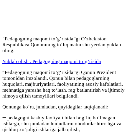
“Pedagogning maqomi to’g’risida”gi O’zbekiston
Respublikasi Qonunining to’liq matni shu yerdan yuklab
oling.
Yuklab olish : Pedagogning maqomi to’g’risida
“Pedagogning maqomi toʻgʻrisida”gi Qonun Prezident
tomonidan imzolandi. Qonun bilan pedagoglarning
huquqlari, majburiyatlari, faoliyatining asosiy kafolatlari,
mehnatiga yarasha haq toʻlash, ragʻbatlantirish va ijtimoiy
himoya qilish tamoyillari belgilandi.
Qonunga koʻra, jumladan, quyidagilar taqiqlanadi:
➖ pedagogni kasbiy faoliyati bilan bogʻliq boʻlmagan
ishlarga, shu jumladan hududlarni obodonlashtirishga va
qishloq xoʻjaligi ishlariga jalb qilish;