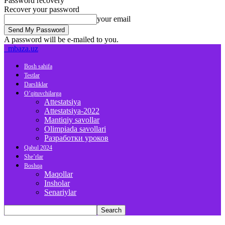
Password recovery
Recover your password
your email
A password will be e-mailed to you.
mbaza.uz
Bosh sahifa
Testlar
Darsliklar
O’qituvchilarga
Attestatsiya
Attestatsiya-2022
Mantiqiy savollar
Olimpiada savollari
Разработки уроков
Qabul 2024
She’rlar
Boshqa
Maqollar
Insholar
Senariylar