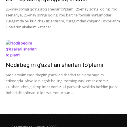
25-may so'ngi qo'ng'iroq sherlar to'plami. 25-may so'ngi qo'ng'iroq
ssenariysi, 25-may so'ngi qo'ng'iroq barcha foydali ma'lumotlar.
Yuragimda bu kun cheksiz ehtirom, Yuragimdan chiqar dil izxorlarim.
Opalarim akalarim ketishar...
Nodirbegim g’azallari sherlari to’plami
Mohlaroyim Nodirbegim g'azallari sherlari to'plami taqdim
etilmoqda. Ahvolidin ogoh bo'ling. Yorning vasli emas ozorsiz,
Gulshan ichra gul topilmas xorsiz. Ul parivash vaslidin bo’ldim judo,
Rohati dil qolmadi dildorsiz. Yor uchun...
Все права защищены.2023.