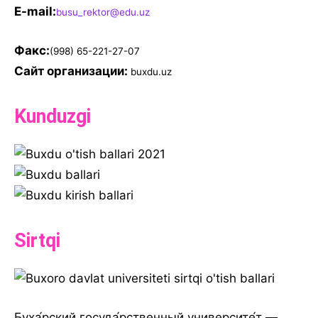
E-mail:
busu_rektor@edu.uz
Факс:
(998) 65-221-27-07
Сайт организации:
buxdu.uz
Kunduzgi
Sirtqi
Буха́рский госуда́рственный университе́т —