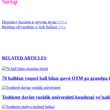
Sirtqi
Перевод баллов в другие вузы >>> /
Boshqa oliygohlar o’tish ballari >>>
RELATED ARTICLES
70 balldan yuqori ball bilan qaysi OTM ga grandga
Toshkent davlat yuridik universiteti kunduzgi yo’nalis