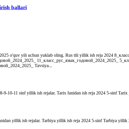
rish ballari
r. 2024-2025 o'quv yili uchun yuklab oling. Rus tili yillik ish reja 202
довой_2024_2025_ 11_класс_рус_язык_годовой_2024_2025_ 5_к
ой_2024_2025_ Tavsiya...
9-10-11 sinf yillik ish rejalar. Tarix fanidan ish reja 2024 5-sinf Tarix 
anidan yillik ish rejalar. Tarbiya yillik ish reja 2024 5-sinf Tarbiya yill