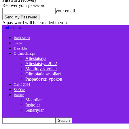
Password recovery
Recover your password
your email
A password will be e-mailed to you.
mbaza.uz
Bosh sahifa
Testlar
Darsliklar
O’qituvchilarga
Attestatsiya
Attestatsiya-2022
Mantiqiy savollar
Olimpiada savollari
Разработки уроков
Qabul 2024
She’rlar
Boshqa
Maqollar
Insholar
Senariylar