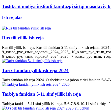
Toshkent moliya instituti kunduzgi sirtqi masofaviy ki
Ish rejalar
Rus tili yillik ish reja
Rus tili yillik ish reja. Rus tili fanidan 5-11 sinf yillik ish rejala
9_класс_рус_язык_годовой_2024_2025_ 10_класс_рус_язык_го
6_класс_рус_язык_годовой_2024_2025_ 7_класс_рус_язык_годов
Tarix fanidan yillik ish reja 2024
Tarix fanidan ish reja 2024. O'zbekiston va jahon tarixi fanidan 5-6-7-8-
Tarbiya fanidan 5-11 sinf yillik ish reja
Tarbiya fanidan 5-11 sinf yillik ish reja. 5-6-7-8-9-10-11 sinf tarbiya f