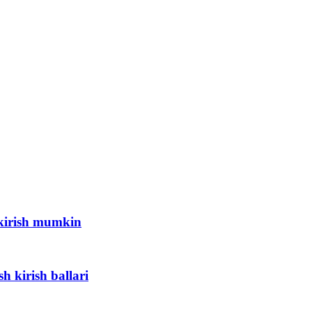
 kirish mumkin
h kirish ballari