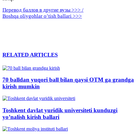
Перевод баллов в другие вузы >>> /
Boshqa oliygohlar o’tish ballari >>>
RELATED ARTICLES
70 balldan yuqori ball bilan qaysi OTM ga grandga
kirish mumkin
Toshkent davlat yuridik universiteti kunduzgi
yo’nalish kirish ballari