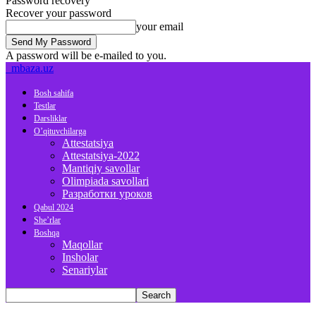
Password recovery
Recover your password
your email
A password will be e-mailed to you.
mbaza.uz
Bosh sahifa
Testlar
Darsliklar
O’qituvchilarga
Attestatsiya
Attestatsiya-2022
Mantiqiy savollar
Olimpiada savollari
Разработки уроков
Qabul 2024
She’rlar
Boshqa
Maqollar
Insholar
Senariylar