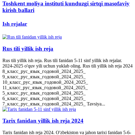
Toshkent moliya instituti kunduzgi sirtqi masofaviy
kirish ballari
Ish rejalar
Rus tili yillik ish reja
Rus tili yillik ish reja. Rus tili fanidan 5-11 sinf yillik ish rejalar.
2024-2025 o'quv yili uchun yuklab oling. Rus tili yillik ish reja 2024
8_класс_рус_язык_годовой_2024_2025_
9_класс_рус_язык_годовой_2024_2025_
10_класс_рус_язык_годовой_2024_2025_
11_класс_рус_язык_годовой_2024_2025_
5_класс_рус_язык_годовой_2024_2025_
6_класс_рус_язык_годовой_2024_2025_
7_класс_рус_язык_годовой_2024_2025_ Tavsiya...
Tarix fanidan yillik ish reja 2024
Tarix fanidan ish reja 2024. O'zbekiston va jahon tarixi fanidan 5-6-