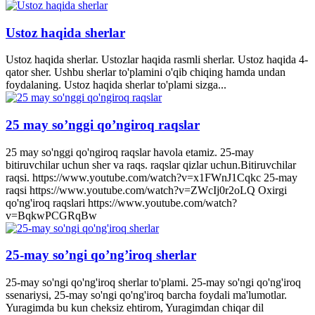
Ustoz haqida sherlar
Ustoz haqida sherlar. Ustozlar haqida rasmli sherlar. Ustoz haqida 4-
qator sher. Ushbu sherlar to'plamini o'qib chiqing hamda undan
foydalaning. Ustoz haqida sherlar to'plami sizga...
25 may so’nggi qo’ngiroq raqslar
25 may so'nggi qo'ngiroq raqslar havola etamiz. 25-may
bitiruvchilar uchun sher va raqs. raqslar qizlar uchun.Bitiruvchilar
raqsi. https://www.youtube.com/watch?v=x1FWnJ1Cqkc 25-may
raqsi https://www.youtube.com/watch?v=ZWcIj0r2oLQ Oxirgi
qo'ng'iroq raqslari https://www.youtube.com/watch?
v=BqkwPCGRqBw
25-may so’ngi qo’ng’iroq sherlar
25-may so'ngi qo'ng'iroq sherlar to'plami. 25-may so'ngi qo'ng'iroq
ssenariysi, 25-may so'ngi qo'ng'iroq barcha foydali ma'lumotlar.
Yuragimda bu kun cheksiz ehtirom, Yuragimdan chiqar dil