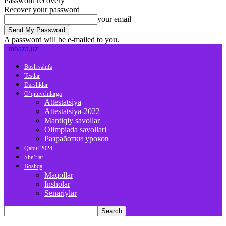
Password recovery
Recover your password
your email
A password will be e-mailed to you.
mbaza.uz
Bosh sahifa
Testlar
Darsliklar
O’qituvchilarga
Attestatsiya
Attestatsiya-2022
Mantiqiy savollar
Olimpiada savollari
Разработки уроков
Qabul 2024
She’rlar
Boshqa
Maqollar
Insholar
Senariylar