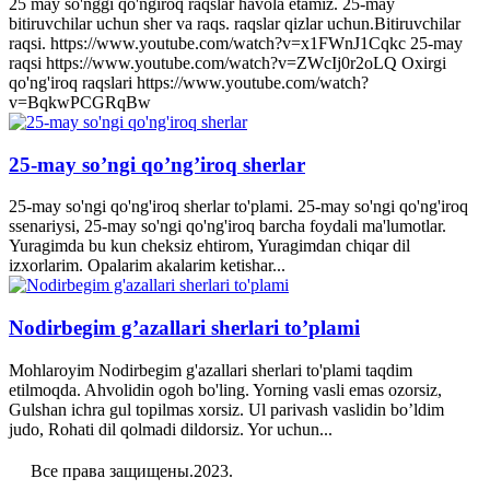
25 may so'nggi qo'ngiroq raqslar havola etamiz. 25-may
bitiruvchilar uchun sher va raqs. raqslar qizlar uchun.Bitiruvchilar
raqsi. https://www.youtube.com/watch?v=x1FWnJ1Cqkc 25-may
raqsi https://www.youtube.com/watch?v=ZWcIj0r2oLQ Oxirgi
qo'ng'iroq raqslari https://www.youtube.com/watch?
v=BqkwPCGRqBw
25-may so’ngi qo’ng’iroq sherlar
25-may so'ngi qo'ng'iroq sherlar to'plami. 25-may so'ngi qo'ng'iroq
ssenariysi, 25-may so'ngi qo'ng'iroq barcha foydali ma'lumotlar.
Yuragimda bu kun cheksiz ehtirom, Yuragimdan chiqar dil
izxorlarim. Opalarim akalarim ketishar...
Nodirbegim g’azallari sherlari to’plami
Mohlaroyim Nodirbegim g'azallari sherlari to'plami taqdim
etilmoqda. Ahvolidin ogoh bo'ling. Yorning vasli emas ozorsiz,
Gulshan ichra gul topilmas xorsiz. Ul parivash vaslidin bo’ldim
judo, Rohati dil qolmadi dildorsiz. Yor uchun...
Все права защищены.2023.