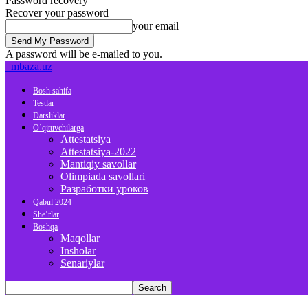
Password recovery
Recover your password
your email
A password will be e-mailed to you.
mbaza.uz
Bosh sahifa
Testlar
Darsliklar
O’qituvchilarga
Attestatsiya
Attestatsiya-2022
Mantiqiy savollar
Olimpiada savollari
Разработки уроков
Qabul 2024
She’rlar
Boshqa
Maqollar
Insholar
Senariylar