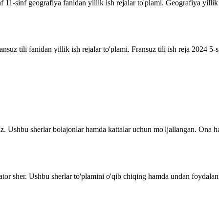
inf 11-sinf geografiya fanidan yillik ish rejalar to'plami. Geografiya yill
suz tili fanidan yillik ish rejalar to'plami. Fransuz tili ish reja 2024 5-sin
z. Ushbu sherlar bolajonlar hamda kattalar uchun mo'ljallangan. Ona ha
ator sher. Ushbu sherlar to'plamini o'qib chiqing hamda undan foydalani