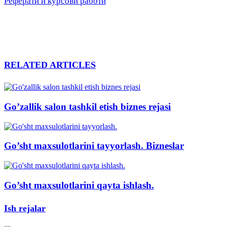
Реферати и курсови работи
RELATED ARTICLES
Go’zallik salon tashkil etish biznes rejasi
Go’sht maxsulotlarini tayyorlash. Bizneslar
Go’sht maxsulotlarini qayta ishlash.
Ish rejalar