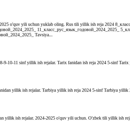
r. 2024-2025 o'quv yili uchun yuklab oling. Rus tili yillik ish reja 202
довой_2024_2025_ 11_класс_рус_язык_годовой_2024_2025_ 5_к
ой_2024_2025_ Tavsiya...
9-10-11 sinf yillik ish rejalar. Tarix fanidan ish reja 2024 5-sinf Tarix 
anidan yillik ish rejalar. Tarbiya yillik ish reja 2024 5-sinf Tarbiya yill
an yillik ish rejalar. 2024-2025 o'quv yili uchun. O'zbek tili yillik ish rej