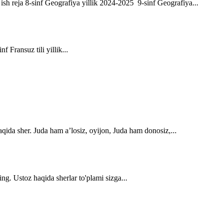
ik ish reja 8-sinf Geografiya yillik 2024-2025 9-sinf Geografiya...
f Fransuz tili yillik...
qida sher. Juda ham a’losiz, oyijon, Juda ham donosiz,...
ng. Ustoz haqida sherlar to'plami sizga...