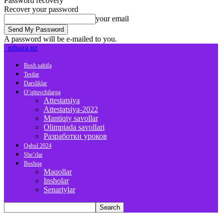
Password recovery
Recover your password
your email
A password will be e-mailed to you.
mbaza.uz
Bosh sahifa
Testlar
Darsliklar
O’qituvchilarga
Attestatsiya
Attestatsiya-2022
Mantiqiy savollar
Olimpiada savollari
Разработки уроков
Qabul 2024
She’rlar
Boshqa
Maqollar
Insholar
Senariylar