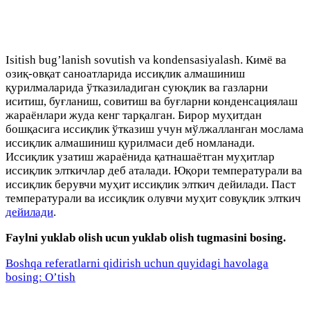
Isitish bug’lanish sovutish va kondensasiyalash. Кимё ва
озиқ-овқат саноатларида иссиқлик алмашиниш
қурилмаларида ўтказиладиган суюқлик ва газларни
иситиш, буғланиш, совитиш ва буғларни конденсациялаш
жараёнлари жуда кенг тарқалган. Бирор муҳитдан
бошқасига иссиқлик ўтказиш учун мўлжалланган мослама
иссиқлик алмашиниш қурилмаси деб номланади.
Иссиқлик узатиш жараёнида қатнашаётган муҳитлар
иссиқлик элткичлар деб аталади. Юқори температурали ва
иссиқлик берувчи муҳит иссиқлик элткич дейилади. Паст
температурали ва иссиқлик олувчи муҳит совуқлик элткич
дейилади
.
Faylni yuklab olish ucun yuklab olish tugmasini bosing.
Boshqa referatlarni qidirish uchun quyidagi havolaga
bosing: O’tish