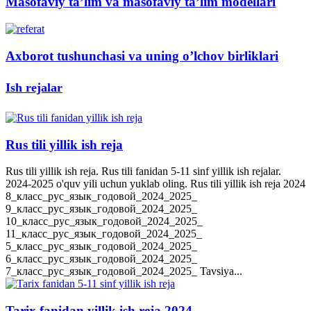
Masofaviy ta’lim va masofaviy ta’lim modellari
Axborot tushunchasi va uning o’lchov birliklari
Ish rejalar
Rus tili yillik ish reja
Rus tili yillik ish reja. Rus tili fanidan 5-11 sinf yillik ish rejalar.
2024-2025 o'quv yili uchun yuklab oling. Rus tili yillik ish reja 2024
8_класс_рус_язык_годовой_2024_2025_
9_класс_рус_язык_годовой_2024_2025_
10_класс_рус_язык_годовой_2024_2025_
11_класс_рус_язык_годовой_2024_2025_
5_класс_рус_язык_годовой_2024_2025_
6_класс_рус_язык_годовой_2024_2025_
7_класс_рус_язык_годовой_2024_2025_ Tavsiya...
Tarix fanidan yillik ish reja 2024