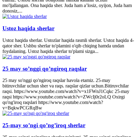
mo'ljallangan. Ona haqida sher. Juda ham a’losiz, oyijon, Juda ham
donosiz,...
Ustoz haqida sherlar
Ustoz haqida sherlar. Ustozlar haqida rasmli sherlar. Ustoz haqida 4-
qator sher. Ushbu sherlar to'plamini o'qib chiqing hamda undan
foydalaning. Ustoz haqida sherlar to'plami sizga...
25 may so’nggi qo’ngiroq raqslar
25 may so'nggi qo'ngiroq raqslar havola etamiz. 25-may
bitiruvchilar uchun sher va raqs. raqslar qizlar uchun.Bitiruvchilar
raqsi. https://www.youtube.com/watch?v=x1FWnJ1Cqkc 25-may
raqsi https://www.youtube.com/watch?v=ZWcIj0r2oLQ Oxirgi
qo'ng'iroq raqslari https://www.youtube.com/watch?
v=BqkwPCGRqBw
25-may so’ngi qo’ng’iroq sherlar