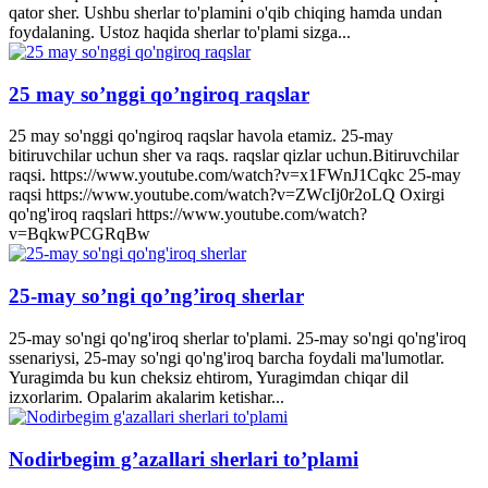
qator sher. Ushbu sherlar to'plamini o'qib chiqing hamda undan
foydalaning. Ustoz haqida sherlar to'plami sizga...
25 may so’nggi qo’ngiroq raqslar
25 may so'nggi qo'ngiroq raqslar havola etamiz. 25-may
bitiruvchilar uchun sher va raqs. raqslar qizlar uchun.Bitiruvchilar
raqsi. https://www.youtube.com/watch?v=x1FWnJ1Cqkc 25-may
raqsi https://www.youtube.com/watch?v=ZWcIj0r2oLQ Oxirgi
qo'ng'iroq raqslari https://www.youtube.com/watch?
v=BqkwPCGRqBw
25-may so’ngi qo’ng’iroq sherlar
25-may so'ngi qo'ng'iroq sherlar to'plami. 25-may so'ngi qo'ng'iroq
ssenariysi, 25-may so'ngi qo'ng'iroq barcha foydali ma'lumotlar.
Yuragimda bu kun cheksiz ehtirom, Yuragimdan chiqar dil
izxorlarim. Opalarim akalarim ketishar...
Nodirbegim g’azallari sherlari to’plami