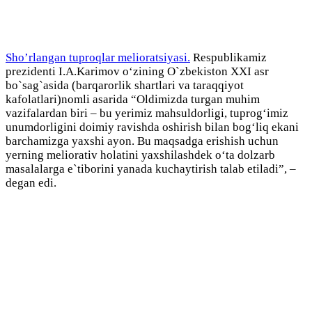
Sho’rlangan tuproqlar melioratsiyasi.
Respublikamiz
prezidenti I.A.Karimov о‘zining O`zbekiston XXI asr
bo`sag`asida (barqarorlik shartlari va taraqqiyot
kafolatlari)nomli asarida “Oldimizda turgan muhim
vazifalardan biri – bu yerimiz mahsuldorligi, tuprog‘imiz
unumdorligini doimiy ravishda oshirish bilan bog‘liq ekani
barchamizga yaxshi ayon. Bu maqsadga erishish uchun
yerning meliorativ holatini yaxshilashdek о‘ta dolzarb
masalalarga e`tiborini yanada kuchaytirish talab etiladi”, –
degan edi.