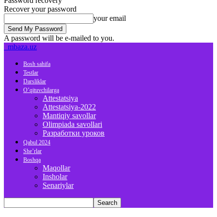
Password recovery
Recover your password
your email
A password will be e-mailed to you.
mbaza.uz
Bosh sahifa
Testlar
Darsliklar
O’qituvchilarga
Attestatsiya
Attestatsiya-2022
Mantiqiy savollar
Olimpiada savollari
Разработки уроков
Qabul 2024
She’rlar
Boshqa
Maqollar
Insholar
Senariylar