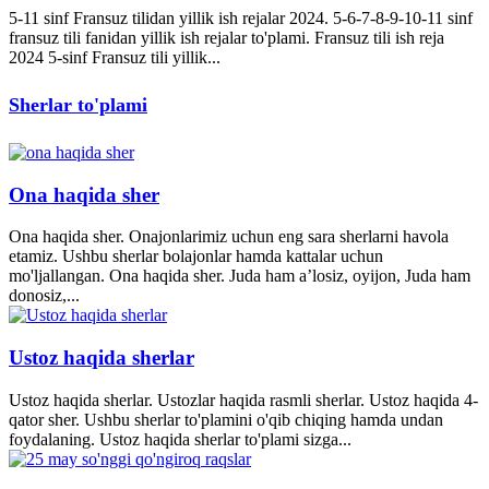
5-11 sinf Fransuz tilidan yillik ish rejalar 2024. 5-6-7-8-9-10-11 sinf
fransuz tili fanidan yillik ish rejalar to'plami. Fransuz tili ish reja
2024 5-sinf Fransuz tili yillik...
Sherlar to'plami
Ona haqida sher
Ona haqida sher. Onajonlarimiz uchun eng sara sherlarni havola
etamiz. Ushbu sherlar bolajonlar hamda kattalar uchun
mo'ljallangan. Ona haqida sher. Juda ham a’losiz, oyijon, Juda ham
donosiz,...
Ustoz haqida sherlar
Ustoz haqida sherlar. Ustozlar haqida rasmli sherlar. Ustoz haqida 4-
qator sher. Ushbu sherlar to'plamini o'qib chiqing hamda undan
foydalaning. Ustoz haqida sherlar to'plami sizga...