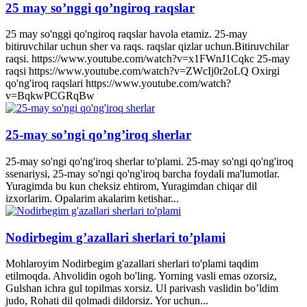
25 may so’nggi qo’ngiroq raqslar
25 may so'nggi qo'ngiroq raqslar havola etamiz. 25-may
bitiruvchilar uchun sher va raqs. raqslar qizlar uchun.Bitiruvchilar
raqsi. https://www.youtube.com/watch?v=x1FWnJ1Cqkc 25-may
raqsi https://www.youtube.com/watch?v=ZWcIj0r2oLQ Oxirgi
qo'ng'iroq raqslari https://www.youtube.com/watch?
v=BqkwPCGRqBw
25-may so’ngi qo’ng’iroq sherlar
25-may so'ngi qo'ng'iroq sherlar to'plami. 25-may so'ngi qo'ng'iroq
ssenariysi, 25-may so'ngi qo'ng'iroq barcha foydali ma'lumotlar.
Yuragimda bu kun cheksiz ehtirom, Yuragimdan chiqar dil
izxorlarim. Opalarim akalarim ketishar...
Nodirbegim g’azallari sherlari to’plami
Mohlaroyim Nodirbegim g'azallari sherlari to'plami taqdim
etilmoqda. Ahvolidin ogoh bo'ling. Yorning vasli emas ozorsiz,
Gulshan ichra gul topilmas xorsiz. Ul parivash vaslidin bo’ldim
judo, Rohati dil qolmadi dildorsiz. Yor uchun...