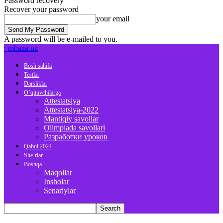
Password recovery
Recover your password
your email
A password will be e-mailed to you.
mbaza.uz
Bosh sahifa
Testlar
Darsliklar
O’qituvchilarga
Attestatsiya
Attestatsiya-2022
Mantiqiy savollar
Olimpiada savollari
Разработки уроков
Qabul 2024
She’rlar
Boshqa
Maqollar
Insholar
Senariylar