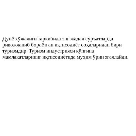
Дунё хўжалиги таркибида энг жадал суръатларда
ривожланиб бораётган иқтисодиёт соҳаларидан бири
туризмдир. Туризм индустрияси кўпгина
мамлакатларнинг иқтисодиётида муҳим ўрин эгаллайди.