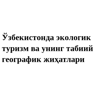
Ўзбекистонда экологик
туризм ва унинг табиий
географик жиҳатлари