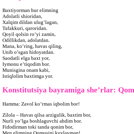
Baxtiyorman hur elimning
Adolatli shioridan,
Xalqim dildan ulug’lagan,
Tafakkuri, qaroridan.
Qoyil qolsin ro’yi zamin,
Odillikdan, adolatdan.
Mana, ko’ring, havas qiling,
Unib o’sgan hidoyatdan.
Saodatli elga baxt yor,
Iymonu e’tiqodim bor.
Munisgina onam kabi,
Istiqlolim baxtimga yor.
Konstitutsiya bayramiga she’rlar: Qo
Hamma: Zavol ko’rmas iqbolim bor!
Zilola – Havas qilsa arzigulik, baxtim bor,
Nurli yo’lga boshlaguvchi ahdim bor.
Fidodirman toki tanda qonim bor,
Men elimning Qomusini kuylayman!