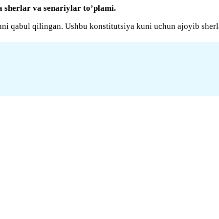
a sherlar va senariylar to’plami.
uni qabul qilingan. Ushbu konstitutsiya kuni uchun ajoyib sher