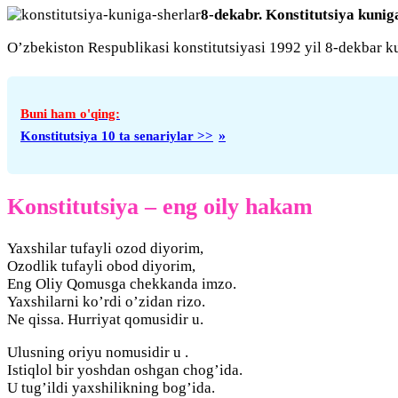
8-dekabr. Konstitutsiya kunig
O’zbekiston Respublikasi konstitutsiyasi 1992 yil 8-dekbar k
Konstitutsiya 10 ta senariylar >>
Konstitutsiya – eng oily hakam
Yaxshilar tufayli ozod diyorim,
Ozodlik tufayli obod diyorim,
Eng Oliy Qomusga chekkanda imzo.
Yaxshilarni ko’rdi o’zidan rizo.
Ne qissa. Hurriyat qomusidir u.
Ulusning oriyu nomusidir u .
Istiqlol bir yoshdan oshgan chog’ida.
U tug’ildi yaxshilikning bog’ida.