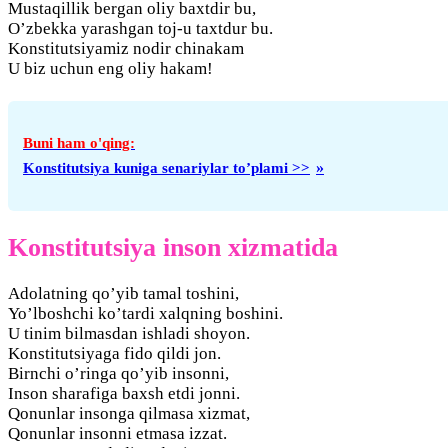
Mustaqillik bergan oliy baxtdir bu,
O’zbekka yarashgan toj-u taxtdur bu.
Konstitutsiyamiz nodir chinakam
U biz uchun eng oliy hakam!
Konstitutsiya kuniga senariylar to’plami >>
Konstitutsiya inson xizmatida
Adolatning qo’yib tamal toshini,
Yo’lboshchi ko’tardi xalqning boshini.
U tinim bilmasdan ishladi shoyon.
Konstitutsiyaga fido qildi jon.
Birnchi o’ringa qo’yib insonni,
Inson sharafiga baxsh etdi jonni.
Qonunlar insonga qilmasa xizmat,
Qonunlar insonni etmasa izzat.