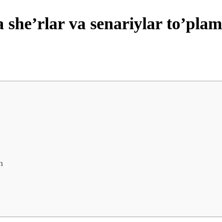
 she’rlar va senariylar to’plam
n