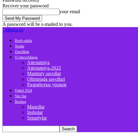
Password recovery
Recover your password
your email
A password will be e-mailed to you.
mbaza.uz
Bosh sahifa
Testlar
Darsliklar
O’qituvchilarga
Attestatsiya
Attestatsiya-2022
Mantiqiy savollar
Olimpiada savollari
Разработки уроков
Qabul 2024
She’rlar
Boshqa
Maqollar
Insholar
Senariylar