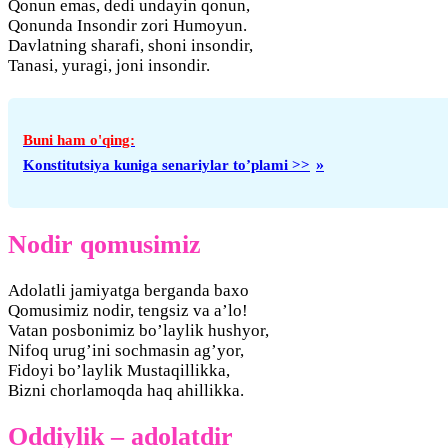
Qonun emas, dedi undayin qonun,
Qonunda Insondir zori Humoyun.
Davlatning sharafi, shoni insondir,
Tanasi, yuragi, joni insondir.
Konstitutsiya kuniga senariylar to’plami >>
Nodir qomusimiz
Adolatli jamiyatga berganda baxo
Qomusimiz nodir, tengsiz va a’lo!
Vatan posbonimiz bo’laylik hushyor,
Nifoq urug’ini sochmasin ag’yor,
Fidoyi bo’laylik Mustaqillikka,
Bizni chorlamoqda haq ahillikka.
Oddiylik – adolatdir