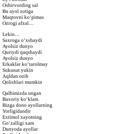
Oshirvording sal
Bu ayol zotiga
Maqtovni ko’pimas
Ozrogi afzal…
Lekin…
Saxroga o’xshaydi
Ayolsiz dunyo
Quriydi qaqshaydi
Ayolsiz dunyo
Erkaklar ko’tarolmay
Sukunat yukin
Aqldan ozib
Qolishlari mumkin
Qalbimizda ungan
Baxoriy ko’klam
Bizga dono ayollarning
Yorligidandir
Extimol xayotning
Go’zalligi xam
Dunyoda ayollar