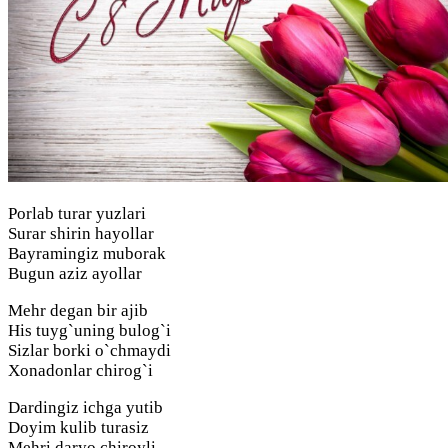
Porlab turar yuzlari
Surar shirin hayollar
Bayramingiz muborak
Bugun aziz ayollar
Mehr degan bir ajib
His tuyg`uning bulog`i
Sizlar borki o`chmaydi
Xonadonlar chirog`i
Dardingiz ichga yutib
Doyim kulib turasiz
Mehri daryo chiroyli