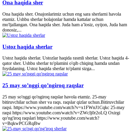
Ona haqida sher
Ona haqida sher. Onajonlarimiz uchun eng sara sherlarni havola
etamiz. Ushbu sherlar bolajonlar hamda kattalar uchun
mo'ljallangan. Ona haqida sher. Juda ham a’losiz, oyijon, Juda ham
donosiz,...
Ustoz haqida sherlar
Ustoz haqida sherlar. Ustozlar haqida rasmli sherlar. Ustoz haqida 4-
qator sher. Ushbu sherlar to'plamini o'qib chiqing hamda undan
foydalaning. Ustoz haqida sherlar to'plami sizga...
25 may so’nggi qo’ngiroq raqslar
25 may so'nggi qo'ngiroq raqslar havola etamiz. 25-may
bitiruvchilar uchun sher va raqs. raqslar qizlar uchun.Bitiruvchilar
raqsi. https://www.youtube.com/watch?v=x1FWnJ1Cqkc 25-may
raqsi https://www.youtube.com/watch?v=ZWcIj0r2oLQ Oxirgi
qo'ng'iroq raqslari https://www.youtube.com/watch?
v=BqkwPCGRqBw