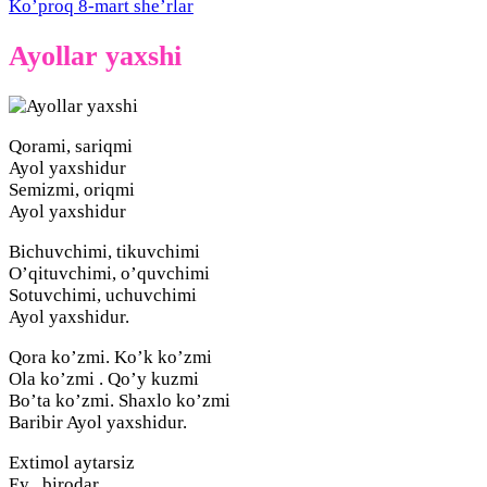
Ko’proq 8-mart she’rlar
Ayollar yaxshi
Qorami, sariqmi
Ayol yaxshidur
Semizmi, oriqmi
Ayol yaxshidur
Bichuvchimi, tikuvchimi
O’qituvchimi, o’quvchimi
Sotuvchimi, uchuvchimi
Ayol yaxshidur.
Qora ko’zmi. Ko’k ko’zmi
Ola ko’zmi . Qo’y kuzmi
Bo’ta ko’zmi. Shaxlo ko’zmi
Baribir Ayol yaxshidur.
Extimol aytarsiz
Ey , birodar