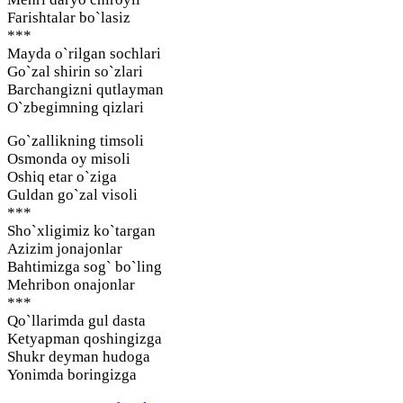
Farishtalar bo`lasiz
***
Mayda o`rilgan sochlari
Go`zal shirin so`zlari
Barchangizni qutlayman
O`zbegimning qizlari
Go`zallikning timsoli
Osmonda oy misoli
Oshiq etar o`ziga
Guldan go`zal visoli
***
Sho`xligimiz ko`targan
Azizim jonajonlar
Bahtimizga sog` bo`ling
Mehribon onajonlar
***
Qo`llarimda gul dasta
Ketyapman qoshingizga
Shukr deyman hudoga
Yonimda boringizga