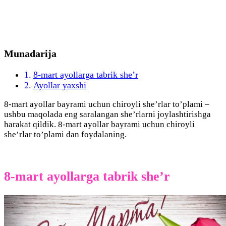
Munadarija
8-mart ayollarga tabrik she’r
Ayollar yaxshi
8-mart ayollar bayrami uchun chiroyli she’rlar to’plami –
ushbu maqolada eng saralangan she’rlarni joylashtirishga
harakat qildik. 8-mart ayollar bayrami uchun chiroyli
she’rlar to’plami dan foydalaning.
8-mart ayollarga tabrik she’r