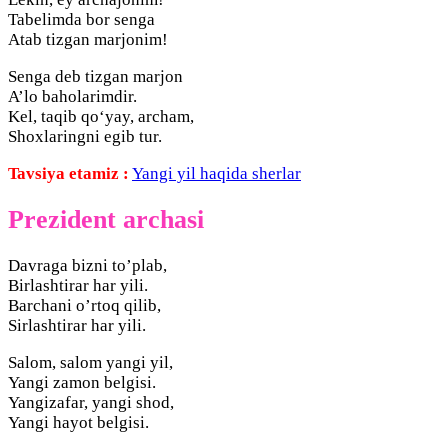
Tabelimda bor senga
Atab tizgan marjonim!
Senga deb tizgan marjon
A’lo baholarimdir.
Kel, taqib qo‘yay, archam,
Shoxlaringni egib tur.
Tavsiya etamiz :
Yangi yil haqida sherlar
Prezident archasi
Davraga bizni to’plab,
Birlashtirar har yili.
Barchani o’rtoq qilib,
Sirlashtirar har yili.
Salom, salom yangi yil,
Yangi zamon belgisi.
Yangizafar, yangi shod,
Yangi hayot belgisi.