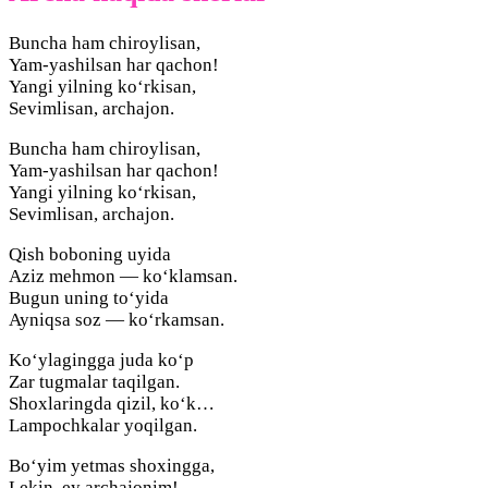
Buncha ham chiroylisan,
Yam-yashilsan har qachon!
Yangi yilning ko‘rkisan,
Sevimlisan, archajon.
Buncha ham chiroylisan,
Yam-yashilsan har qachon!
Yangi yilning ko‘rkisan,
Sevimlisan, archajon.
Qish boboning uyida
Aziz mehmon — ko‘klamsan.
Bugun uning to‘yida
Ayniqsa soz — ko‘rkamsan.
Ko‘ylagingga juda ko‘p
Zar tugmalar taqilgan.
Shoxlaringda qizil, ko‘k…
Lampochkalar yoqilgan.
Bo‘yim yetmas shoxingga,
Lekin, ey archajonim!