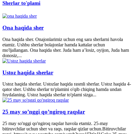
Sherlar to'plami
Ona haqida sher
Ona haqida sher. Onajonlarimiz uchun eng sara sherlarni havola
etamiz. Ushbu sherlar bolajonlar hamda kattalar uchun
mo'ljallangan. Ona haqida sher. Juda ham a’losiz, oyijon, Juda ham
donosiz,...
Ustoz haqida sherlar
Ustoz haqida sherlar. Ustozlar haqida rasmli sherlar. Ustoz haqida 4-
qator sher. Ushbu sherlar to'plamini o'qib chiqing hamda undan
foydalaning. Ustoz haqida sherlar to'plami sizga...
25 may so’nggi qo’ngiroq raqslar
25 may so'nggi qo'ngiroq raqslar havola etamiz. 25-may
bitiruvchilar uchun sher va raqs. raqslar qizlar uchun.Bitiruvchilar