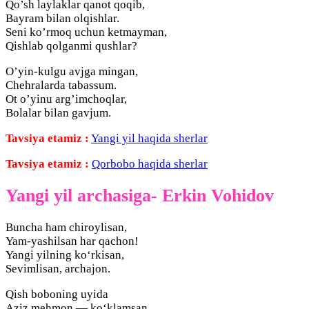
Qo’sh laylaklar qanot qoqib,
Bayram bilan olqishlar.
Seni ko’rmoq uchun ketmayman,
Qishlab qolganmi qushlar?
O’yin-kulgu avjga mingan,
Chehralarda tabassum.
Ot o’yinu arg’imchoqlar,
Bolalar bilan gavjum.
Tavsiya etamiz :
Yangi yil haqida sherlar
Tavsiya etamiz :
Qorbobo haqida sherlar
Yangi yil archasiga- Erkin Vohidov
Buncha ham chiroylisan,
Yam-yashilsan har qachon!
Yangi yilning ko‘rkisan,
Sevimlisan, archajon.
Qish boboning uyida
Aziz mehmon — ko‘klamsan.