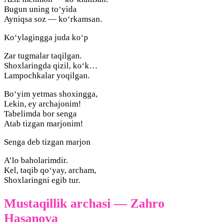
Bugun uning to‘yida
Ayniqsa soz — ko‘rkamsan.
Ko‘ylagingga juda ko‘p
Zar tugmalar taqilgan.
Shoxlaringda qizil, ko‘k…
Lampochkalar yoqilgan.
Bo‘yim yetmas shoxingga,
Lekin, ey archajonim!
Tabelimda bor senga
Atab tizgan marjonim!
Senga deb tizgan marjon
A’lo baholarimdir.
Kel, taqib qo‘yay, archam,
Shoxlaringni egib tur.
Mustaqillik archasi — Zahro
Hasanova