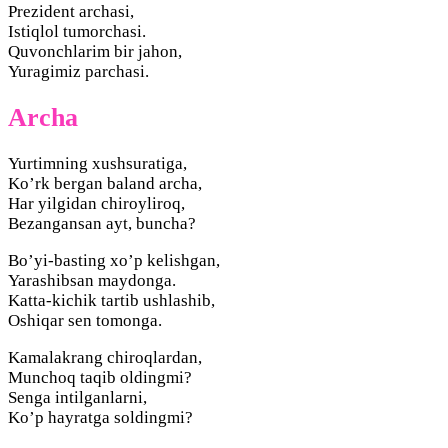
Prezident archasi,
Istiqlol tumorchasi.
Quvonchlarim bir jahon,
Yuragimiz parchasi.
Archa
Yurtimning xushsuratiga,
Ko’rk bergan baland archa,
Har yilgidan chiroyliroq,
Bezangansan ayt, buncha?
Bo’yi-basting xo’p kelishgan,
Yarashibsan maydonga.
Katta-kichik tartib ushlashib,
Oshiqar sen tomonga.
Kamalakrang chiroqlardan,
Munchoq taqib oldingmi?
Senga intilganlarni,
Ko’p hayratga soldingmi?