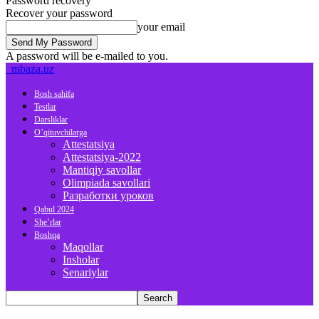
Password recovery
Recover your password
your email
A password will be e-mailed to you.
mbaza.uz
Bosh sahifa
Testlar
Darsliklar
O’qituvchilarga
Attestatsiya
Attestatsiya-2022
Mantiqiy savollar
Olimpiada savollari
Разработки уроков
Qabul 2024
She’rlar
Boshqa
Maqollar
Insholar
Senariylar