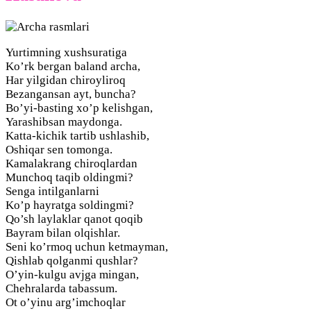
Yurtimning xushsuratiga
Ko’rk bergan baland archa,
Har yilgidan chiroyliroq
Bezangansan ayt, buncha?
Bo’yi-basting xo’p kelishgan,
Yarashibsan maydonga.
Katta-kichik tartib ushlashib,
Oshiqar sen tomonga.
Kamalakrang chiroqlardan
Munchoq taqib oldingmi?
Senga intilganlarni
Ko’p hayratga soldingmi?
Qo’sh laylaklar qanot qoqib
Bayram bilan olqishlar.
Seni ko’rmoq uchun ketmayman,
Qishlab qolganmi qushlar?
O’yin-kulgu avjga mingan,
Chehralarda tabassum.
Ot o’yinu arg’imchoqlar