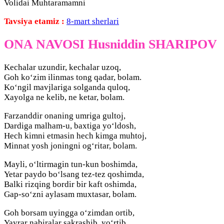
Volidai Muhtaramamni
Tavsiya etamiz :
8-mart sherlari
ONA NAVOSI Husniddin SHARIPOV
Kechalar uzundir, kechalar uzoq,
Goh ko‘zim ilinmas tong qadar, bolam.
Ko‘ngil mavjlariga solganda quloq,
Xayolga ne kelib, ne ketar, bolam.
Farzanddir onaning umriga gultoj,
Dardiga malham-u, baxtiga yo‘ldosh,
Hech kimni etmasin hech kimga muhtoj,
Minnat yosh joningni og‘ritar, bolam.
Mayli, o‘ltirmagin tun-kun boshimda,
Yetar paydo bo‘lsang tez-tez qoshimda,
Balki rizqing bordir bir kaft oshimda,
Gap-so‘zni aylasam muxtasar, bolam.
Goh borsam uyingga o‘zimdan ortib,
Yayrar nabiralar sakrashib, yo‘rtib,