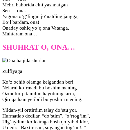
Mehri bahorida elni yashnatgan
Sen — ona.
Yagona o‘g‘lingni jo‘natding jangga,
Bo‘l bardam, ona!
Onaday oshiq yo‘q ona Vatanga,
Muhtaram ona…
SHUHRAT O, ONA…
Zulfiyaga
Ko‘z ochib olamga kelgandan beri
Nelarni ko‘rmadi bu boshim mening.
Ozmi-ko‘p tanidim hayotning sirin,
Qirqqa ham yetibdi bu yoshim mening.
Yildan-yil orttirdim talay do‘stu yor,
Hurmatlab dedilar, “do‘stim”, “o‘rtog‘im”,
Ulg‘aydim: ko‘ksimga bosh qo‘yib dildor,
U dedi: “Baxtimsan, suyangan tog‘im!..”