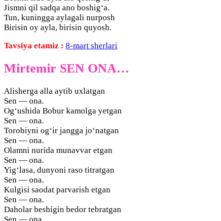
Jismni qil sadqa ano boshig‘a.
Tun, kuningga aylagali nurposh
Birisin oy ayla, birisin quyosh.
Tavsiya etamiz :
8-mart sherlari
Mirtemir SЕN ONA…
Alisherga alla aytib uxlatgan
Sen — ona.
Og‘ushida Bobur kamolga yetgan
Sen — ona.
Torobiyni og‘ir jangga jo‘natgan
Sen — ona.
Olamni nurida munavvar etgan
Sen — ona.
Yig‘lasa, dunyoni raso titratgan
Sen — ona.
Kulgisi saodat parvarish etgan
Sen — ona.
Daholar beshigin bedor tebratgan
Sen — ona.