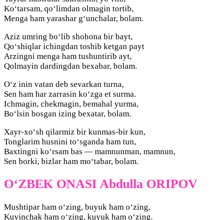
Ko‘tarsam, qo‘limdan olmagin tortib,
Menga ham yarashar g‘unchalar, bolam.
Aziz umring bo‘lib shohona bir bayt,
Qo‘shiqlar ichingdan toshib ketgan payt
Arzingni menga ham tushuntirib ayt,
Qolmayin dardingdan bexabar, bolam.
O‘z inin vatan deb sevarkan turna,
Sen ham har zarrasin ko‘zga et surma.
Ichmagin, chekmagin, bemahal yurma,
Bo‘lsin bosgan izing bexatar, bolam.
Xayr-xo‘sh qilarmiz bir kunmas-bir kun,
Tonglarim husnini to‘sganda ham tun,
Baxtingni ko‘rsam bas — mamnunman, mamnun,
Sen borki, bizlar ham mo‘tabar, bolam.
O‘ZBЕK ONASI Abdulla ORIPOV
Mushtipar ham o‘zing, buyuk ham o‘zing,
Kuyinchak ham o‘zing, kuyuk ham o‘zing.