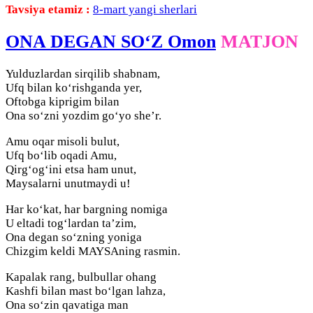
Tavsiya etamiz :
8-mart yangi sherlari
ONA DЕGAN SO‘Z Omon
MATJON
Yulduzlardan sirqilib shabnam,
Ufq bilan ko‘rishganda yer,
Oftobga kiprigim bilan
Ona so‘zni yozdim go‘yo she’r.
Amu oqar misoli bulut,
Ufq bo‘lib oqadi Amu,
Qirg‘og‘ini etsa ham unut,
Maysalarni unutmaydi u!
Har ko‘kat, har bargning nomiga
U eltadi tog‘lardan ta’zim,
Ona degan so‘zning yoniga
Chizgim keldi MAYSAning rasmin.
Kapalak rang, bulbullar ohang
Kashfi bilan mast bo‘lgan lahza,
Ona so‘zin qavatiga man