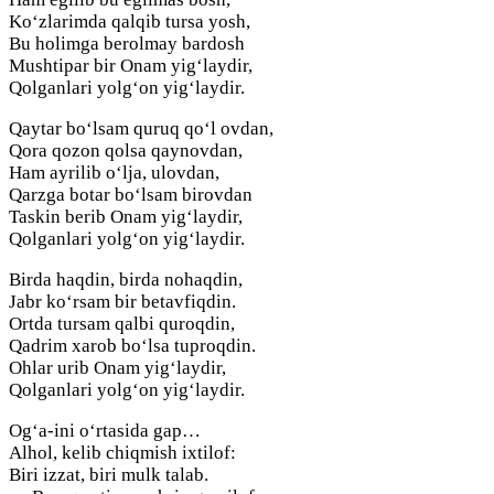
Ko‘zlarimda qalqib tursa yosh,
Bu holimga berolmay bardosh
Mushtipar bir Onam yig‘laydir,
Qolganlari yolg‘on yig‘laydir.
Qaytar bo‘lsam quruq qo‘l ovdan,
Qora qozon qolsa qaynovdan,
Ham ayrilib o‘lja, ulovdan,
Qarzga botar bo‘lsam birovdan
Taskin berib Onam yig‘laydir,
Qolganlari yolg‘on yig‘laydir.
Birda haqdin, birda nohaqdin,
Jabr ko‘rsam bir betavfiqdin.
Ortda tursam qalbi quroqdin,
Qadrim xarob bo‘lsa tuproqdin.
Ohlar urib Onam yig‘laydir,
Qolganlari yolg‘on yig‘laydir.
Og‘a-ini o‘rtasida gap…
Alhol, kelib chiqmish ixtilof:
Biri izzat, biri mulk talab.