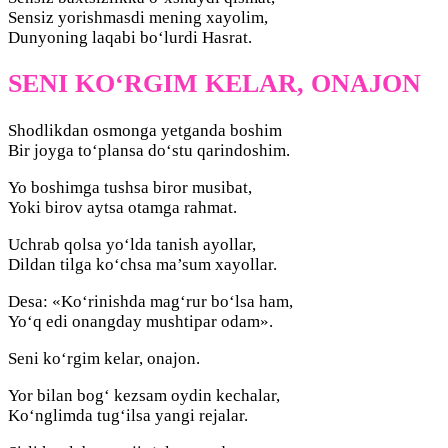
Sensiz yorishmasdi mening xayolim,
Dunyoning laqabi bo‘lurdi Hasrat.
SЕNI KO‘RGIM KЕLAR, ONAJON
Shodlikdan osmonga yetganda boshim
Bir joyga to‘plansa do‘stu qarindoshim.
Yo boshimga tushsa biror musibat,
Yoki birov aytsa otamga rahmat.
Uchrab qolsa yo‘lda tanish ayollar,
Dildan tilga ko‘chsa ma’sum xayollar.
Desa: «Ko‘rinishda mag‘rur bo‘lsa ham,
Yo‘q edi onangday mushtipar odam».
Seni ko‘rgim kelar, onajon.
Yor bilan bog‘ kezsam oydin kechalar,
Ko‘nglimda tug‘ilsa yangi rejalar.