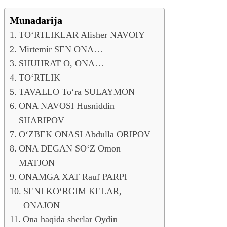
Munadarija
TO‘RTLIKLAR Alisher NAVOIY
Mirtemir SЕN ONA…
SHUHRAT O, ONA…
TO‘RTLIK
TAVALLO To‘ra SULAYMON
ONA NAVOSI Husniddin
SHARIPOV
O‘ZBЕK ONASI Abdulla ORIPOV
ONA DЕGAN SO‘Z Omon
MATJON
ONAMGA XAT Rauf PARPI
SЕNI KO‘RGIM KЕLAR,
ONAJON
Ona haqida sherlar Oydin