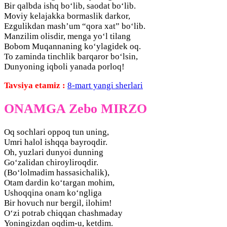
Bir qalbda ishq bo‘lib, saodat bo‘lib.
Moviy kelajakka bormaslik darkor,
Ezgulikdan mash’um “qora xat” bo‘lib.
Manzilim olisdir, menga yo‘l tilang
Bobom Muqannaning ko‘ylagidek oq.
To zaminda tinchlik barqaror bo‘lsin,
Dunyoning iqboli yanada porloq!
Tavsiya etamiz :
8-mart yangi sherlari
ONAMGA Zebo MIRZO
Oq sochlari oppoq tun uning,
Umri halol ishqqa bayroqdir.
Oh, yuzlari dunyoi dunning
Go‘zalidan chiroyliroqdir.
(Bo‘lolmadim hassasichalik),
Otam dardin ko‘targan mohim,
Ushoqqina onam ko‘ngliga
Bir hovuch nur bergil, ilohim!
O‘zi potrab chiqqan chashmaday
Yoningizdan oqdim-u, ketdim.