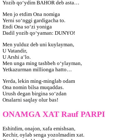
Yozib qo‘ydim BAHOR deb asta…
Men jo etdim Ona nomiga
Yerni so‘nggi gardigacha to.
Endi Ona so‘zi yoniga
Dadil yozib qo‘yaman: DUNYO!
Men yulduz deb uni kuylayman,
U Vatandir,
U Arshi a’lo.
Men unga ming tashbeh o‘ylayman,
Yetkazurman millionga hatto…
Yerda, lekin ming-minglab odam
Ona nomin bilsa muqaddas.
Urush degan birgina so‘zdan
Onalarni saqlay olur bas!
ONAMGA XAT Rauf PARPI
Eshitdim, onajon, xafa emishsan,
Kechir, oylab senga yozolmadim xat.