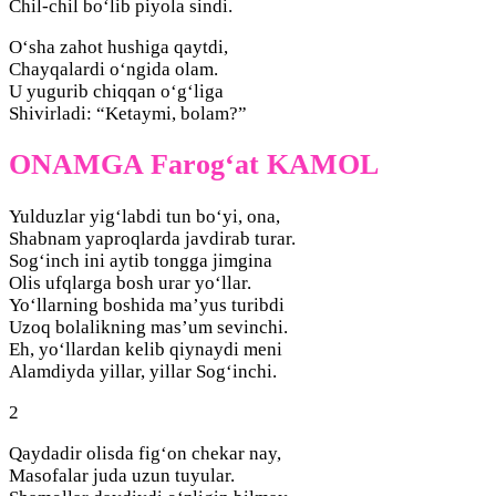
Chil-chil bo‘lib piyola sindi.
O‘sha zahot hushiga qaytdi,
Chayqalardi o‘ngida olam.
U yugurib chiqqan o‘g‘liga
Shivirladi: “Ketaymi, bolam?”
ONAMGA Farog‘at KAMOL
Yulduzlar yig‘labdi tun bo‘yi, ona,
Shabnam yaproqlarda javdirab turar.
Sog‘inch ini aytib tongga jimgina
Olis ufqlarga bosh urar yo‘llar.
Yo‘llarning boshida ma’yus turibdi
Uzoq bolalikning mas’um sevinchi.
Eh, yo‘llardan kelib qiynaydi meni
Alamdiyda yillar, yillar Sog‘inchi.
2
Qaydadir olisda fig‘on chekar nay,
Masofalar juda uzun tuyular.