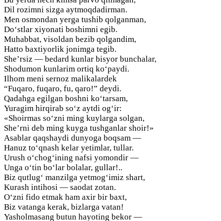
Dil rozimni sizga aytmoqdadirman.
Men osmondan yerga tushib qolganman,
Do‘stlar xiyonati boshimni egib.
Muhabbat, visoldan bezib qolgandim,
Hatto baxtiyorlik jonimga tegib.
She’rsiz — bedard kunlar bisyor bunchalar,
Shodumon kunlarim ortiq ko‘paydi.
Ilhom meni sernoz malikalardek
“Fuqaro, fuqaro, fu, qaro!” deydi.
Qadahga egilgan boshni ko‘tarsam,
Yuragim hirqirab so‘z aytdi og‘ir:
«Shoirmas so‘zni ming kuylarga solgan,
She’rni deb ming kuyga tushganlar shoir!»
Asablar qaqshaydi dunyoga boqsam —
Hanuz to‘qnash kelar yetimlar, tullar.
Urush o‘chog‘ining nafsi yomondir —
Unga o‘tin bo‘lar bolalar, gullar!..
Biz qutlug‘ manzilga yetmog‘imiz shart,
Kurash intihosi — saodat zotan.
O‘zni fido etmak ham axir bir baxt,
Biz vatanga kerak, bizlarga vatan!
Yasholmasang butun hayoting bekor —