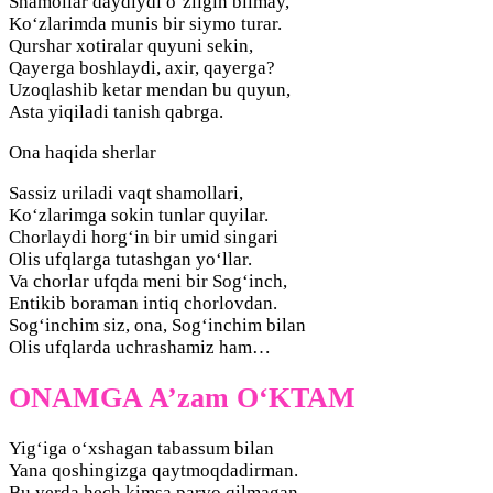
Shamollar daydiydi o‘zligin bilmay,
Ko‘zlarimda munis bir siymo turar.
Qurshar xotiralar quyuni sekin,
Qayerga boshlaydi, axir, qayerga?
Uzoqlashib ketar mendan bu quyun,
Asta yiqiladi tanish qabrga.
Ona haqida sherlar
Sassiz uriladi vaqt shamollari,
Ko‘zlarimga sokin tunlar quyilar.
Chorlaydi horg‘in bir umid singari
Olis ufqlarga tutashgan yo‘llar.
Va chorlar ufqda meni bir Sog‘inch,
Entikib boraman intiq chorlovdan.
Sog‘inchim siz, ona, Sog‘inchim bilan
Olis ufqlarda uchrashamiz ham…
ONAMGA A’zam O‘KTAM
Yig‘iga o‘xshagan tabassum bilan
Yana qoshingizga qaytmoqdadirman.
Bu yerda hech kimsa parvo qilmagan,