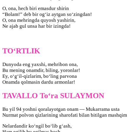
O, ona, hech biri emasdur shirin
“Bolam!” deb bir og‘iz aytgan so‘zingdan!
O, ona mehringda quyosh yashirin,
Ne ajab gul unsa har bir izingda!
TO‘RTLIK
Dunyoda eng yaxshi, mehribon ona,
Bu mening onamdir, biling, yoronlar!
Ey, o‘g‘il-qizlarim, bo‘ling parvona
Onamda qolmasin dardu armonlar!
TAVALLO To‘ra SULAYMON
Bu yil 94 yoshni qoralayotgan onam — Mukarrama usta
Nurmat polvon qizlarining sharofati bilan bitilgan mashqim
Nelardandir ko‘ngil bo‘lib g‘ash,
Ham egilib bu egilmas bosh,