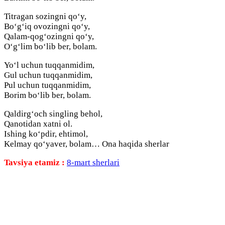
Titragan sozingni qo‘y,
Bo‘g‘iq ovozingni qo‘y,
Qalam-qog‘ozingni qo‘y,
O‘g‘lim bo‘lib ber, bolam.
Yo‘l uchun tuqqanmidim,
Gul uchun tuqqanmidim,
Pul uchun tuqqanmidim,
Borim bo‘lib ber, bolam.
Qaldirg‘och singling behol,
Qanotidan xatni ol.
Ishing ko‘pdir, ehtimol,
Kelmay qo‘yaver, bolam… Ona haqida sherlar
Tavsiya etamiz :
8-mart sherlari