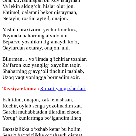
Ona, kuylanmagan bir kuy istayman
Va lekin aldog‘chi hislar olur jon.
Ehtimol, qalamni bekor qistayman,
Netayin, rostini aytgil, onajon.
Yashil daraxtzorni yechintirar kuz,
Poyimda bahorning alvido uni.
Beparvo yoshlikni ilg‘amaydi ko‘z,
Qaylardan axtaray, onajon, uni.
Bilurman… yo‘limda g‘ichirlar toshlar,
Za’faron kuz yanglig‘ xayolim taqir.
Shaharning g‘avg‘oli tinchini tashlab,
Uzoq vaqt yoningga bormadim axir.
Tavsiya etamiz :
8-mart yangi sherlari
Eshitdim, onajon, xafa emishsan,
Kechir, oylab senga yozolmadim xat.
Garchi muhabbatdan tilardim ehson,
Yorug‘ kunlarimga bo‘lgandim ilhaq.
Baxtsizlikka o‘xshab ketar bu holim,
Sensiz baxtsizlikka o‘xshaydi qismat,