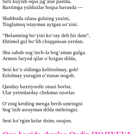
Sirli kuylab oqsa jig‘alar pastda,
Baxtimga yulduzlar boqsa havasda —
Shabboda silasa gulning yuzini,
Tinglamoq istayman aytgan so‘zini.
“Bolamning bo‘yini ko‘ray deb bir dam”,
Ehtimol gul bo‘lib chiqqansan yerdan.
Shu sabab sog‘inch-la bog‘aman gulga.
Armon faryod qilar o‘ksigan dilda,
Seni ko‘z oldimga keltirolmay, goh!
Eslolmay yuragim o‘rtanar nogoh.
Qanday baxtiyordir onasi borlar,
Ular yetimlarday chekmas ozorlar.
O‘zing ketding menga berib umringni
Sog‘inib asrayman dilda mehringni.
Seni ko‘rgim kelar doim, onajon.