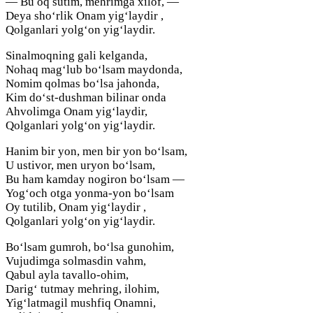
— Bu oq sutim, mehrimga xilof, —
Deya sho‘rlik Onam yig‘laydir ,
Qolganlari yolg‘on yig‘laydir.
Sinalmoqning gali kelganda,
Nohaq mag‘lub bo‘lsam maydonda,
Nomim qolmas bo‘lsa jahonda,
Kim do‘st-dushman bilinar onda
Ahvolimga Onam yig‘laydir,
Qolganlari yolg‘on yig‘laydir.
Hanim bir yon, men bir yon bo‘lsam,
U ustivor, men uryon bo‘lsam,
Bu ham kamday nogiron bo‘lsam —
Yog‘och otga yonma-yon bo‘lsam
Oy tutilib, Onam yig‘laydir ,
Qolganlari yolg‘on yig‘laydir.
Bo‘lsam gumroh, bo‘lsa gunohim,
Vujudimga solmasdin vahm,
Qabul ayla tavallo-ohim,
Darig‘ tutmay mehring, ilohim,
Yig‘latmagil mushfiq Onamni,