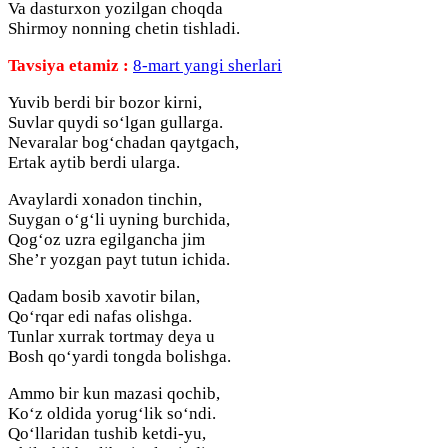
Va dasturxon yozilgan choqda
Shirmoy nonning chetin tishladi.
Tavsiya etamiz :
8-mart yangi sherlari
Yuvib berdi bir bozor kirni,
Suvlar quydi so‘lgan gullarga.
Nevaralar bog‘chadan qaytgach,
Ertak aytib berdi ularga.
Avaylardi xonadon tinchin,
Suygan o‘g‘li uyning burchida,
Qog‘oz uzra egilgancha jim
She’r yozgan payt tutun ichida.
Qadam bosib xavotir bilan,
Qo‘rqar edi nafas olishga.
Tunlar xurrak tortmay deya u
Bosh qo‘yardi tongda bolishga.
Ammo bir kun mazasi qochib,
Ko‘z oldida yorug‘lik so‘ndi.
Qo‘llaridan tushib ketdi-yu,