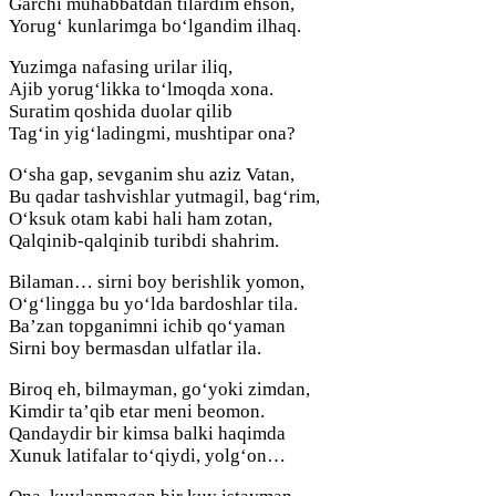
Garchi muhabbatdan tilardim ehson,
Yorug‘ kunlarimga bo‘lgandim ilhaq.
Yuzimga nafasing urilar iliq,
Ajib yorug‘likka to‘lmoqda xona.
Suratim qoshida duolar qilib
Tag‘in yig‘ladingmi, mushtipar ona?
O‘sha gap, sevganim shu aziz Vatan,
Bu qadar tashvishlar yutmagil, bag‘rim,
O‘ksuk otam kabi hali ham zotan,
Qalqinib-qalqinib turibdi shahrim.
Bilaman… sirni boy berishlik yomon,
O‘g‘lingga bu yo‘lda bardoshlar tila.
Ba’zan topganimni ichib qo‘yaman
Sirni boy bermasdan ulfatlar ila.
Biroq eh, bilmayman, go‘yoki zimdan,
Kimdir ta’qib etar meni beomon.
Qandaydir bir kimsa balki haqimda
Xunuk latifalar to‘qiydi, yolg‘on…