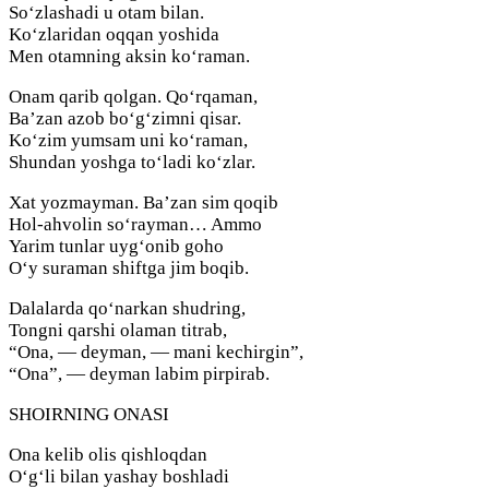
So‘zlashadi u otam bilan.
Ko‘zlaridan oqqan yoshida
Men otamning aksin ko‘raman.
Onam qarib qolgan. Qo‘rqaman,
Ba’zan azob bo‘g‘zimni qisar.
Ko‘zim yumsam uni ko‘raman,
Shundan yoshga to‘ladi ko‘zlar.
Xat yozmayman. Ba’zan sim qoqib
Hol-ahvolin so‘rayman… Ammo
Yarim tunlar uyg‘onib goho
O‘y suraman shiftga jim boqib.
Dalalarda qo‘narkan shudring,
Tongni qarshi olaman titrab,
“Ona, — deyman, — mani kechirgin”,
“Ona”, — deyman labim pirpirab.
SHOIRNING ONASI
Ona kelib olis qishloqdan
O‘g‘li bilan yashay boshladi