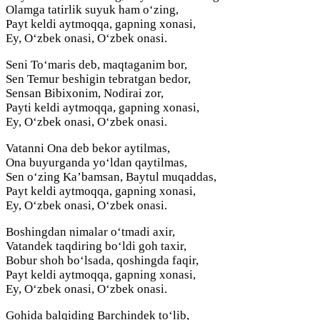
Olamga tatirlik suyuk ham o‘zing,
Payt keldi aytmoqqa, gapning xonasi,
Ey, O‘zbek onasi, O‘zbek onasi.
Seni To‘maris deb, maqtaganim bor,
Sen Temur beshigin tebratgan bedor,
Sensan Bibixonim, Nodirai zor,
Payti keldi aytmoqqa, gapning xonasi,
Ey, O‘zbek onasi, O‘zbek onasi.
Vatanni Ona deb bekor aytilmas,
Ona buyurganda yo‘ldan qaytilmas,
Sen o‘zing Ka’bamsan, Baytul muqaddas,
Payt keldi aytmoqqa, gapning xonasi,
Ey, O‘zbek onasi, O‘zbek onasi.
Boshingdan nimalar o‘tmadi axir,
Vatandek taqdiring bo‘ldi goh taxir,
Bobur shoh bo‘lsada, qoshingda faqir,
Payt keldi aytmoqqa, gapning xonasi,
Ey, O‘zbek onasi, O‘zbek onasi.
Gohida balqiding Barchindek to‘lib,