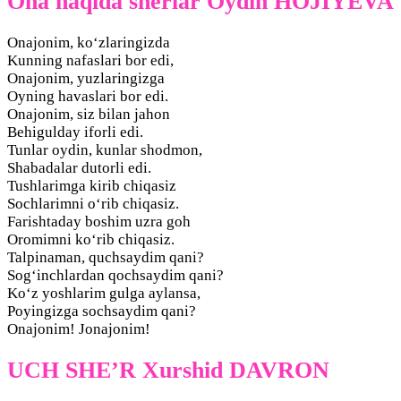
Ona haqida sherlar Oydin HOJIYEVA
Onajonim, ko‘zlaringizda
Kunning nafaslari bor edi,
Onajonim, yuzlaringizga
Oyning havaslari bor edi.
Onajonim, siz bilan jahon
Behigulday iforli edi.
Tunlar oydin, kunlar shodmon,
Shabadalar dutorli edi.
Tushlarimga kirib chiqasiz
Sochlarimni o‘rib chiqasiz.
Farishtaday boshim uzra goh
Oromimni ko‘rib chiqasiz.
Talpinaman, quchsaydim qani?
Sog‘inchlardan qochsaydim qani?
Ko‘z yoshlarim gulga aylansa,
Poyingizga sochsaydim qani?
Onajonim! Jonajonim!
UCH SHE’R Xurshid DAVRON