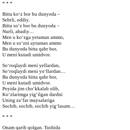
* * *
Bitta ko‘z bor bu dunyoda –
Sehrli, oddiy.
Bitta so‘z bor bu dunyoda –
Nurli, abadiy…
Men u ko‘zga yetaman ammo,
Men u so‘zni aytaman ammo
Bu dunyoda bitta qabr bor,
U meni kutadi umidvor.
So‘roqlaydi meni yellardan,
So‘roqlaydi meni yo‘llardan…
Bu dunyoda bitta qabr bor,
U meni kutadi umidvor.
Poyida jim cho‘kkalab olib,
Ko‘zlarimga yig‘ilgan dardni
Uning za’far maysalariga
Sochib, sochib, sochib yig‘lasam…
* * *
Onam qarib qolgan. Tushida