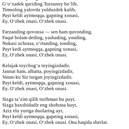
G‘o‘zadek quriding Tursunoy bo‘lib,
Timsoling yalovda yulduzdek kulib,
Payt keldi aytmoqqa, gapning xonasi,
Ey, O‘zbek onasi, O‘zbek onasi.
Farzanding quvonsa — sen ham quvonding,
Faqat bolam deding, yashading, yonding,
Nokasi uchrasa, o‘rtanding, tonding,
Payt kedi aytmoqqa, gapning xonasi,
Ey, O‘zbek onasi, O‘zbek onasi.
Kelajak toychog‘u toyingizdadir,
Jannat ham, albatta, poyingizdadir,
Vatan-ku Siz turgan joyingizdadir,
Payt keldi, aytmoqqa, gapning xonasi,
Ey, O‘zbek onasi, O‘zbek onasi.
Sizga ta’zim qilib turibman bu payt,
Sizga baxshidadir eng shohona bayt,
Aziz elu yurtga duolaring ayt,
Payt keldi aytmoqqa, gapning xonasi,
Ey, O‘zbek onasi, O‘zbek onasi. Ona haqida sherlar.