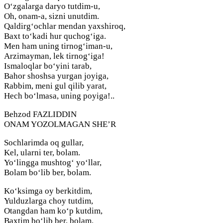
O‘zgalarga daryo tutdim-u,
Oh, onam-a, sizni unutdim.
Qaldirg‘ochlar mendan yaxshiroq,
Baxt to‘kadi hur quchog‘iga.
Men ham uning tirnog‘iman-u,
Arzimayman, lek tirnog‘iga!
Ismaloqlar bo‘yini tarab,
Bahor shoshsa yurgan joyiga,
Rabbim, meni gul qilib yarat,
Hech bo‘lmasa, uning poyiga!..
Behzod FAZLIDDIN
ONAM YOZOLMAGAN SHE’R
Sochlarimda oq gullar,
Kel, ularni ter, bolam.
Yo‘lingga mushtog‘ yo‘llar,
Bolam bo‘lib ber, bolam.
Ko‘ksimga oy berkitdim,
Yulduzlarga choy tutdim,
Otangdan ham ko‘p kutdim,
Baxtim bo‘lib ber, bolam.