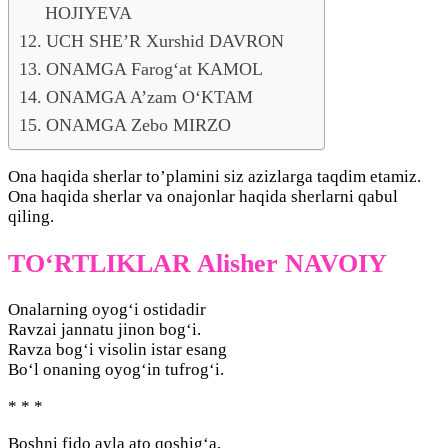
HOJIYEVA
UCH SHE’R Xurshid DAVRON
ONAMGA Farog‘at KAMOL
ONAMGA A’zam O‘KTAM
ONAMGA Zebo MIRZO
Ona haqida sherlar to’plamini siz azizlarga taqdim etamiz.
Ona haqida sherlar va onajonlar haqida sherlarni qabul
qiling.
TO‘RTLIKLAR Alisher NAVOIY
Onalarning oyog‘i ostidadir
Ravzai jannatu jinon bog‘i.
Ravza bog‘i visolin istar esang
Bo‘l onaning oyog‘in tufrog‘i.
* * *
Boshni fido ayla ato qoshig‘a,