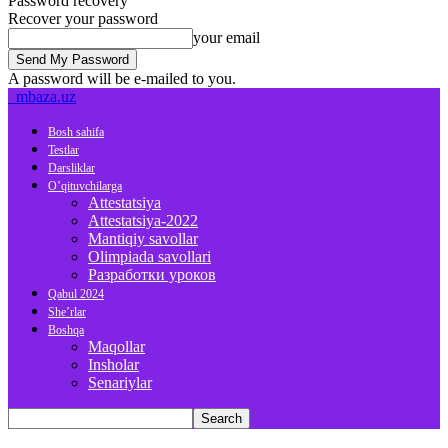
Password recovery
Recover your password
your email
A password will be e-mailed to you.
mbaza.uz
Bosh sahifa
Testlar
Darsliklar
O’qituvchilarga
Attestatsiya
Attestatsiya-2022
Mantiqiy savollar
Olimpiada savollari
Разработки уроков
Qabul 2024
She’rlar
Boshqa
Maqollar
Insholar
Senariylar