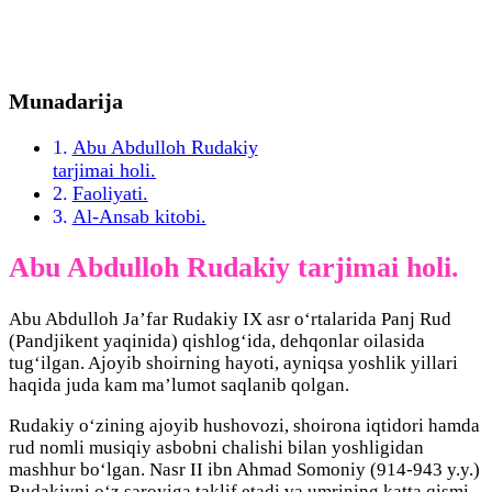
Munadarija
Abu Abdulloh Rudakiy
tarjimai holi.
Faoliyati.
Al-Ansab kitobi.
Abu Abdulloh Rudakiy tarjimai holi.
Abu Abdulloh Ja’far Rudakiy IX asr o‘rtalarida Panj Rud
(Pandjikent yaqinida) qishlog‘ida, dehqonlar oilasida
tug‘ilgan. Ajoyib shoirning hayoti, ayniqsa yoshlik yillari
haqida juda kam ma’lumot saqlanib qolgan.
Rudakiy o‘zining ajoyib hushovozi, shoirona iqtidori hamda
rud nomli musiqiy asbobni chalishi bilan yoshligidan
mashhur bo‘lgan. Nasr II ibn Ahmad Somoniy (914-943 y.y.)
Rudakiyni o‘z saroyiga taklif etadi va umrining katta qismi