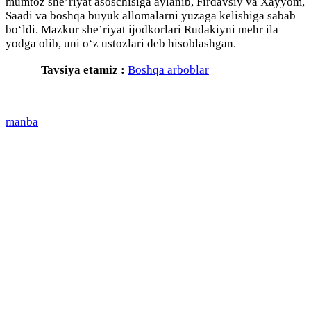
mumtoz she’riyat asoschisiga aylanib, Firdavsiy va Xayyom,
Saadi va boshqa buyuk allomalarni yuzaga kelishiga sabab
bo‘ldi. Mazkur she’riyat ijodkorlari Rudakiyni mehr ila
yodga olib, uni o‘z ustozlari deb hisoblashgan.
Tavsiya etamiz :
Boshqa arboblar
manba