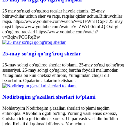
25 may so'nggi qo'ngiroq raqslar havola etamiz. 25-may
bitiruvchilar uchun sher va raqs. raqslar qizlar uchun.Bitiruvchilar
raqsi. https://www.youtube.com/watch?v=x1FWnJ1Cqkc 25-may
raqsi https://www.youtube.com/watch?v=ZWcIj0r2oLQ Oxirgi
qo'ng'iroq raqslari https://www.youtube.com/watch?
v=BqkwPCGRqBw
25-may so’ngi qo’ng’iroq sherlar
25-may so'ngi qo'ng'iroq sherlar to'plami. 25-may so'ngi qo'ng'iroq
ssenariysi, 25-may so'ngi qo'ng'iroq barcha foydali ma'lumotlar.
Yuragimda bu kun cheksiz ehtirom, Yuragimdan chiqar dil
izxorlarim. Opalarim akalarim ketishar...
Nodirbegim g’azallari sherlari to’plami
Mohlaroyim Nodirbegim g'azallari sherlari to'plami taqdim
etilmoqda. Ahvolidin ogoh bo'ling. Yorning vasli emas ozorsiz,
Gulshan ichra gul topilmas xorsiz. Ul parivash vaslidin bo’ldim
judo, Rohati dil qolmadi dildorsiz. Yor uchun...