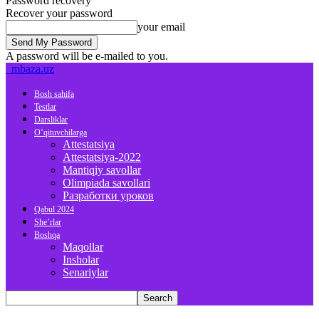
Password recovery
Recover your password
your email
A password will be e-mailed to you.
mbaza.uz
Bosh sahifa
Testlar
Darsliklar
O’qituvchilarga
Attestatsiya
Attestatsiya-2022
Mantiqiy savollar
Olimpiada savollari
Разработки уроков
Qabul 2024
She’rlar
Boshqa
Maqollar
Insholar
Senariylar