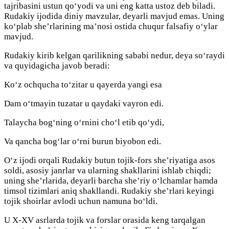
tajribasini ustun qo‘yodi va uni eng katta ustoz deb biladi.
Rudakiy ijodida diniy mavzular, deyarli mavjud emas. Uning
ko‘plab she’rlarining ma’nosi ostida chuqur falsafiy o‘ylar
mavjud.
Rudakiy kirib kelgan qarilikning sababi nedur, deya so‘raydi
va quyidagicha javob beradi:
Ko‘z ochqucha to‘zitar u qayerda yangi esa
Dam o‘tmayin tuzatar u qaydaki vayron edi.
Talaycha bog‘ning o‘rnini cho‘l etib qo‘ydi,
Va qancha bog‘lar o‘rni burun biyobon edi.
O‘z ijodi orqali Rudakiy butun tojik-fors she’riyatiga asos
soldi, asosiy janrlar va ularning shakllarini ishlab chiqdi;
uning she’rlarida, deyarli barcha she’riy o‘lchamlar hamda
timsol tizimlari aniq shakllandi. Rudakiy she’rlari keyingi
tojik shoirlar avlodi uchun namuna bo‘ldi.
U X-XV asrlarda tojik va forslar orasida keng tarqalgan