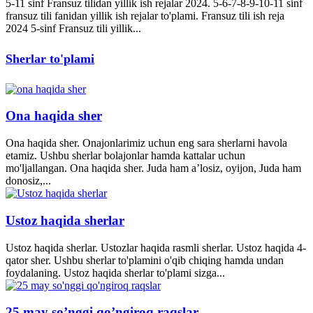
5-11 sinf Fransuz tilidan yillik ish rejalar 2024. 5-6-7-8-9-10-11 sinf
fransuz tili fanidan yillik ish rejalar to'plami. Fransuz tili ish reja
2024 5-sinf Fransuz tili yillik...
Sherlar to'plami
Ona haqida sher
Ona haqida sher. Onajonlarimiz uchun eng sara sherlarni havola
etamiz. Ushbu sherlar bolajonlar hamda kattalar uchun
mo'ljallangan. Ona haqida sher. Juda ham a’losiz, oyijon, Juda ham
donosiz,...
Ustoz haqida sherlar
Ustoz haqida sherlar. Ustozlar haqida rasmli sherlar. Ustoz haqida 4-
qator sher. Ushbu sherlar to'plamini o'qib chiqing hamda undan
foydalaning. Ustoz haqida sherlar to'plami sizga...
25 may so’nggi qo’ngiroq raqslar