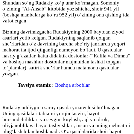
Shundan so‘ng Rudakiy ko‘p umr ko‘rmagan. Somoniy
o‘zining “Al-Ansab” kitobida yozishicha, shoir 941 yil
(boshqa manbalarga ko‘ra 952 yil) o‘zining ona qishlog‘ida
vafot etgan.
Bizning davrimizgacha Rudakiyning 2000 baytdan ziyod
asarlari yetib kelgan. Rudakiyning saqlanib qolgan
she’rlaridan o‘z davrining barcha she’riy janrlarda yuqori
mahorat ila ijod qilganligi namoyon bo‘ladi. U qasidalar,
nasriy g‘azallar, katta didaktik dostonlar (“Kalila va Dimna”
va boshqa mashhur dostonlar majmuidan tashkil topgan
to‘plamlar), satirik she’rlar hamda matamona qasidalar
yozgan.
Tavsiya etamiz :
Boshqa arboblar
Rudakiy oddiygina saroy qasida yozuvchisi bo‘lmagan.
Uning qasidalari tabiatni yorqin tasviri, hayot
hursandchiliklari va sevgini kuylash, aql va idrok,
oliyjanoblik va hayot tashvishlari, inson va uning mehnatini
ulug‘lash bilan boshlanadi. O‘z qasidalarida shoir hayot