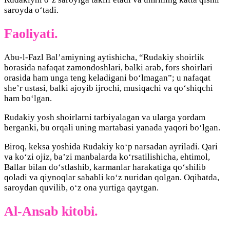
saroyda o‘tadi.
Faoliyati.
Abu-l-Fazl Bal’amiyning aytishicha, “Rudakiy shoirlik
borasida nafaqat zamondoshlari, balki arab, fors shoirlari
orasida ham unga teng keladigani bo‘lmagan”; u nafaqat
she’r ustasi, balki ajoyib ijrochi, musiqachi va qo‘shiqchi
ham bo‘lgan.
Rudakiy yosh shoirlarni tarbiyalagan va ularga yordam
berganki, bu orqali uning martabasi yanada yaqori bo‘lgan.
Biroq, keksa yoshida Rudakiy ko‘p narsadan ayriladi. Qari
va ko‘zi ojiz, ba’zi manbalarda ko‘rsatilishicha, ehtimol,
Ballar bilan do‘stlashib, karmanlar harakatiga qo‘shilib
qoladi va qiynoqlar sababli ko‘z nuridan qolgan. Oqibatda,
saroydan quvilib, o‘z ona yurtiga qaytgan.
Al-Ansab kitobi.