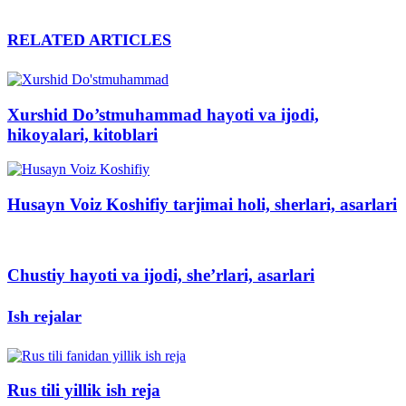
RELATED ARTICLES
Xurshid Do’stmuhammad hayoti va ijodi,
hikoyalari, kitoblari
Husayn Voiz Koshifiy tarjimai holi, sherlari, asarlari
Chustiy hayoti va ijodi, she’rlari, asarlari
Ish rejalar
Rus tili yillik ish reja