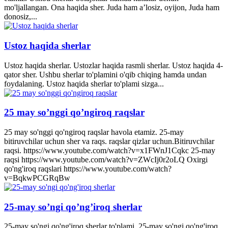
mo'ljallangan. Ona haqida sher. Juda ham a’losiz, oyijon, Juda ham
donosiz,...
Ustoz haqida sherlar
Ustoz haqida sherlar. Ustozlar haqida rasmli sherlar. Ustoz haqida 4-
qator sher. Ushbu sherlar to'plamini o'qib chiqing hamda undan
foydalaning. Ustoz haqida sherlar to'plami sizga...
25 may so’nggi qo’ngiroq raqslar
25 may so'nggi qo'ngiroq raqslar havola etamiz. 25-may
bitiruvchilar uchun sher va raqs. raqslar qizlar uchun.Bitiruvchilar
raqsi. https://www.youtube.com/watch?v=x1FWnJ1Cqkc 25-may
raqsi https://www.youtube.com/watch?v=ZWcIj0r2oLQ Oxirgi
qo'ng'iroq raqslari https://www.youtube.com/watch?
v=BqkwPCGRqBw
25-may so’ngi qo’ng’iroq sherlar
25-may so'ngi qo'ng'iroq sherlar to'plami. 25-may so'ngi qo'ng'iroq