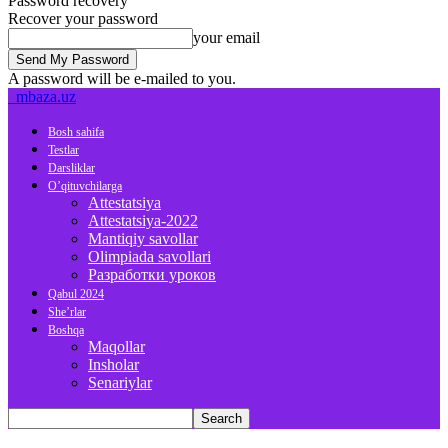
Password recovery
Recover your password
your email
A password will be e-mailed to you.
mbaza.uz
Bosh sahifa
Testlar
Darsliklar
O’qituvchilarga
Attestatsiya
Attestatsiya-2022
Mantiqiy savollar
Olimpiada savollari
Разработки уроков
Qabul 2024
She’rlar
Boshqa
Maqollar
Insholar
Senariylar