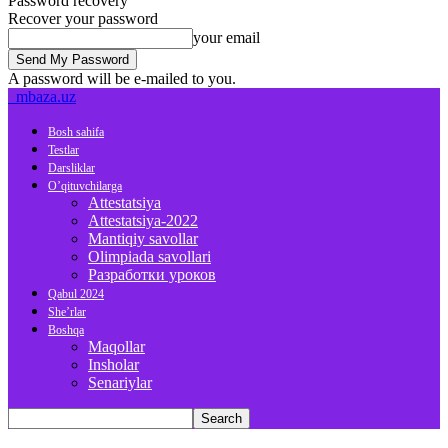
Password recovery
Recover your password
your email
A password will be e-mailed to you.
mbaza.uz
Bosh sahifa
Testlar
Darsliklar
O’qituvchilarga
Attestatsiya
Attestatsiya-2022
Mantiqiy savollar
Olimpiada savollari
Разработки уроков
Qabul 2024
She’rlar
Boshqa
Maqollar
Insholar
Senariylar