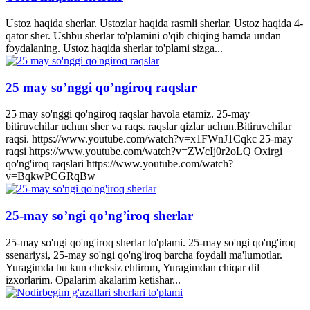
Ustoz haqida sherlar. Ustozlar haqida rasmli sherlar. Ustoz haqida 4-
qator sher. Ushbu sherlar to'plamini o'qib chiqing hamda undan
foydalaning. Ustoz haqida sherlar to'plami sizga...
25 may so’nggi qo’ngiroq raqslar
25 may so'nggi qo'ngiroq raqslar havola etamiz. 25-may
bitiruvchilar uchun sher va raqs. raqslar qizlar uchun.Bitiruvchilar
raqsi. https://www.youtube.com/watch?v=x1FWnJ1Cqkc 25-may
raqsi https://www.youtube.com/watch?v=ZWcIj0r2oLQ Oxirgi
qo'ng'iroq raqslari https://www.youtube.com/watch?
v=BqkwPCGRqBw
25-may so’ngi qo’ng’iroq sherlar
25-may so'ngi qo'ng'iroq sherlar to'plami. 25-may so'ngi qo'ng'iroq
ssenariysi, 25-may so'ngi qo'ng'iroq barcha foydali ma'lumotlar.
Yuragimda bu kun cheksiz ehtirom, Yuragimdan chiqar dil
izxorlarim. Opalarim akalarim ketishar...