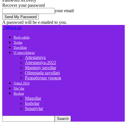
Password recovery
Recover your password
your email
A password will be e-mailed to you.
mbaza.uz
Bosh sahifa
Testlar
Darsliklar
O’qituvchilarga
Attestatsiya
Attestatsiya-2022
Mantiqiy savollar
Olimpiada savollari
Разработки уроков
Qabul 2024
She’rlar
Boshqa
Maqollar
Insholar
Senariylar