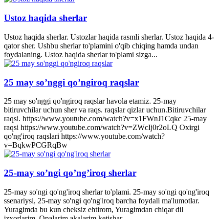
Ustoz haqida sherlar
Ustoz haqida sherlar. Ustozlar haqida rasmli sherlar. Ustoz haqida 4-
qator sher. Ushbu sherlar to'plamini o'qib chiqing hamda undan
foydalaning. Ustoz haqida sherlar to'plami sizga...
25 may so’nggi qo’ngiroq raqslar
25 may so'nggi qo'ngiroq raqslar havola etamiz. 25-may
bitiruvchilar uchun sher va raqs. raqslar qizlar uchun.Bitiruvchilar
raqsi. https://www.youtube.com/watch?v=x1FWnJ1Cqkc 25-may
raqsi https://www.youtube.com/watch?v=ZWcIj0r2oLQ Oxirgi
qo'ng'iroq raqslari https://www.youtube.com/watch?
v=BqkwPCGRqBw
25-may so’ngi qo’ng’iroq sherlar
25-may so'ngi qo'ng'iroq sherlar to'plami. 25-may so'ngi qo'ng'iroq
ssenariysi, 25-may so'ngi qo'ng'iroq barcha foydali ma'lumotlar.
Yuragimda bu kun cheksiz ehtirom, Yuragimdan chiqar dil
izxorlarim. Opalarim akalarim ketishar...