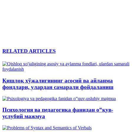
RELATED ARTICLES
Қишлоқ хўжалигининг асосий ва айланма
фондлари, улардан самарали фойдаланиш
Психология ва педагогика фанидан о‟қув-
услубий мажмуа