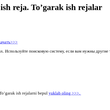
k ish reja. To’garak ish rejalar
качатъ>>>
ах. Используйте поисковую систему, если вам нужны другие 
. To’garak ish rejalarni bepul
yuklab oling >>>.