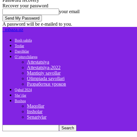
Password recovery
Recover your password
your email
A password will be e-mailed to you.
mbaza.uz
Bosh sahifa
Testlar
Darsliklar
O’qituvchilarga
Attestatsiya
Attestatsiya-2022
Mantiqiy savollar
Olimpiada savollari
Разработки уроков
Qabul 2024
She’rlar
Boshqa
Maqollar
Insholar
Senariylar