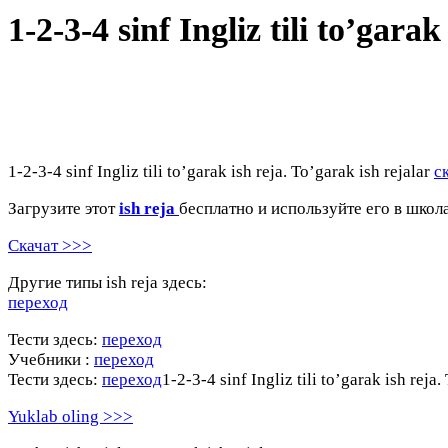
1-2-3-4 sinf Ingliz tili to’gara
1-2-3-4 sinf Ingliz tili to’garak ish reja. To’garak ish rejalar
с
Загрузите этот
ish reja
бесплатно и используйте его в школ
Скачат >>>
Другие типы ish reja здесь:
переход
Тести здесь:
переход
Учебники :
переход
Тести здесь:
переход
1-2-3-4 sinf Ingliz tili to’garak ish reja
Yuklab oling >>>