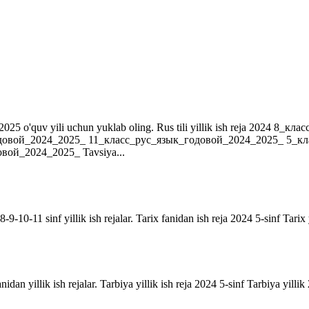
r. 2024-2025 o'quv yili uchun yuklab oling. Rus tili yillik ish reja 202
довой_2024_2025_ 11_класс_рус_язык_годовой_2024_2025_ 5_к
ой_2024_2025_ Tavsiya...
9-10-11 sinf yillik ish rejalar. Tarix fanidan ish reja 2024 5-sinf Tarix 
anidan yillik ish rejalar. Tarbiya yillik ish reja 2024 5-sinf Tarbiya yill