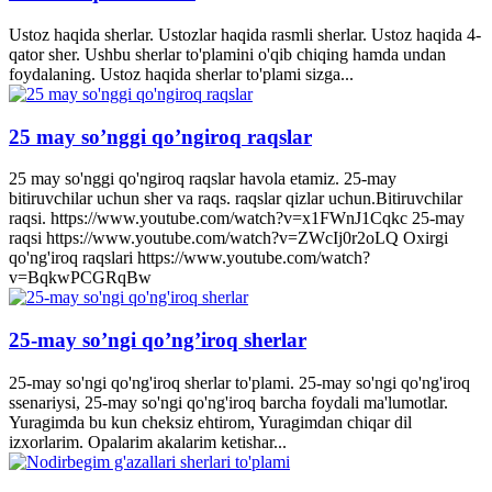
Ustoz haqida sherlar. Ustozlar haqida rasmli sherlar. Ustoz haqida 4-
qator sher. Ushbu sherlar to'plamini o'qib chiqing hamda undan
foydalaning. Ustoz haqida sherlar to'plami sizga...
25 may so’nggi qo’ngiroq raqslar
25 may so'nggi qo'ngiroq raqslar havola etamiz. 25-may
bitiruvchilar uchun sher va raqs. raqslar qizlar uchun.Bitiruvchilar
raqsi. https://www.youtube.com/watch?v=x1FWnJ1Cqkc 25-may
raqsi https://www.youtube.com/watch?v=ZWcIj0r2oLQ Oxirgi
qo'ng'iroq raqslari https://www.youtube.com/watch?
v=BqkwPCGRqBw
25-may so’ngi qo’ng’iroq sherlar
25-may so'ngi qo'ng'iroq sherlar to'plami. 25-may so'ngi qo'ng'iroq
ssenariysi, 25-may so'ngi qo'ng'iroq barcha foydali ma'lumotlar.
Yuragimda bu kun cheksiz ehtirom, Yuragimdan chiqar dil
izxorlarim. Opalarim akalarim ketishar...