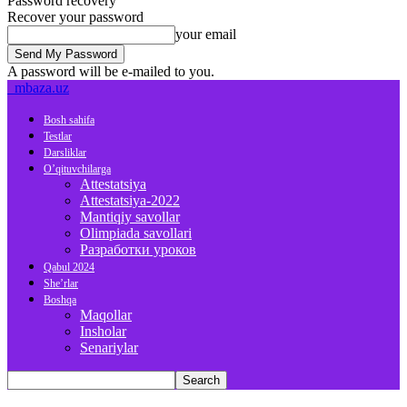
Password recovery
Recover your password
your email
A password will be e-mailed to you.
mbaza.uz
Bosh sahifa
Testlar
Darsliklar
O’qituvchilarga
Attestatsiya
Attestatsiya-2022
Mantiqiy savollar
Olimpiada savollari
Разработки уроков
Qabul 2024
She’rlar
Boshqa
Maqollar
Insholar
Senariylar