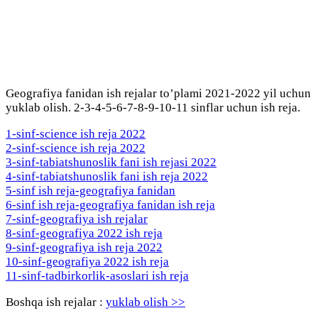
Geografiya fanidan ish rejalar to’plami 2021-2022 yil uchun
yuklab olish. 2-3-4-5-6-7-8-9-10-11 sinflar uchun ish reja.
1-sinf-science ish reja 2022
2-sinf-science ish reja 2022
3-sinf-tabiatshunoslik fani ish rejasi 2022
4-sinf-tabiatshunoslik fani ish reja 2022
5-sinf ish reja-geografiya fanidan
6-sinf ish reja-geografiya fanidan ish reja
7-sinf-geografiya ish rejalar
8-sinf-geografiya 2022 ish reja
9-sinf-geografiya ish reja 2022
10-sinf-geografiya 2022 ish reja
11-sinf-tadbirkorlik-asoslari ish reja
Boshqa ish rejalar :
yuklab olish >>