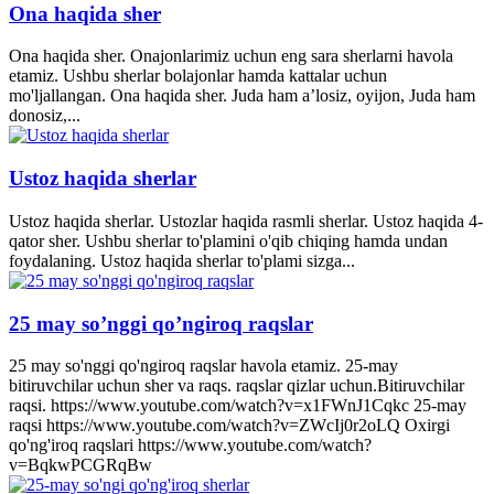
Ona haqida sher
Ona haqida sher. Onajonlarimiz uchun eng sara sherlarni havola
etamiz. Ushbu sherlar bolajonlar hamda kattalar uchun
mo'ljallangan. Ona haqida sher. Juda ham a’losiz, oyijon, Juda ham
donosiz,...
Ustoz haqida sherlar
Ustoz haqida sherlar. Ustozlar haqida rasmli sherlar. Ustoz haqida 4-
qator sher. Ushbu sherlar to'plamini o'qib chiqing hamda undan
foydalaning. Ustoz haqida sherlar to'plami sizga...
25 may so’nggi qo’ngiroq raqslar
25 may so'nggi qo'ngiroq raqslar havola etamiz. 25-may
bitiruvchilar uchun sher va raqs. raqslar qizlar uchun.Bitiruvchilar
raqsi. https://www.youtube.com/watch?v=x1FWnJ1Cqkc 25-may
raqsi https://www.youtube.com/watch?v=ZWcIj0r2oLQ Oxirgi
qo'ng'iroq raqslari https://www.youtube.com/watch?
v=BqkwPCGRqBw