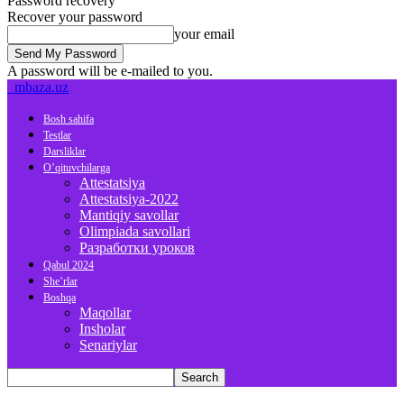
Password recovery
Recover your password
your email
A password will be e-mailed to you.
mbaza.uz
Bosh sahifa
Testlar
Darsliklar
O’qituvchilarga
Attestatsiya
Attestatsiya-2022
Mantiqiy savollar
Olimpiada savollari
Разработки уроков
Qabul 2024
She’rlar
Boshqa
Maqollar
Insholar
Senariylar