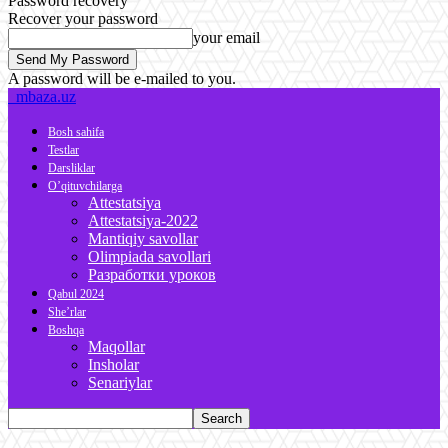
Password recovery
Recover your password
your email
A password will be e-mailed to you.
mbaza.uz
Bosh sahifa
Testlar
Darsliklar
O’qituvchilarga
Attestatsiya
Attestatsiya-2022
Mantiqiy savollar
Olimpiada savollari
Разработки уроков
Qabul 2024
She’rlar
Boshqa
Maqollar
Insholar
Senariylar