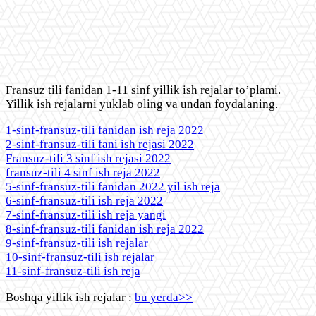
Fransuz tili fanidan 1-11 sinf yillik ish rejalar to’plami.
Yillik ish rejalarni yuklab oling va undan foydalaning.
1-sinf-fransuz-tili fanidan ish reja 2022
2-sinf-fransuz-tili fani ish rejasi 2022
Fransuz-tili 3 sinf ish rejasi 2022
fransuz-tili 4 sinf ish reja 2022
5-sinf-fransuz-tili fanidan 2022 yil ish reja
6-sinf-fransuz-tili ish reja 2022
7-sinf-fransuz-tili ish reja yangi
8-sinf-fransuz-tili fanidan ish reja 2022
9-sinf-fransuz-tili ish rejalar
10-sinf-fransuz-tili ish rejalar
11-sinf-fransuz-tili ish reja
Boshqa yillik ish rejalar :
bu yerda>>