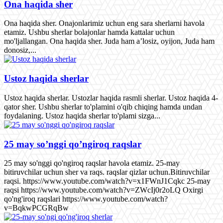
Ona haqida sher
Ona haqida sher. Onajonlarimiz uchun eng sara sherlarni havola
etamiz. Ushbu sherlar bolajonlar hamda kattalar uchun
mo'ljallangan. Ona haqida sher. Juda ham a’losiz, oyijon, Juda ham
donosiz,...
Ustoz haqida sherlar
Ustoz haqida sherlar. Ustozlar haqida rasmli sherlar. Ustoz haqida 4-
qator sher. Ushbu sherlar to'plamini o'qib chiqing hamda undan
foydalaning. Ustoz haqida sherlar to'plami sizga...
25 may so’nggi qo’ngiroq raqslar
25 may so'nggi qo'ngiroq raqslar havola etamiz. 25-may
bitiruvchilar uchun sher va raqs. raqslar qizlar uchun.Bitiruvchilar
raqsi. https://www.youtube.com/watch?v=x1FWnJ1Cqkc 25-may
raqsi https://www.youtube.com/watch?v=ZWcIj0r2oLQ Oxirgi
qo'ng'iroq raqslari https://www.youtube.com/watch?
v=BqkwPCGRqBw