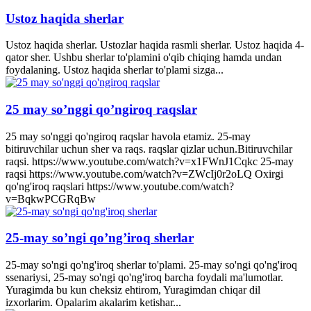
Ustoz haqida sherlar
Ustoz haqida sherlar. Ustozlar haqida rasmli sherlar. Ustoz haqida 4-
qator sher. Ushbu sherlar to'plamini o'qib chiqing hamda undan
foydalaning. Ustoz haqida sherlar to'plami sizga...
25 may so’nggi qo’ngiroq raqslar
25 may so'nggi qo'ngiroq raqslar havola etamiz. 25-may
bitiruvchilar uchun sher va raqs. raqslar qizlar uchun.Bitiruvchilar
raqsi. https://www.youtube.com/watch?v=x1FWnJ1Cqkc 25-may
raqsi https://www.youtube.com/watch?v=ZWcIj0r2oLQ Oxirgi
qo'ng'iroq raqslari https://www.youtube.com/watch?
v=BqkwPCGRqBw
25-may so’ngi qo’ng’iroq sherlar
25-may so'ngi qo'ng'iroq sherlar to'plami. 25-may so'ngi qo'ng'iroq
ssenariysi, 25-may so'ngi qo'ng'iroq barcha foydali ma'lumotlar.
Yuragimda bu kun cheksiz ehtirom, Yuragimdan chiqar dil
izxorlarim. Opalarim akalarim ketishar...