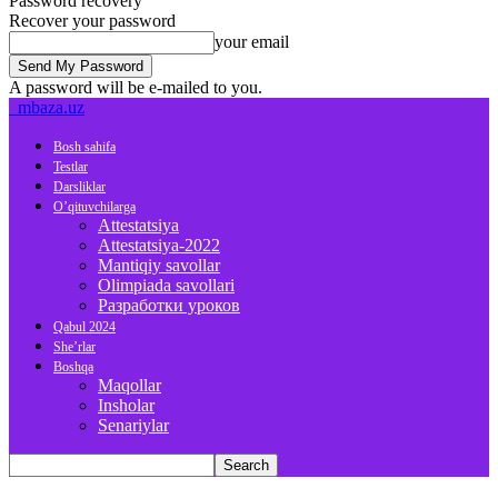
Password recovery
Recover your password
your email
A password will be e-mailed to you.
mbaza.uz
Bosh sahifa
Testlar
Darsliklar
O’qituvchilarga
Attestatsiya
Attestatsiya-2022
Mantiqiy savollar
Olimpiada savollari
Разработки уроков
Qabul 2024
She’rlar
Boshqa
Maqollar
Insholar
Senariylar