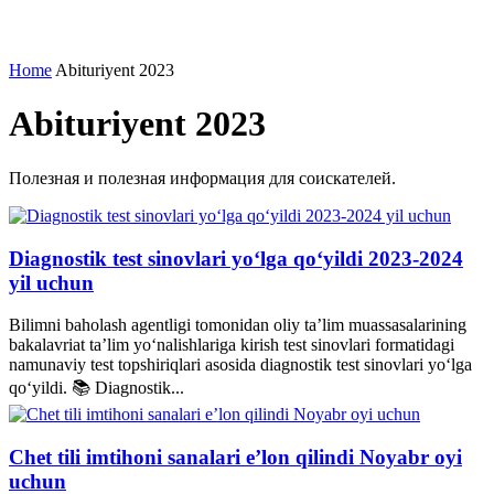
Home
Abituriyent 2023
Abituriyent 2023
Полезная и полезная информация для соискателей.
Diagnostik test sinovlari yo‘lga qo‘yildi 2023-2024
yil uchun
Bilimni baholash agentligi tomonidan oliy ta’lim muassasalarining
bakalavriat ta’lim yo‘nalishlariga kirish test sinovlari formatidagi
namunaviy test topshiriqlari asosida diagnostik test sinovlari yo‘lga
qo‘yildi. 📚 Diagnostik...
Chet tili imtihoni sanalari e’lon qilindi Noyabr oyi
uchun