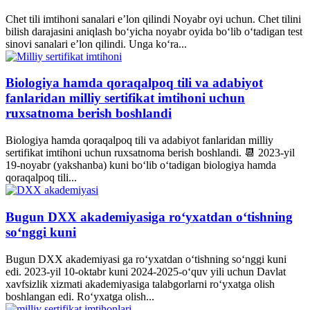
Chet tili imtihoni sanalari e’lon qilindi Noyabr oyi uchun. Chet tilini
bilish darajasini aniqlash bo‘yicha noyabr oyida bo‘lib o‘tadigan test
sinovi sanalari e’lon qilindi. Unga ko‘ra...
Biologiya hamda qoraqalpoq tili va adabiyot
fanlaridan milliy sertifikat imtihoni uchun
ruxsatnoma berish boshlandi
Biologiya hamda qoraqalpoq tili va adabiyot fanlaridan milliy
sertifikat imtihoni uchun ruxsatnoma berish boshlandi. 📆 2023-yil
19-noyabr (yakshanba) kuni bo‘lib o‘tadigan biologiya hamda
qoraqalpoq tili...
Bugun DXX akademiyasiga ro‘yxatdan o‘tishning
soʻnggi kuni
Bugun DXX akademiyasi ga ro‘yxatdan o‘tishning soʻnggi kuni
edi. 2023-yil 10-oktabr kuni 2024-2025-o‘quv yili uchun Davlat
xavfsizlik xizmati akademiyasiga talabgorlarni ro‘yxatga olish
boshlangan edi. Ro‘yxatga olish...