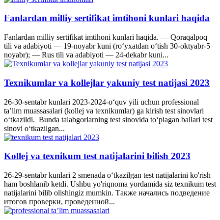
Fanlardan milliy sertifikat imtihoni kunlari haqida
Fanlardan milliy sertifikat imtihoni kunlari haqida. — Qoraqalpoq
tili va adabiyoti — 19-noyabr kuni (ro‘yxatdan o‘tish 30-oktyabr-5
noyabr); — Rus tili va adabiyoti — 24-dekabr kuni...
Texnikumlar va kollejlar yakuniy test natijasi 2023
26-30-sentabr kunlari 2023-2024-o‘quv yili uchun professional
ta’lim muassasalari (kollej va texnikumlar) ga kirish test sinovlari
o‘tkazildi. Bunda talabgorlarning test sinovida to‘plagan ballari test
sinovi o‘tkazilgan...
Kollej va texnikum test natijalarini bilish 2023
26-29-sentabr kunlari 2 smenada o‘tkazilgan test natijalarini ko'rish
ham boshlanib ketdi. Ushbu yo'riqnoma yordamida siz texnikum test
natijalarini bilib olishingiz mumkin. Также начались подведение
итогов проверки, проведенной...