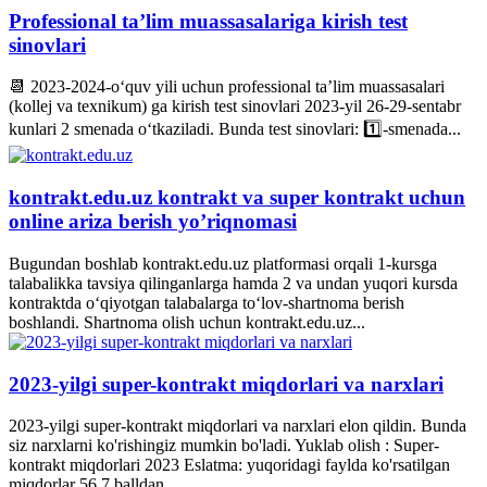
Professional ta’lim muassasalariga kirish test
sinovlari
📆 2023-2024-o‘quv yili uchun professional ta’lim muassasalari
(kollej va texnikum) ga kirish test sinovlari 2023-yil 26-29-sentabr
kunlari 2 smenada o‘tkaziladi. Bunda test sinovlari: 1️⃣-smenada...
kontrakt.edu.uz kontrakt va super kontrakt uchun
online ariza berish yo’riqnomasi
Bugundan boshlab kontrakt.edu.uz platformasi orqali 1-kursga
talabalikka tavsiya qilinganlarga hamda 2 va undan yuqori kursda
kontraktda o‘qiyotgan talabalarga to‘lov-shartnoma berish
boshlandi. Shartnoma olish uchun kontrakt.edu.uz...
2023-yilgi super-kontrakt miqdorlari va narxlari
2023-yilgi super-kontrakt miqdorlari va narxlari elon qildin. Bunda
siz narxlarni ko'rishingiz mumkin bo'ladi. Yuklab olish : Super-
kontrakt miqdorlari 2023 Eslatma: yuqoridagi faylda ko'rsatilgan
miqdorlar 56,7 balldan...