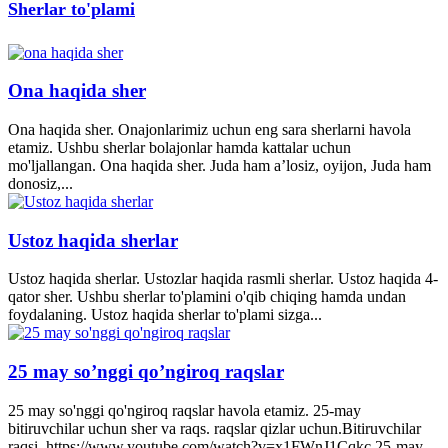
Sherlar to'plami
Ona haqida sher
Ona haqida sher. Onajonlarimiz uchun eng sara sherlarni havola
etamiz. Ushbu sherlar bolajonlar hamda kattalar uchun
mo'ljallangan. Ona haqida sher. Juda ham a’losiz, oyijon, Juda ham
donosiz,...
Ustoz haqida sherlar
Ustoz haqida sherlar. Ustozlar haqida rasmli sherlar. Ustoz haqida 4-
qator sher. Ushbu sherlar to'plamini o'qib chiqing hamda undan
foydalaning. Ustoz haqida sherlar to'plami sizga...
25 may so’nggi qo’ngiroq raqslar
25 may so'nggi qo'ngiroq raqslar havola etamiz. 25-may
bitiruvchilar uchun sher va raqs. raqslar qizlar uchun.Bitiruvchilar
raqsi. https://www.youtube.com/watch?v=x1FWnJ1Cqkc 25-may