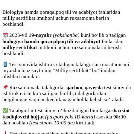
Biologiya hamda qoraqalpoq tili va adabiyot fanlaridan
milliy sertifikat imtihoni uchun ruxsatnoma berish
boshlandi.
2023-yil
19-noyabr
(yakshanba)
kuni bo‘lib o‘tadigan
biologiya hamda qoraqalpoq tili va adabiyot
fanlaridan
milliy sertifikat
imtihoni uchun ruxsatnomalarni berish
boshlandi.
Test sinovida ishtirok etadigan talabgorlar ruxsatnomani
my.uzbmb.uz
saytining
“Milliy sertifikat”
bo‘limidan
olishlari mumkin.
Ruxsatnomada talabgorlar
qachon
,
qayerda
test sinovida
ishtirok etishi ko‘rsatilgan bo‘lib, talabgorlardan
belgilangan vaqtdan kechikmagan holda kelish so‘raladi.
Talabgorlar test sinovi o‘tkaziladigan binolarga
shaxsini
tasdiqlovchi hujjat
(pasport yoki ID-karta)
asosida
08:30
dan boshlab
(test sinovi 10:00 da)
kiritiladi.
Test sinoviga kechikkan yoki kelmagan talabgorlar