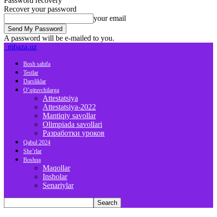
Password recovery
Recover your password
your email
A password will be e-mailed to you.
mbaza.uz
Bosh sahifa
Testlar
Darsliklar
O’qituvchilarga
Attestatsiya
Attestatsiya-2022
Mantiqiy savollar
Olimpiada savollari
Разработки уроков
Qabul 2024
She’rlar
Boshqa
Maqollar
Insholar
Senariylar