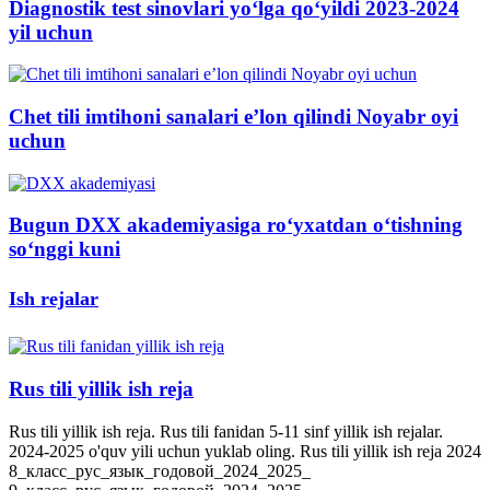
Diagnostik test sinovlari yo‘lga qo‘yildi 2023-2024
yil uchun
Chet tili imtihoni sanalari e’lon qilindi Noyabr oyi
uchun
Bugun DXX akademiyasiga ro‘yxatdan o‘tishning
soʻnggi kuni
Ish rejalar
Rus tili yillik ish reja
Rus tili yillik ish reja. Rus tili fanidan 5-11 sinf yillik ish rejalar.
2024-2025 o'quv yili uchun yuklab oling. Rus tili yillik ish reja 2024
8_класс_рус_язык_годовой_2024_2025_