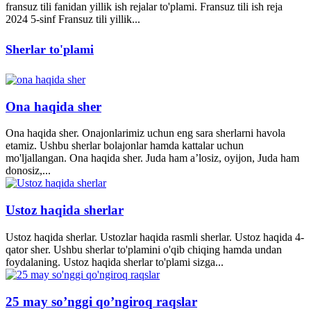
fransuz tili fanidan yillik ish rejalar to'plami. Fransuz tili ish reja
2024 5-sinf Fransuz tili yillik...
Sherlar to'plami
Ona haqida sher
Ona haqida sher. Onajonlarimiz uchun eng sara sherlarni havola
etamiz. Ushbu sherlar bolajonlar hamda kattalar uchun
mo'ljallangan. Ona haqida sher. Juda ham a’losiz, oyijon, Juda ham
donosiz,...
Ustoz haqida sherlar
Ustoz haqida sherlar. Ustozlar haqida rasmli sherlar. Ustoz haqida 4-
qator sher. Ushbu sherlar to'plamini o'qib chiqing hamda undan
foydalaning. Ustoz haqida sherlar to'plami sizga...
25 may so’nggi qo’ngiroq raqslar