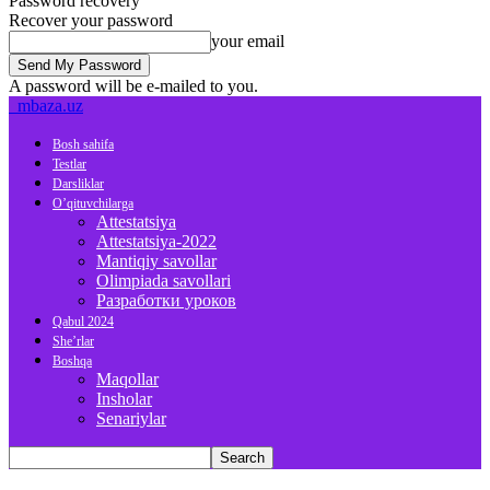
Password recovery
Recover your password
your email
A password will be e-mailed to you.
mbaza.uz
Bosh sahifa
Testlar
Darsliklar
O’qituvchilarga
Attestatsiya
Attestatsiya-2022
Mantiqiy savollar
Olimpiada savollari
Разработки уроков
Qabul 2024
She’rlar
Boshqa
Maqollar
Insholar
Senariylar