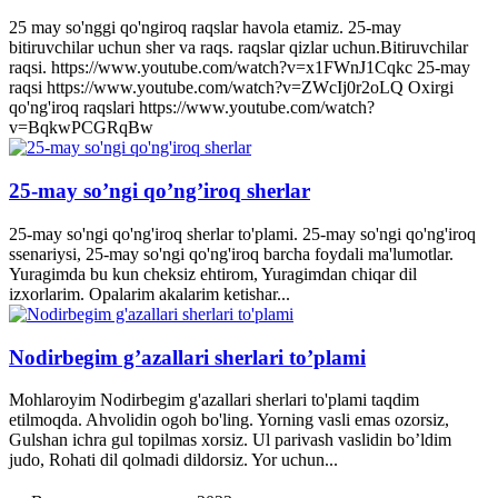
25 may so'nggi qo'ngiroq raqslar havola etamiz. 25-may
bitiruvchilar uchun sher va raqs. raqslar qizlar uchun.Bitiruvchilar
raqsi. https://www.youtube.com/watch?v=x1FWnJ1Cqkc 25-may
raqsi https://www.youtube.com/watch?v=ZWcIj0r2oLQ Oxirgi
qo'ng'iroq raqslari https://www.youtube.com/watch?
v=BqkwPCGRqBw
25-may so’ngi qo’ng’iroq sherlar
25-may so'ngi qo'ng'iroq sherlar to'plami. 25-may so'ngi qo'ng'iroq
ssenariysi, 25-may so'ngi qo'ng'iroq barcha foydali ma'lumotlar.
Yuragimda bu kun cheksiz ehtirom, Yuragimdan chiqar dil
izxorlarim. Opalarim akalarim ketishar...
Nodirbegim g’azallari sherlari to’plami
Mohlaroyim Nodirbegim g'azallari sherlari to'plami taqdim
etilmoqda. Ahvolidin ogoh bo'ling. Yorning vasli emas ozorsiz,
Gulshan ichra gul topilmas xorsiz. Ul parivash vaslidin bo’ldim
judo, Rohati dil qolmadi dildorsiz. Yor uchun...