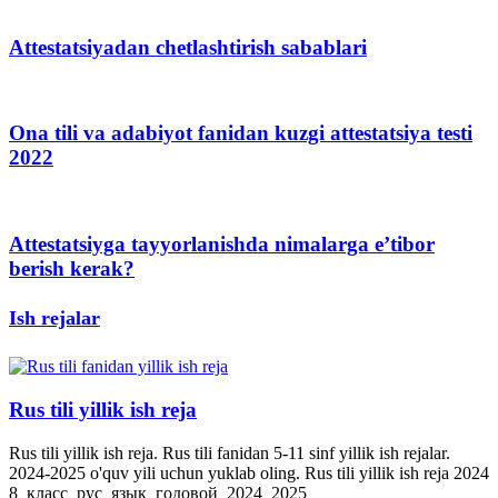
Attestatsiyadan chetlashtirish sabablari
Ona tili va adabiyot fanidan kuzgi attestatsiya testi
2022
Attestatsiyga tayyorlanishda nimalarga e’tibor
berish kerak?
Ish rejalar
Rus tili yillik ish reja
Rus tili yillik ish reja. Rus tili fanidan 5-11 sinf yillik ish rejalar.
2024-2025 o'quv yili uchun yuklab oling. Rus tili yillik ish reja 2024
8_класс_рус_язык_годовой_2024_2025_