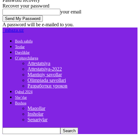
Password recovery
Recover your password
your email
A password will be e-mailed to you.
mbaza.uz
Bosh sahifa
Testlar
Darsliklar
O’qituvchilarga
Attestatsiya
Attestatsiya-2022
Mantiqiy savollar
Olimpiada savollari
Разработки уроков
Qabul 2024
She’rlar
Boshqa
Maqollar
Insholar
Senariylar