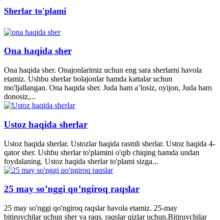
Sherlar to'plami
Ona haqida sher
Ona haqida sher. Onajonlarimiz uchun eng sara sherlarni havola
etamiz. Ushbu sherlar bolajonlar hamda kattalar uchun
mo'ljallangan. Ona haqida sher. Juda ham a’losiz, oyijon, Juda ham
donosiz,...
Ustoz haqida sherlar
Ustoz haqida sherlar. Ustozlar haqida rasmli sherlar. Ustoz haqida 4-
qator sher. Ushbu sherlar to'plamini o'qib chiqing hamda undan
foydalaning. Ustoz haqida sherlar to'plami sizga...
25 may so’nggi qo’ngiroq raqslar
25 may so'nggi qo'ngiroq raqslar havola etamiz. 25-may
bitiruvchilar uchun sher va raqs. raqslar qizlar uchun.Bitiruvchilar