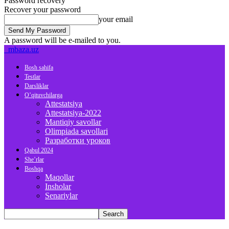
Password recovery
Recover your password
your email
A password will be e-mailed to you.
mbaza.uz
Bosh sahifa
Testlar
Darsliklar
O’qituvchilarga
Attestatsiya
Attestatsiya-2022
Mantiqiy savollar
Olimpiada savollari
Разработки уроков
Qabul 2024
She’rlar
Boshqa
Maqollar
Insholar
Senariylar