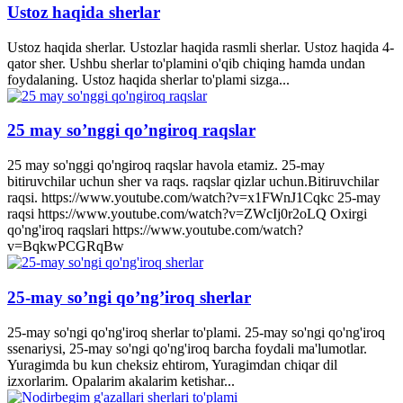
Ustoz haqida sherlar
Ustoz haqida sherlar. Ustozlar haqida rasmli sherlar. Ustoz haqida 4-
qator sher. Ushbu sherlar to'plamini o'qib chiqing hamda undan
foydalaning. Ustoz haqida sherlar to'plami sizga...
25 may so’nggi qo’ngiroq raqslar
25 may so'nggi qo'ngiroq raqslar havola etamiz. 25-may
bitiruvchilar uchun sher va raqs. raqslar qizlar uchun.Bitiruvchilar
raqsi. https://www.youtube.com/watch?v=x1FWnJ1Cqkc 25-may
raqsi https://www.youtube.com/watch?v=ZWcIj0r2oLQ Oxirgi
qo'ng'iroq raqslari https://www.youtube.com/watch?
v=BqkwPCGRqBw
25-may so’ngi qo’ng’iroq sherlar
25-may so'ngi qo'ng'iroq sherlar to'plami. 25-may so'ngi qo'ng'iroq
ssenariysi, 25-may so'ngi qo'ng'iroq barcha foydali ma'lumotlar.
Yuragimda bu kun cheksiz ehtirom, Yuragimdan chiqar dil
izxorlarim. Opalarim akalarim ketishar...