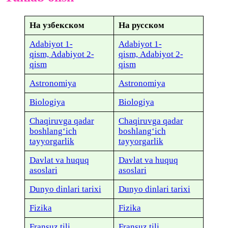
На узбекском
На русском
Adabiyot 1-
Adabiyot 1-
qism, Adabiyot 2-
qism, Adabiyot 2-
qism
qism
Astronomiya
Astronomiya
Biologiya
Biologiya
Chaqiruvga qadar
Chaqiruvga qadar
boshlang‘ich
boshlang‘ich
tayyorgarlik
tayyorgarlik
Davlat va huquq
Davlat va huquq
asoslari
asoslari
Dunyo dinlari tarixi
Dunyo dinlari tarixi
Fizika
Fizika
Fransuz tili
Fransuz tili