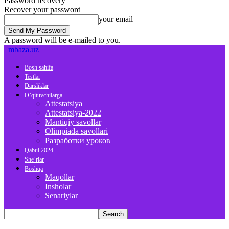
Password recovery
Recover your password
your email
A password will be e-mailed to you.
mbaza.uz
Bosh sahifa
Testlar
Darsliklar
O’qituvchilarga
Attestatsiya
Attestatsiya-2022
Mantiqiy savollar
Olimpiada savollari
Разработки уроков
Qabul 2024
She’rlar
Boshqa
Maqollar
Insholar
Senariylar