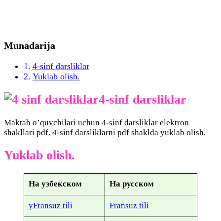
Munadarija
4-sinf darsliklar
Yuklab olish.
4-sinf darsliklar
Maktab o’quvchilari uchun 4-sinf darsliklar elektron
shakllari pdf. 4-sinf darsliklarni pdf shaklda yuklab olish.
Yuklab olish.
На узбекском
На русском
yFransuz tili
Fransuz tili