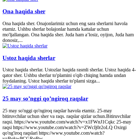
Ona haqida sher
Ona haqida sher. Onajonlarimiz uchun eng sara sherlarni havola
etamiz. Ushbu sherlar bolajonlar hamda kattalar uchun
mo'ljallangan. Ona haqida sher. Juda ham a’losiz, oyijon, Juda ham
donosiz,...
Ustoz haqida sherlar
Ustoz haqida sherlar. Ustozlar haqida rasmli sherlar. Ustoz haqida 4-
qator sher. Ushbu sherlar to'plamini o'qib chiqing hamda undan
foydalaning. Ustoz haqida sherlar to'plami sizga...
25 may so’nggi qo’ngiroq raqslar
25 may so'nggi qo'ngiroq raqslar havola etamiz. 25-may
bitiruvchilar uchun sher va raqs. raqslar qizlar uchun.Bitiruvchilar
raqsi. https://www.youtube.com/watch?v=x1FWnJ1Cqkc 25-may
raqsi https://www.youtube.com/watch?v=ZWcIj0r2oLQ Oxirgi
qo'ng'iroq raqslari https://www.youtube.com/watch?
v=BqkwPCGRqBw