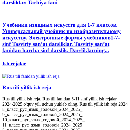
darsliklar. Tarbiya fani
Учебники изящных искусств для 1-7 классов.
Универсальный учебник по изобразительному
искусству. Электронные формы учебников1-7-
sinf Tasviriy san’at darsliklar. Tasviriy san’at
fanidan barcha sinf darslik. Darsliklarning...
Ish rejalar
Rus tili yillik ish reja
Rus tili yillik ish reja. Rus tili fanidan 5-11 sinf yillik ish rejalar.
2024-2025 o'quv yili uchun yuklab oling. Rus tili yillik ish reja 2024
8_класс_рус_язык_годовой_2024_2025_
9_класс_рус_язык_годовой_2024_2025_
10_класс_рус_язык_годовой_2024_2025_
11_класс_рус_язык_годовой_2024_2025_