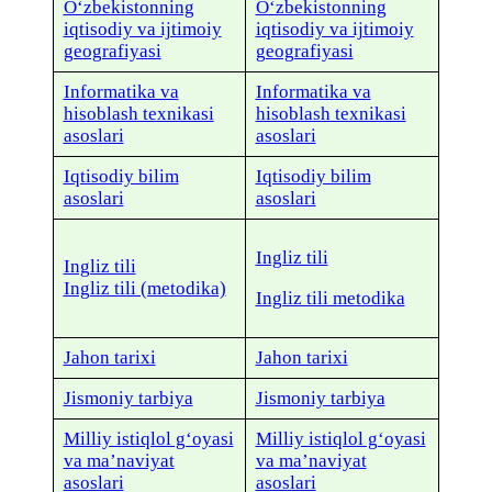
O‘zbekistonning
O‘zbekistonning
iqtisodiy va ijtimoiy
iqtisodiy va ijtimoiy
geografiyasi
geografiyasi
Informatika va
Informatika va
hisoblash texnikasi
hisoblash texnikasi
asoslari
asoslari
Iqtisodiy bilim
Iqtisodiy bilim
asoslari
asoslari
Ingliz tili
Ingliz tili
Ingliz tili (metodika)
Ingliz tili metodika
Jahon tarixi
Jahon tarixi
Jismoniy tarbiya
Jismoniy tarbiya
Milliy istiqlol g‘oyasi
Milliy istiqlol g‘oyasi
va ma’naviyat
va ma’naviyat
asoslari
asoslari