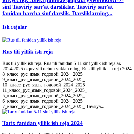
искусству. Электронные формы учебников1-7-
sinf Tasviriy san’at darsliklar. Tasviriy san’at
fanidan barcha sinf darslik. Darsliklarning...
Ish rejalar
Rus tili yillik ish reja
Rus tili yillik ish reja. Rus tili fanidan 5-11 sinf yillik ish rejalar.
2024-2025 o'quv yili uchun yuklab oling. Rus tili yillik ish reja 2024
8_класс_рус_язык_годовой_2024_2025_
9_класс_рус_язык_годовой_2024_2025_
10_класс_рус_язык_годовой_2024_2025_
11_класс_рус_язык_годовой_2024_2025_
5_класс_рус_язык_годовой_2024_2025_
6_класс_рус_язык_годовой_2024_2025_
7_класс_рус_язык_годовой_2024_2025_ Tavsiya...
Tarix fanidan yillik ish reja 2024