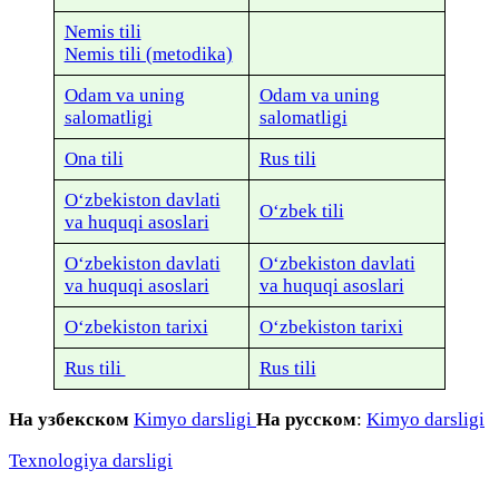
Nemis tili
Nemis tili (metodika)
Odam va uning
Odam va uning
salomatligi
salomatligi
Ona tili
Rus tili
O‘zbekiston davlati
O‘zbek tili
va huquqi asoslari
O‘zbekiston davlati
O‘zbekiston davlati
va huquqi asoslari
va huquqi asoslari
O‘zbekiston tarixi
O‘zbekiston tarixi
Rus tili
Rus tili
На узбекском
Kimyo darsligi
На русском
:
Kimyo darsligi
Texnologiya darsligi