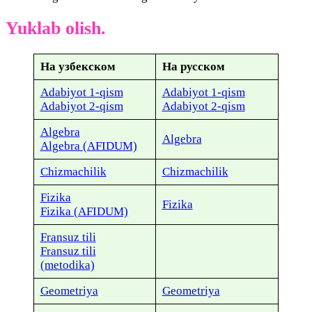
Yuklab olish.
На узбекском
На русском
Adabiyot 1-qism
Adabiyot 1-qism
Adabiyot 2-qism
Adabiyot 2-qism
Algebra
Algebra
Algebra (AFIDUM)
Chizmachilik
Chizmachilik
Fizika
Fizika
Fizika (AFIDUM)
Fransuz tili
Fransuz tili
(metodika)
Geometriya
Geometriya