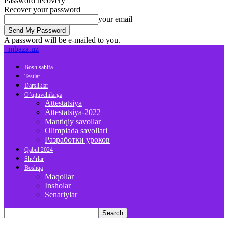
Password recovery
Recover your password
your email
A password will be e-mailed to you.
mbaza.uz
Bosh sahifa
Testlar
Darsliklar
O’qituvchilarga
Attestatsiya
Attestatsiya-2022
Mantiqiy savollar
Olimpiada savollari
Разработки уроков
Qabul 2024
She’rlar
Boshqa
Maqollar
Insholar
Senariylar