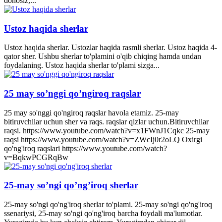
donosiz,...
Ustoz haqida sherlar
Ustoz haqida sherlar. Ustozlar haqida rasmli sherlar. Ustoz haqida 4-
qator sher. Ushbu sherlar to'plamini o'qib chiqing hamda undan
foydalaning. Ustoz haqida sherlar to'plami sizga...
25 may so’nggi qo’ngiroq raqslar
25 may so'nggi qo'ngiroq raqslar havola etamiz. 25-may
bitiruvchilar uchun sher va raqs. raqslar qizlar uchun.Bitiruvchilar
raqsi. https://www.youtube.com/watch?v=x1FWnJ1Cqkc 25-may
raqsi https://www.youtube.com/watch?v=ZWcIj0r2oLQ Oxirgi
qo'ng'iroq raqslari https://www.youtube.com/watch?
v=BqkwPCGRqBw
25-may so’ngi qo’ng’iroq sherlar
25-may so'ngi qo'ng'iroq sherlar to'plami. 25-may so'ngi qo'ng'iroq
ssenariysi, 25-may so'ngi qo'ng'iroq barcha foydali ma'lumotlar.