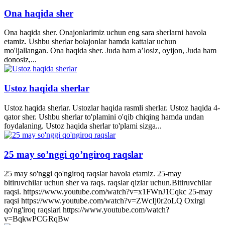
Ona haqida sher
Ona haqida sher. Onajonlarimiz uchun eng sara sherlarni havola
etamiz. Ushbu sherlar bolajonlar hamda kattalar uchun
mo'ljallangan. Ona haqida sher. Juda ham a’losiz, oyijon, Juda ham
donosiz,...
Ustoz haqida sherlar
Ustoz haqida sherlar. Ustozlar haqida rasmli sherlar. Ustoz haqida 4-
qator sher. Ushbu sherlar to'plamini o'qib chiqing hamda undan
foydalaning. Ustoz haqida sherlar to'plami sizga...
25 may so’nggi qo’ngiroq raqslar
25 may so'nggi qo'ngiroq raqslar havola etamiz. 25-may
bitiruvchilar uchun sher va raqs. raqslar qizlar uchun.Bitiruvchilar
raqsi. https://www.youtube.com/watch?v=x1FWnJ1Cqkc 25-may
raqsi https://www.youtube.com/watch?v=ZWcIj0r2oLQ Oxirgi
qo'ng'iroq raqslari https://www.youtube.com/watch?
v=BqkwPCGRqBw