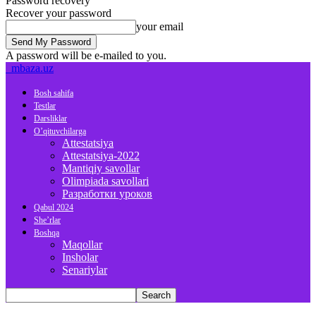
Password recovery
Recover your password
your email
A password will be e-mailed to you.
mbaza.uz
Bosh sahifa
Testlar
Darsliklar
O’qituvchilarga
Attestatsiya
Attestatsiya-2022
Mantiqiy savollar
Olimpiada savollari
Разработки уроков
Qabul 2024
She’rlar
Boshqa
Maqollar
Insholar
Senariylar