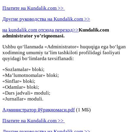
Платите на Kundalik.com >>
Другие руководства на Kundalik.com >>
на kundalik.com отсюда переход>>
Kundalik.com
administrator yo’riqnomasi.
Ushbu qo‘llanmada «Administrator» huquqiga ega bo‘lgan
xodimning umumiy ta’lim tashkiloti profilidagi faoliyati
quyidagi bo‘limlarda tavsiflanadi:
«Sozlamalar» bloki;
«Ma’lumotnomalar» bloki;
«Sinflar» bloki;
«Odamlar» bloki;
«Dars jadvali» moduli;
«Jurnallar» moduli.
Администратор йўриқномаси.pdf
(1 МБ)
Платите на Kundalik.com >>
Другие руководства на Kundalik.com >>