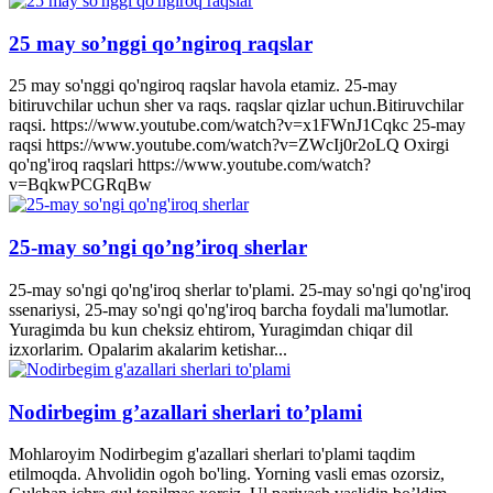
25 may so’nggi qo’ngiroq raqslar
25 may so'nggi qo'ngiroq raqslar havola etamiz. 25-may
bitiruvchilar uchun sher va raqs. raqslar qizlar uchun.Bitiruvchilar
raqsi. https://www.youtube.com/watch?v=x1FWnJ1Cqkc 25-may
raqsi https://www.youtube.com/watch?v=ZWcIj0r2oLQ Oxirgi
qo'ng'iroq raqslari https://www.youtube.com/watch?
v=BqkwPCGRqBw
25-may so’ngi qo’ng’iroq sherlar
25-may so'ngi qo'ng'iroq sherlar to'plami. 25-may so'ngi qo'ng'iroq
ssenariysi, 25-may so'ngi qo'ng'iroq barcha foydali ma'lumotlar.
Yuragimda bu kun cheksiz ehtirom, Yuragimdan chiqar dil
izxorlarim. Opalarim akalarim ketishar...
Nodirbegim g’azallari sherlari to’plami
Mohlaroyim Nodirbegim g'azallari sherlari to'plami taqdim
etilmoqda. Ahvolidin ogoh bo'ling. Yorning vasli emas ozorsiz,