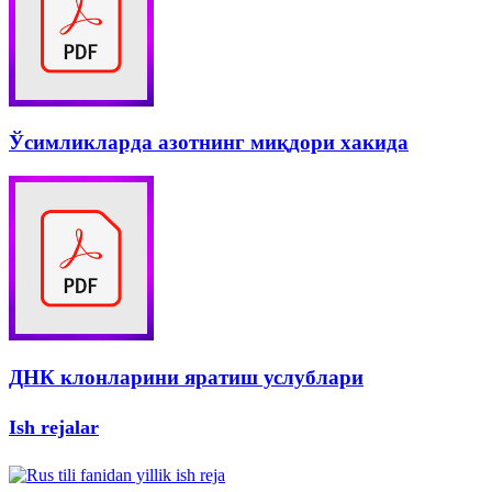
Ўсимликларда азотнинг миқдори хакида
ДНК клонларини яратиш услублари
Ish rejalar