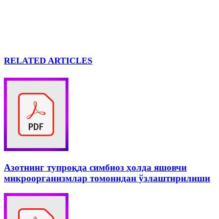
RELATED ARTICLES
Азотнинг тупроқда симбиоз ҳолда яшовчи
микроорганизмлар томонидан ўзлаштирилиши