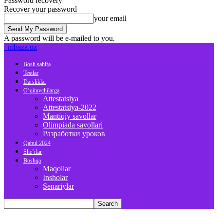
Password recovery
Recover your password
your email
A password will be e-mailed to you.
mbaza.uz
Bosh sahifa
Testlar
Darsliklar
O’qituvchilarga
Attestatsiya
Attestatsiya-2022
Mantiqiy savollar
Olimpiada savollari
Разработки уроков
Qabul 2024
She’rlar
Boshqa
Maqollar
Insholar
Senariylar