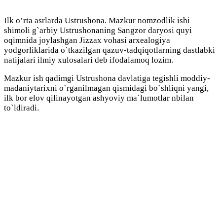
Ilk o’rta asrlarda Ustrushona. Mazkur nomzodlik ishi
shimoli g`arbiy Ustrushonaning Sangzor daryosi quyi
oqimnida joylashgan Jizzax vohasi arxealogiya
yodgorliklarida o`tkazilgan qazuv-tadqiqotlarning dastlabki
natijalari ilmiy xulosalari deb ifodalamoq lozim.
Mazkur ish qadimgi Ustrushona davlatiga tegishli moddiy-
madaniytarixni o`rganilmagan qismidagi bo`shliqni yangi,
ilk bor elov qilinayotgan ashyoviy ma`lumotlar nbilan
to`ldiradi.