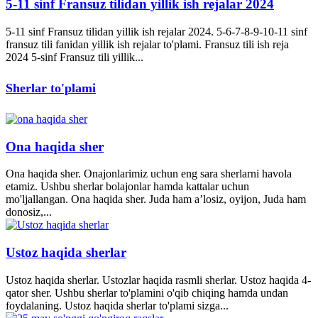
5-11 sinf Fransuz tilidan yillik ish rejalar 2024
5-11 sinf Fransuz tilidan yillik ish rejalar 2024. 5-6-7-8-9-10-11 sinf
fransuz tili fanidan yillik ish rejalar to'plami. Fransuz tili ish reja
2024 5-sinf Fransuz tili yillik...
Sherlar to'plami
Ona haqida sher
Ona haqida sher. Onajonlarimiz uchun eng sara sherlarni havola
etamiz. Ushbu sherlar bolajonlar hamda kattalar uchun
mo'ljallangan. Ona haqida sher. Juda ham a’losiz, oyijon, Juda ham
donosiz,...
Ustoz haqida sherlar
Ustoz haqida sherlar. Ustozlar haqida rasmli sherlar. Ustoz haqida 4-
qator sher. Ushbu sherlar to'plamini o'qib chiqing hamda undan
foydalaning. Ustoz haqida sherlar to'plami sizga...