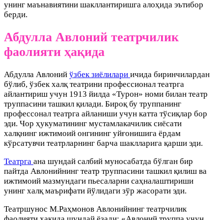
унинг маънавиятини шакллантиришга алоҳида эътибор
берди.
Абдулла Авлоний театрчилик
фаолияти ҳақида
Абдулла Авлоний
ўзбек зиёлилари
ичида биринчилардан
бўлиб, ўзбек халқ театрини профессионал театрга
айлантириш учун 1913 йилда «Турон» номи билан театр
труппасини ташкил қилади. Бироқ бу труппанинг
профессонал театрга айланиши учун катта тўсиқлар бор
эди. Чор ҳукуматининг мустамлакачилик сиёсати
халқнинг ижтимоий онгининг уйғонишига ёрдам
кўрсатувчи театрларнинг барча шаклларига қарши эди.
Театрга
ана шундай салбий муносабатда бўлган бир
пайтда Авлонийнинг театр труппасини ташкил қилиш ва
ижтимоий мазмундаги пьесаларни саҳналаштириши
унинг халқ маърифати йўлидаги зўр жасорати эди.
Театршунос М.Раҳмонов Авлонийнинг театрчилик
фаолияти ҳақида шундай ёзади: «Авлоний труппа учун