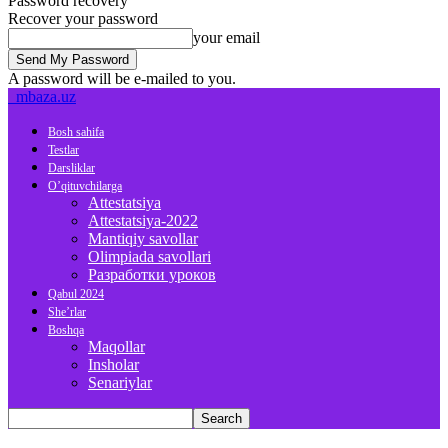
Password recovery
Recover your password
your email
A password will be e-mailed to you.
mbaza.uz
Bosh sahifa
Testlar
Darsliklar
O’qituvchilarga
Attestatsiya
Attestatsiya-2022
Mantiqiy savollar
Olimpiada savollari
Разработки уроков
Qabul 2024
She’rlar
Boshqa
Maqollar
Insholar
Senariylar