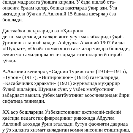
ёшида мадрасага ўқишга киради. У ёзда ишлаб ота-
онасига ёрдам қилар, бошқа вақтларда ўқир эди. Ўта
иқтидорли бўлган А.Авлоний 15 ёшида шеърлар ёза
бошлади.
Дастлабки шеърларида ва «Ҳижрон»
деган мақоласида халқни янги усул мактабларида ўқиб-
ўрганишга тарғиб қилди. Авбдулла Авлоний 1907 йилда
«Шуҳрат», «Осиё» номли янги газеталар чиқара бошлади,
лекин чор амалдорлари тез орада газеталарни ёптириб
қўяди.
А.Авлоний кейинроқ «Садойи Туркистон» (1914—1915),
«Турон» (1917), «Иштирокиюн» (1918) газеталарида,
«Касабачилик ҳаракати» (1921) журналида муҳаррир
бўлиб ишлайди. Шундан сўнг, у ўзбек матбуотнинг
забардаст вакили, ўзбек матбуотнинг асосчиларидан бири
сифатида танилади.
ХХ аср бошларида Ўзбекистоннинг ижтимоий-сиёсий
ҳаётида педагогик фикрларнинг ривожида Абдулла
Авлоний алоҳида ўрин эгаллади, бутун фаолияти даврида
у ўз халқига хизмат қиладиган комил инсонни етиштириш,