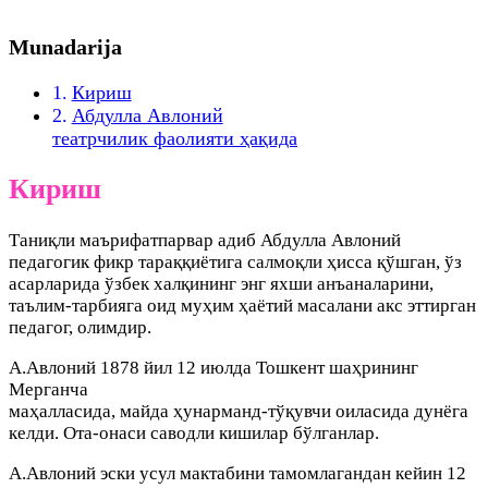
Munadarija
Кириш
Абдулла Авлоний
театрчилик фаолияти ҳақида
Кириш
Таниқли маърифатпарвар адиб Абдулла Авлоний
педагогик фикр тараққиётига салмоқли ҳисса қўшган, ўз
асарларида ўзбек халқининг энг яхши анъаналарини,
таълим-тарбияга оид муҳим ҳаётий масалани акс эттирган
педагог, олимдир.
А.Авлоний 1878 йил 12 июлда Тошкент шаҳрининг
Мерганча
маҳалласида, майда ҳунарманд-тўқувчи оиласида дунёга
келди. Ота-онаси саводли кишилар бўлганлар.
А.Авлоний эски усул мактабини тамомлагандан кейин 12