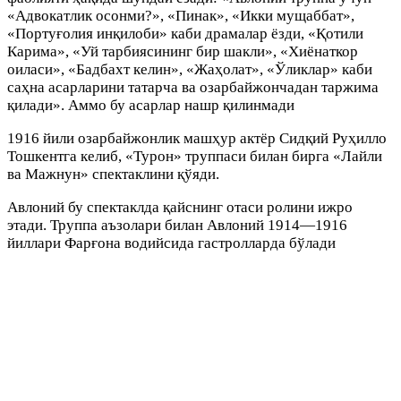
«Адвокатлик осонми?», «Пинак», «Икки мущаббат»,
«Портуғолия инқилоби» каби драмалар ёзди, «Қотили
Карима», «Уй тарбиясининг бир шакли», «Хиёнаткор
оиласи», «Бадбахт келин», «Жаҳолат», «Ўликлар» каби
саҳна асарларини татарча ва озарбайжончадан таржима
қилади». Аммо бу асарлар нашр қилинмади
1916 йили озарбайжонлик машҳур актёр Сидқий Руҳилло
Тошкентга келиб, «Турон» труппаси билан бирга «Лайли
ва Мажнун» спектаклини қўяди.
Авлоний бу спектаклда қайснинг отаси ролини ижро
этади. Труппа аъзолари билан Авлоний 1914—1916
йиллари Фарғона водийсида гастролларда бўлади