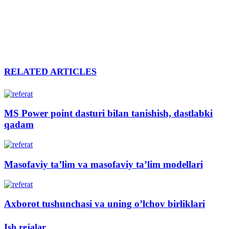
RELATED ARTICLES
MS Power point dasturi bilan tanishish, dastlabki
qadam
Masofaviy ta’lim va masofaviy ta’lim modellari
Axborot tushunchasi va uning o’lchov birliklari
Ish rejalar