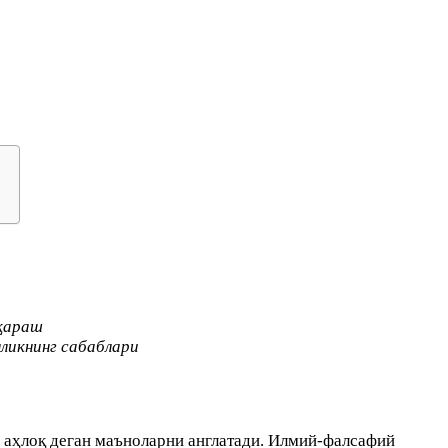
ёқараш
лликнинг сабаблари
, аҳлоқ деган маъноларни англатади. Илмий-фалсафий