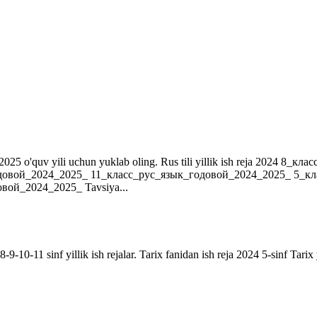
r. 2024-2025 o'quv yili uchun yuklab oling. Rus tili yillik ish reja 202
довой_2024_2025_ 11_класс_рус_язык_годовой_2024_2025_ 5_к
ой_2024_2025_ Tavsiya...
9-10-11 sinf yillik ish rejalar. Tarix fanidan ish reja 2024 5-sinf Tarix 