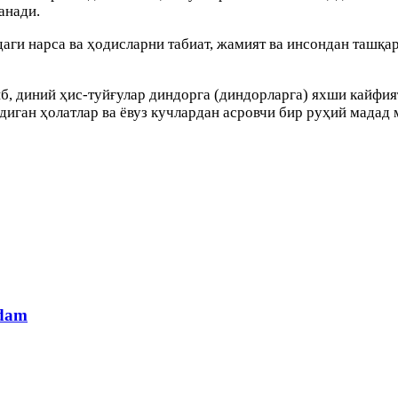
анади.
аги нарса ва ҳодисларни табиат, жамият ва инсондан ташқари
б, диний ҳис-туйғулар диндорга (диндорларга) яхши кайфия
радиган ҳолатлар ва ёвуз кучлардан асровчи бир руҳий мада
adam