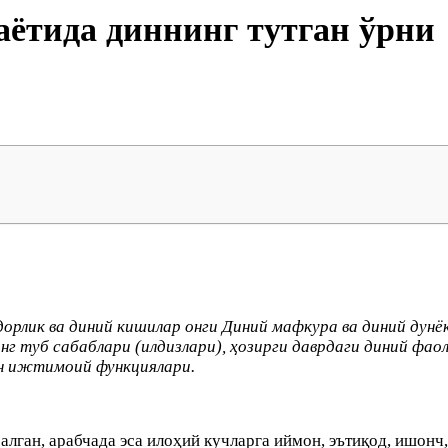
ётида диннинг тутган ўрни
рлик ва диний кишилар онги Диний мафкура ва диний дун
г туб сабаблари (илдизлари), ҳозирги даврдаги диний фао
н ижтимоий функциялари.
алган, арабчада эса илоҳий кучларга иймон, эътиқод, ишонч