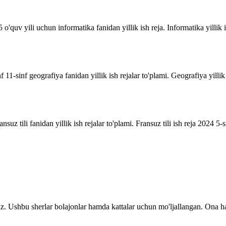
o'quv yili uchun informatika fanidan yillik ish reja. Informatika yillik i
inf 11-sinf geografiya fanidan yillik ish rejalar to'plami. Geografiya yill
suz tili fanidan yillik ish rejalar to'plami. Fransuz tili ish reja 2024 5-sin
z. Ushbu sherlar bolajonlar hamda kattalar uchun mo'ljallangan. Ona ha