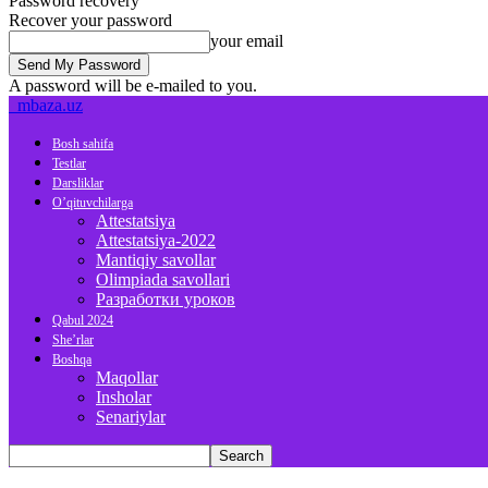
Password recovery
Recover your password
your email
A password will be e-mailed to you.
mbaza.uz
Bosh sahifa
Testlar
Darsliklar
O’qituvchilarga
Attestatsiya
Attestatsiya-2022
Mantiqiy savollar
Olimpiada savollari
Разработки уроков
Qabul 2024
She’rlar
Boshqa
Maqollar
Insholar
Senariylar