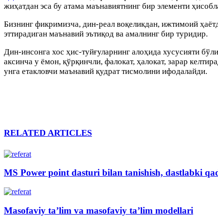
жиҳатдан эса бу атама маънавиятнинг бир элементи ҳисобл
Бизнинг фикримизча, дин-реал воқеликдан, ижтимоий ҳаётд
эттирадиган маънавий эътиқод ва амалнинг бир туридир.
Дин-инсонга хос ҳис-туйғуларнинг алоҳида хусусияти бўли
аксинча у ёмон, қўрқинчли, фалокат, ҳалокат, зарар келти
унга етакловчи маънавий қудрат тисмолини ифодалайди.
RELATED ARTICLES
MS Power point dasturi bilan tanishish, dastlabki q
Masofaviy ta’lim va masofaviy ta’lim modellari