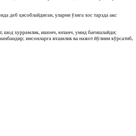
да деб ҳисоблайдиган, уларни ўзига хос тарзда акс
т, шод хуррамлик, ишонч, юпанч, умид бағишлайди;
д манбаидир; инсонларга яхшилик ва нажот йўлини кўрсатиб,