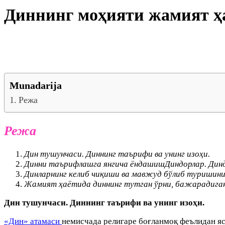
Диннинг моҳияти жамият ҳа
Munadarija
Режа
Режа
Дин тушунчаси. Диннинг таърифи ва унинг изоҳи.
Динни таърифлашга янгича ёндашишДиндорлар. Диндо
Динларнинг келиб чиқиши ва мавжуд бўлиб туришинин
Жамият ҳаётида диннинг тутган ўрни, бажарадига
Дин тушунчаси. Диннинг таърифи ва унинг изоҳи.
«Дин» атамаси
немисчада религаре боғланмоқ феълидан яс