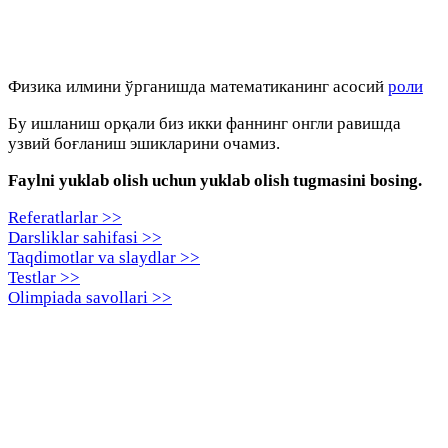
Физика илмини ўрганишда математиканинг асосий
роли
Бу ишланиш орқали биз икки фаннинг онгли равишда
узвий боғланиш эшикларини очамиз.
Faylni yuklab olish uchun yuklab olish tugmasini bosing.
Referatlarlar >>
Darsliklar sahifasi >>
Taqdimotlar va slaydlar >>
Testlar >>
Olimpiada savollari >>