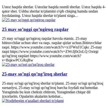
Ustoz haqida sherlar. Ustozlar haqida rasmli sherlar. Ustoz haqida 4-
qator sher. Ushbu sherlar to'plamini o'qib chiqing hamda undan
foydalaning. Ustoz haqida sherlar to'plami sizga...
25 may so’nggi qo’ngiroq raqslar
25 may so'nggi qo'ngiroq raqslar havola etamiz. 25-may
bitiruvchilar uchun sher va raqs. raqslar qizlar uchun.Bitiruvchilar
raqsi. https://www.youtube.com/watch?v=x1FWnJ1Cqkc 25-may
raqsi https://www.youtube.com/watch?v=ZWcIj0r2oLQ Oxirgi
qo'ng'iroq raqslari https://www.youtube.com/watch?
v=BqkwPCGRqBw
25-may so’ngi qo’ng’iroq sherlar
25-may so'ngi qo'ng'iroq sherlar to'plami. 25-may so'ngi qo'ng'iroq
ssenariysi, 25-may so'ngi qo'ng'iroq barcha foydali ma'lumotlar.
Yuragimda bu kun cheksiz ehtirom, Yuragimdan chiqar dil
izxorlarim. Opalarim akalarim ketishar...