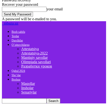
Password recovery
Recover your password
your email
A password will be e-mailed to you.
mbaza.uz
Bosh sahifa
Testlar
Darsliklar
O’qituvchilarga
Attestatsiya
Attestatsiya-2022
Mantiqiy savollar
Olimpiada savollari
Разработки уроков
Qabul 2024
She’rlar
Boshqa
Maqollar
Insholar
Senariylar