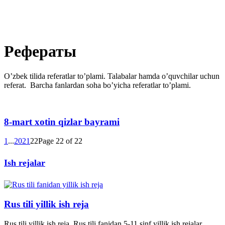
Рефераты
O’zbek tilida referatlar to’plami. Talabalar hamda o’quvchilar uchun
referat. Barcha fanlardan soha bo’yicha referatlar to’plami.
8-mart xotin qizlar bayrami
1
...
20
21
22
Page 22 of 22
Ish rejalar
Rus tili yillik ish reja
Rus tili yillik ish reja. Rus tili fanidan 5-11 sinf yillik ish rejalar.