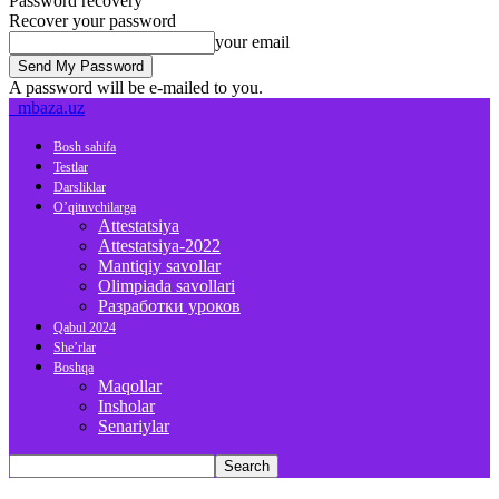
Password recovery
Recover your password
your email
A password will be e-mailed to you.
mbaza.uz
Bosh sahifa
Testlar
Darsliklar
O’qituvchilarga
Attestatsiya
Attestatsiya-2022
Mantiqiy savollar
Olimpiada savollari
Разработки уроков
Qabul 2024
She’rlar
Boshqa
Maqollar
Insholar
Senariylar