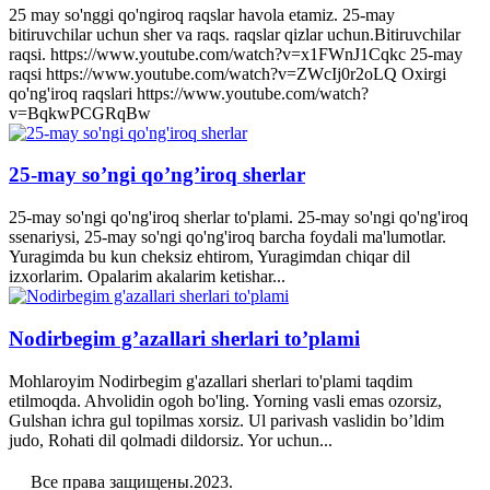
25 may so'nggi qo'ngiroq raqslar havola etamiz. 25-may
bitiruvchilar uchun sher va raqs. raqslar qizlar uchun.Bitiruvchilar
raqsi. https://www.youtube.com/watch?v=x1FWnJ1Cqkc 25-may
raqsi https://www.youtube.com/watch?v=ZWcIj0r2oLQ Oxirgi
qo'ng'iroq raqslari https://www.youtube.com/watch?
v=BqkwPCGRqBw
25-may so’ngi qo’ng’iroq sherlar
25-may so'ngi qo'ng'iroq sherlar to'plami. 25-may so'ngi qo'ng'iroq
ssenariysi, 25-may so'ngi qo'ng'iroq barcha foydali ma'lumotlar.
Yuragimda bu kun cheksiz ehtirom, Yuragimdan chiqar dil
izxorlarim. Opalarim akalarim ketishar...
Nodirbegim g’azallari sherlari to’plami
Mohlaroyim Nodirbegim g'azallari sherlari to'plami taqdim
etilmoqda. Ahvolidin ogoh bo'ling. Yorning vasli emas ozorsiz,
Gulshan ichra gul topilmas xorsiz. Ul parivash vaslidin bo’ldim
judo, Rohati dil qolmadi dildorsiz. Yor uchun...
Все права защищены.2023.