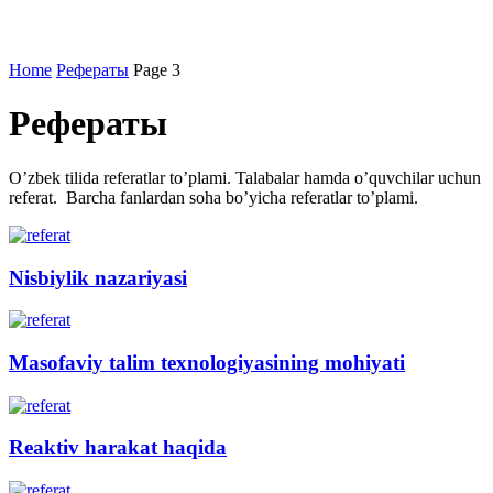
Home
Рефераты
Page 3
Рефераты
O’zbek tilida referatlar to’plami. Talabalar hamda o’quvchilar uchun
referat. Barcha fanlardan soha bo’yicha referatlar to’plami.
Nisbiylik nаzаriyasi
Masofaviy talim texnologiyasining mohiyati
Reaktiv harakat haqida