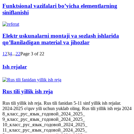
Funktsional vazifalari bo’yicha elementlarning
siniflanishi
Elektr uskunalarni montaji va sozlash ishlarida
qo’llaniladigan material va jihozlar
1
2
3
4
...
22
Page 3 of 22
Ish rejalar
Rus tili yillik ish reja
Rus tili yillik ish reja. Rus tili fanidan 5-11 sinf yillik ish rejalar.
2024-2025 o'quv yili uchun yuklab oling. Rus tili yillik ish reja 2024
8_класс_рус_язык_годовой_2024_2025_
9_класс_рус_язык_годовой_2024_2025_
10_класс_рус_язык_годовой_2024_2025_
11_класс_рус_язык_годовой_2024_2025_