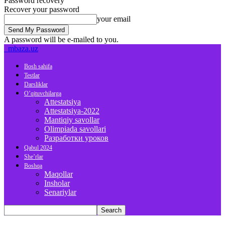
Password recovery
Recover your password
your email
A password will be e-mailed to you.
mbaza.uz
Bosh sahifa
Testlar
Darsliklar
O’qituvchilarga
Attestatsiya
Attestatsiya-2022
Mantiqiy savollar
Olimpiada savollari
Разработки уроков
Qabul 2024
She’rlar
Boshqa
Maqollar
Insholar
Senariylar