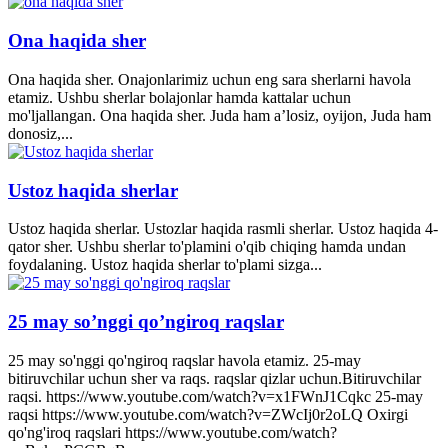
Ona haqida sher
Ona haqida sher. Onajonlarimiz uchun eng sara sherlarni havola
etamiz. Ushbu sherlar bolajonlar hamda kattalar uchun
mo'ljallangan. Ona haqida sher. Juda ham a’losiz, oyijon, Juda ham
donosiz,...
Ustoz haqida sherlar
Ustoz haqida sherlar. Ustozlar haqida rasmli sherlar. Ustoz haqida 4-
qator sher. Ushbu sherlar to'plamini o'qib chiqing hamda undan
foydalaning. Ustoz haqida sherlar to'plami sizga...
25 may so’nggi qo’ngiroq raqslar
25 may so'nggi qo'ngiroq raqslar havola etamiz. 25-may
bitiruvchilar uchun sher va raqs. raqslar qizlar uchun.Bitiruvchilar
raqsi. https://www.youtube.com/watch?v=x1FWnJ1Cqkc 25-may
raqsi https://www.youtube.com/watch?v=ZWcIj0r2oLQ Oxirgi
qo'ng'iroq raqslari https://www.youtube.com/watch?