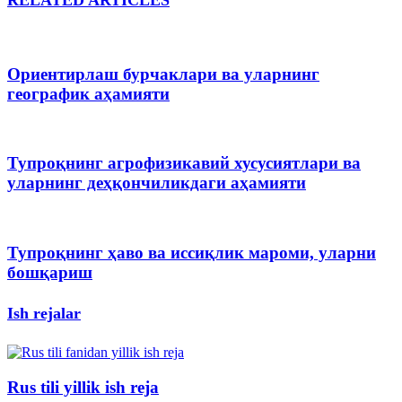
RELATED ARTICLES
Ориентирлаш бурчаклари ва уларнинг
географик аҳамияти
Тупроқнинг агрофизикавий хусусиятлари ва
уларнинг деҳқончиликдаги аҳамияти
Тупроқнинг ҳаво ва иссиқлик мароми, уларни
бошқариш
Ish rejalar
Rus tili yillik ish reja