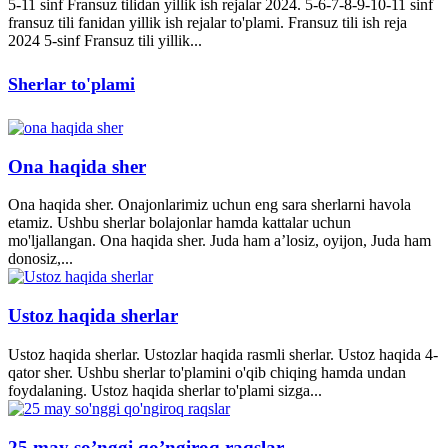
5-11 sinf Fransuz tilidan yillik ish rejalar 2024. 5-6-7-8-9-10-11 sinf
fransuz tili fanidan yillik ish rejalar to'plami. Fransuz tili ish reja
2024 5-sinf Fransuz tili yillik...
Sherlar to'plami
Ona haqida sher
Ona haqida sher. Onajonlarimiz uchun eng sara sherlarni havola
etamiz. Ushbu sherlar bolajonlar hamda kattalar uchun
mo'ljallangan. Ona haqida sher. Juda ham a’losiz, oyijon, Juda ham
donosiz,...
Ustoz haqida sherlar
Ustoz haqida sherlar. Ustozlar haqida rasmli sherlar. Ustoz haqida 4-
qator sher. Ushbu sherlar to'plamini o'qib chiqing hamda undan
foydalaning. Ustoz haqida sherlar to'plami sizga...
25 may so’nggi qo’ngiroq raqslar