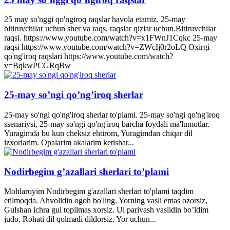
25 may so'nggi qo'ngiroq raqslar havola etamiz. 25-may
bitiruvchilar uchun sher va raqs. raqslar qizlar uchun.Bitiruvchilar
raqsi. https://www.youtube.com/watch?v=x1FWnJ1Cqkc 25-may
raqsi https://www.youtube.com/watch?v=ZWcIj0r2oLQ Oxirgi
qo'ng'iroq raqslari https://www.youtube.com/watch?
v=BqkwPCGRqBw
25-may so’ngi qo’ng’iroq sherlar
25-may so'ngi qo'ng'iroq sherlar to'plami. 25-may so'ngi qo'ng'iroq
ssenariysi, 25-may so'ngi qo'ng'iroq barcha foydali ma'lumotlar.
Yuragimda bu kun cheksiz ehtirom, Yuragimdan chiqar dil
izxorlarim. Opalarim akalarim ketishar...
Nodirbegim g’azallari sherlari to’plami
Mohlaroyim Nodirbegim g'azallari sherlari to'plami taqdim
etilmoqda. Ahvolidin ogoh bo'ling. Yorning vasli emas ozorsiz,
Gulshan ichra gul topilmas xorsiz. Ul parivash vaslidin bo’ldim
judo, Rohati dil qolmadi dildorsiz. Yor uchun...