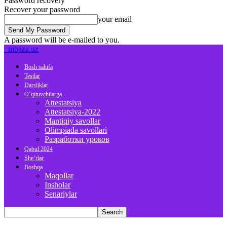
Password recovery
Recover your password
your email
A password will be e-mailed to you.
mbaza.uz
Bosh sahifa
Testlar
Darsliklar
O’qituvchilarga
Attestatsiya
Attestatsiya-2022
Mantiqiy savollar
Olimpiada savollari
Разработки уроков
Qabul 2024
She’rlar
Boshqa
Maqollar
Insholar
Senariylar