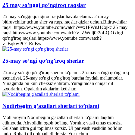
25 may so’nggi qo’ngiroq raqslar
25 may so'nggi qo'ngiroq raqslar havola etamiz. 25-may
bitiruvchilar uchun sher va raqs. raqslar qizlar uchun.Bitiruvchilar
raqsi. https://www.youtube.com/watch?v=x1FWnJ1Cqkc 25-may
raqsi https://www.youtube.com/watch?v=ZWcIj0r2oLQ Oxirgi
qo'ng'iroq raqslari https://www.youtube.com/watch?
v=BqkwPCGRqBw
25-may so’ngi qo’ng’iroq sherlar
25-may so'ngi qo'ng'iroq sherlar to'plami. 25-may so'ngi qo'ng'iroq
ssenariysi, 25-may so'ngi qo'ng'iroq barcha foydali ma'lumotlar.
Yuragimda bu kun cheksiz ehtirom, Yuragimdan chiqar dil
izxorlarim. Opalarim akalarim ketishar...
Nodirbegim g’azallari sherlari to’plami
Mohlaroyim Nodirbegim g'azallari sherlari to'plami taqdim
etilmoqda. Ahvolidin ogoh bo'ling. Yorning vasli emas ozorsiz,
Gulshan ichra gul topilmas xorsiz. Ul parivash vaslidin bo’ldim
judo, Rohati dil qolmadi dildorsiz. Yor uchun...