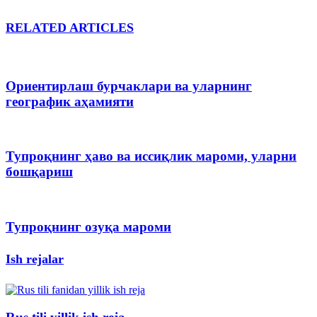
RELATED ARTICLES
Ориентирлаш бурчаклари ва уларнинг
географик аҳамияти
Тупроқнинг ҳаво ва иссиқлик мароми, уларни
бошқариш
Тупроқнинг озуқа мароми
Ish rejalar