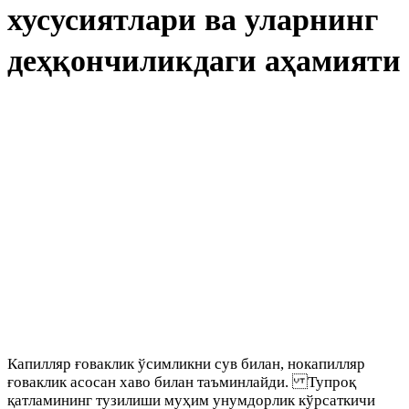
хусусиятлари ва уларнинг
деҳқончиликдаги аҳамияти
Капилляр ғоваклик ўсимликни сув билан, нокапилляр
ғоваклик асосан хаво билан таъминлайди. Тупроқ
қатламининг тузилиши муҳим унумдорлик кўрсаткичи