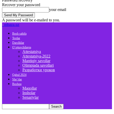
Password recovery
Recover your password
your email
A password will be e-mailed to you.
mbaza.uz
Bosh sahifa
Testlar
Darsliklar
O’qituvchilarga
Attestatsiya
Attestatsiya-2022
Mantiqiy savollar
Olimpiada savollari
Разработки уроков
Qabul 2024
She’rlar
Boshqa
Maqollar
Insholar
Senariylar