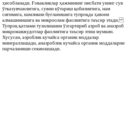
ҳисобланади. Ғовакликлар ҳажмининг нисбати унинг сув
ўтказувчанлигига, сувни кўтариш қобилиятига, нам
сиғимига, намликни буғланишига тупроқда ҳавони
алмашинишига ва микроолам фаолиятига таъсир этади.
Тупроқ қатлами тузилишини ўзгартириб аэроб ва анаэроб
микромавжудотлар фаолиятига таъсир этиш мумкин.
Хусусан, аэроблик кучайса органик моддалар
минераллашади, анаэроблик кучайса органик моддаларни
парчаланиши секинлашади.