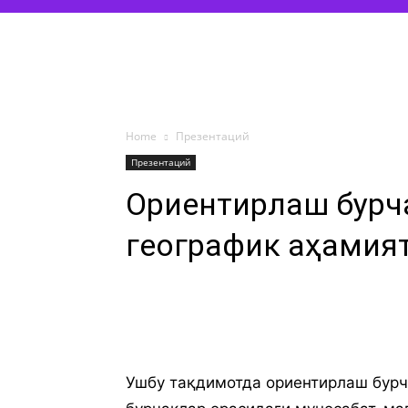
Home
Презентаций
Презентаций
Ориентирлаш бурч
географик аҳамия
Ушбу тақдимотда ориентирлаш бурча