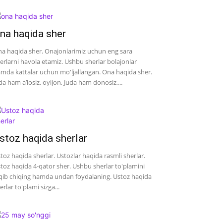
na haqida sher
a haqida sher. Onajonlarimiz uchun eng sara
erlarni havola etamiz. Ushbu sherlar bolajonlar
mda kattalar uchun mo'ljallangan. Ona haqida sher.
da ham a’losiz, oyijon, Juda ham donosiz,...
stoz haqida sherlar
toz haqida sherlar. Ustozlar haqida rasmli sherlar.
toz haqida 4-qator sher. Ushbu sherlar to'plamini
qib chiqing hamda undan foydalaning. Ustoz haqida
erlar to'plami sizga...