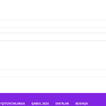
O’QITUVCHILARGA
QABUL 2024
SHE’RLAR
BOSHQA