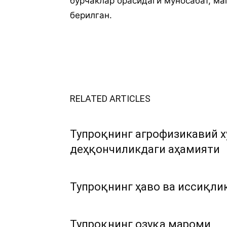
бурчаклар орасидаги муносабат, ма
берилган.
RELATED ARTICLES
Тупроқнинг агрофизикавий х
деҳқончиликдаги аҳамияти
Тупроқнинг ҳаво ва иссиқли
Тупроқнинг озуқа мароми