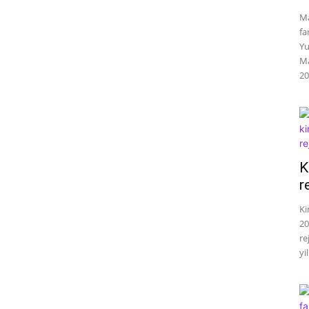
Ma
fa
Yu
Ma
20
K
r
Ki
20
re
yil