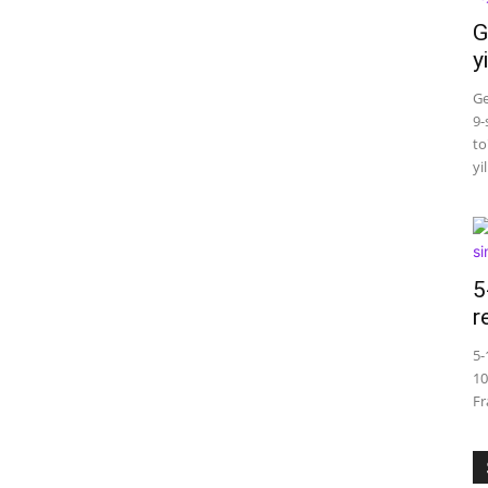
G
y
Ge
9-
to
yi
5
r
5-
10
Fr