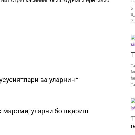
гнит стрелкасининг оғиш бурчаги ёритилиб
11
5_
6_
7_
T
Ta
fa
fa
усусиятлари ва уларнинг
Tar
к мароми, уларни бошқариш
T
r