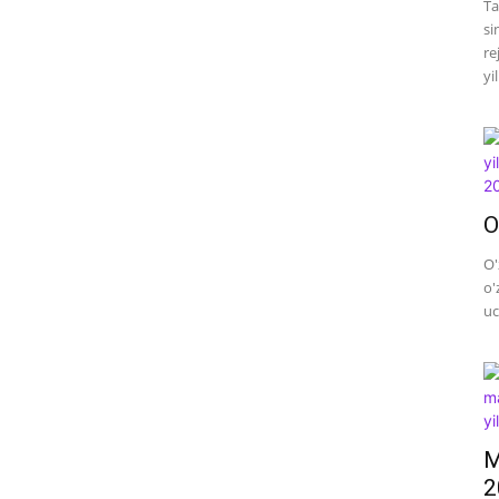
Ta
si
re
yi
O
O'
o'
uc
M
2