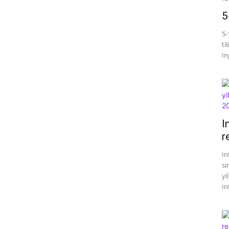
5
5-
ti
Ing
I
r
In
si
yi
In