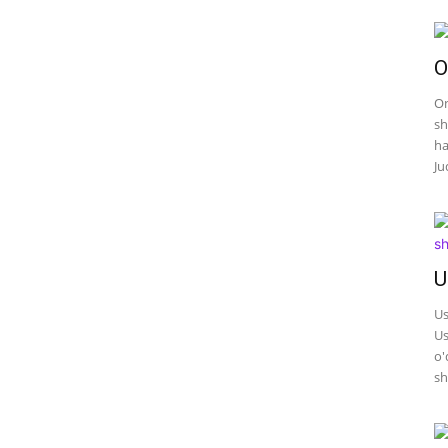
O
On
sh
ha
Ju
U
Us
Us
o'
sh