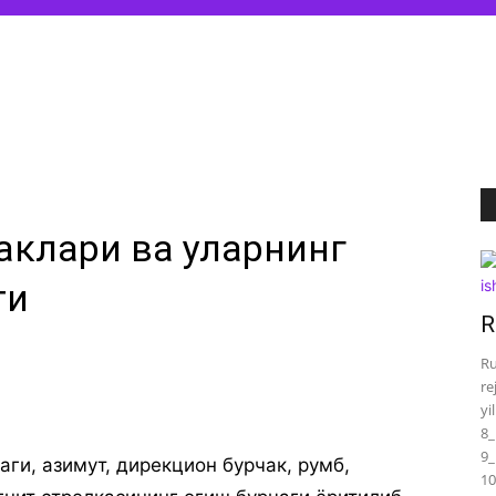
аклари ва уларнинг
ти
R
Ru
re
yi
8_
9_
ги, азимут, дирекцион бурчак, румб,
10