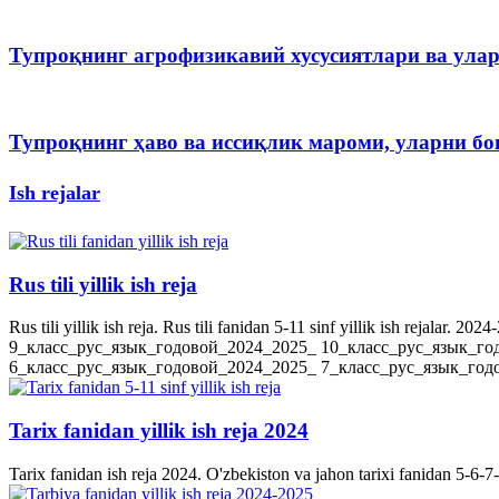
Тупроқнинг агрофизикавий хусусиятлари ва ула
Тупроқнинг ҳаво ва иссиқлик мароми, уларни 
Ish rejalar
Rus tili yillik ish reja
Rus tili yillik ish reja. Rus tili fanidan 5-11 sinf yillik ish rejala
9_класс_рус_язык_годовой_2024_2025_ 10_класс_рус_язык_го
6_класс_рус_язык_годовой_2024_2025_ 7_класс_рус_язык_годов
Tarix fanidan yillik ish reja 2024
Tarix fanidan ish reja 2024. O'zbekiston va jahon tarixi fanidan 5-6-7-8-