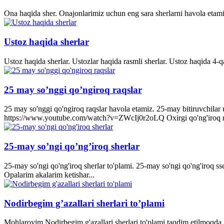
Ona haqida sher. Onajonlarimiz uchun eng sara sherlarni havola etami
Ustoz haqida sherlar
Ustoz haqida sherlar. Ustozlar haqida rasmli sherlar. Ustoz haqida 4-q
25 may so’nggi qo’ngiroq raqslar
25 may so'nggi qo'ngiroq raqslar havola etamiz. 25-may bitiruvchila
https://www.youtube.com/watch?v=ZWcIj0r2oLQ Oxirgi qo'ng'iro
25-may so’ngi qo’ng’iroq sherlar
25-may so'ngi qo'ng'iroq sherlar to'plami. 25-may so'ngi qo'ng'iroq s
Opalarim akalarim ketishar...
Nodirbegim g’azallari sherlari to’plami
Mohlaroyim Nodirbegim g'azallari sherlari to'plami taqdim etilmoqda. 