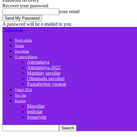
Password recovery
Recover your password
your email
A password will be e-mailed to you.
mbaza.uz
Bosh sahifa
Testlar
Darsliklar
O’qituvchilarga
Attestatsiya
Attestatsiya-2022
Mantiqiy savollar
Olimpiada savollari
Разработки уроков
Qabul 2024
She’rlar
Boshqa
Maqollar
Insholar
Senariylar