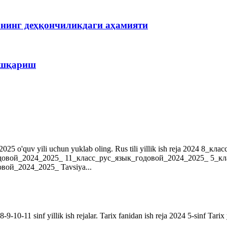
рнинг деҳқончиликдаги аҳамияти
бошқариш
r. 2024-2025 o'quv yili uchun yuklab oling. Rus tili yillik ish reja 202
довой_2024_2025_ 11_класс_рус_язык_годовой_2024_2025_ 5_к
ой_2024_2025_ Tavsiya...
9-10-11 sinf yillik ish rejalar. Tarix fanidan ish reja 2024 5-sinf Tarix 