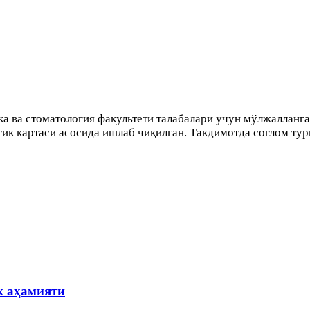
а ва стоматология факультети талабалари учун мўлжалланга
ик картаси асосида ишлаб чиқилган. Такдимотда соглом тур
к аҳамияти