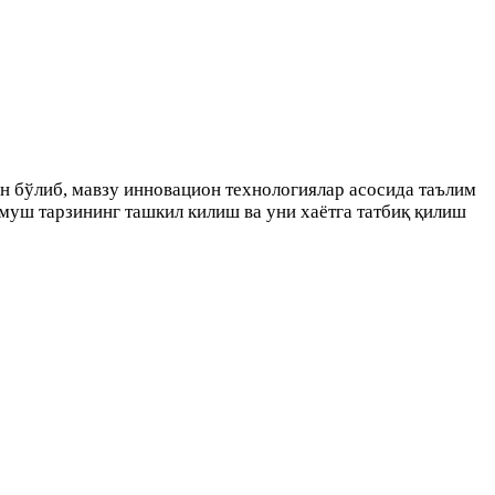
н бўлиб, мавзу инновацион технологиялар асосида таълим
муш тарзининг ташкил килиш ва уни хаётга татбиқ қилиш