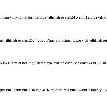
anidan yillik ish rejalar. Tarbiya yillik ish reja 2024 5-sinf Tarbiya yill
an yillik ish rejalar. 2024-2025 o'quv yili uchun. O'zbek tili yillik ish rej
10-11 sinflar uchun yillik ish reja. Yuklab olish. Matematika yillik is
uv yili uchun yillik ish rejalar. Kimyo ish reja yillik 7-sinf Kimyo yill