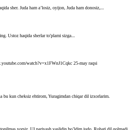
qida sher. Juda ham a’losiz, oyijon, Juda ham donosiz,...
ng. Ustoz haqida sherlar to'plami sizga...
s://www.youtube.com/watch?v=x1FWnJ1Cqkc 25-may raqsi
da bu kun cheksiz ehtirom, Yuragimdan chiqar dil izxorlarim.
topilmas xorsiz. Ul parivash vaslidin bo’ldim judo, Rohati dil qolmadi