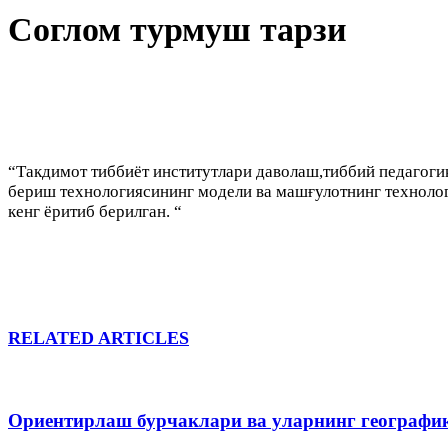
Соглом турмуш тарзи
“Такдимот тиббиёт институтлари даволаш,тиббий педагогик
бериш технологиясининг модели ва машғулотнинг технолог
кенг ёритиб берилган. “
RELATED ARTICLES
Ориентирлаш бурчаклари ва уларнинг географи