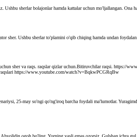
z. Ushbu sherlar bolajonlar hamda kattalar uchun mo'ljallangan. Ona ha
ator sher. Ushbu sherlar to'plamini o'qib chiqing hamda undan foydalani
r uchun sher va raqs. raqslar qizlar uchun.Bitiruvchilar raqsi. http
q raqslari https://www.youtube.com/watch?v=BqkwPCGRqBw
senariysi, 25-may so'ngi qo'ng'iroq barcha foydali ma'lumotlar. Yuragim
Ahvolidin ogoh bo'ling. Yorning vasli emas ozorsiz, Gulshan ichra gul 