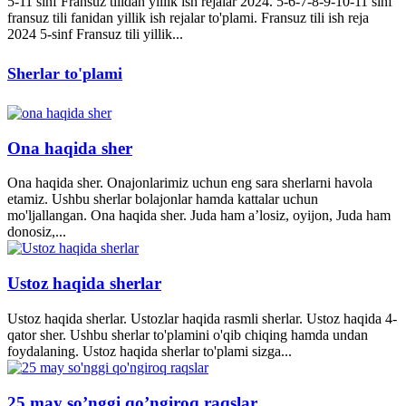
5-11 sinf Fransuz tilidan yillik ish rejalar 2024. 5-6-7-8-9-10-11 sinf
fransuz tili fanidan yillik ish rejalar to'plami. Fransuz tili ish reja
2024 5-sinf Fransuz tili yillik...
Sherlar to'plami
Ona haqida sher
Ona haqida sher. Onajonlarimiz uchun eng sara sherlarni havola
etamiz. Ushbu sherlar bolajonlar hamda kattalar uchun
mo'ljallangan. Ona haqida sher. Juda ham a’losiz, oyijon, Juda ham
donosiz,...
Ustoz haqida sherlar
Ustoz haqida sherlar. Ustozlar haqida rasmli sherlar. Ustoz haqida 4-
qator sher. Ushbu sherlar to'plamini o'qib chiqing hamda undan
foydalaning. Ustoz haqida sherlar to'plami sizga...
25 may so’nggi qo’ngiroq raqslar