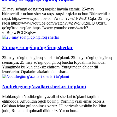
25 may so'nggi qo'ngiroq raqslar havola etamiz. 25-may
bitiruvchilar uchun sher va raqs. raqslar qizlar uchun.Bitiruvchilar
raqsi. https://www.youtube.com/watch?v=x1FWnJ1Cqkc 25-may
raqsi https://www.youtube.com/watch?v=ZWcIj0r2oLQ Oxirgi
qo'ng'iroq raqslari https://www.youtube.com/watch?
v=BqkwPCGRqBw
25-may so’ngi qo’ng’iroq sherlar
25-may so'ngi qo'ng'iroq sherlar to'plami. 25-may so'ngi qo'ng'iroq
ssenariysi, 25-may so'ngi qo'ng'iroq barcha foydali ma'lumotlar.
Yuragimda bu kun cheksiz ehtirom, Yuragimdan chiqar dil
izxorlarim. Opalarim akalarim ketishar...
Nodirbegim g’azallari sherlari to’plami
Mohlaroyim Nodirbegim g'azallari sherlari to'plami taqdim
etilmoqda. Ahvolidin ogoh bo'ling. Yorning vasli emas ozorsiz,
Gulshan ichra gul topilmas xorsiz. Ul parivash vaslidin bo’ldim
judo, Rohati dil qolmadi dildorsiz. Yor uchun...