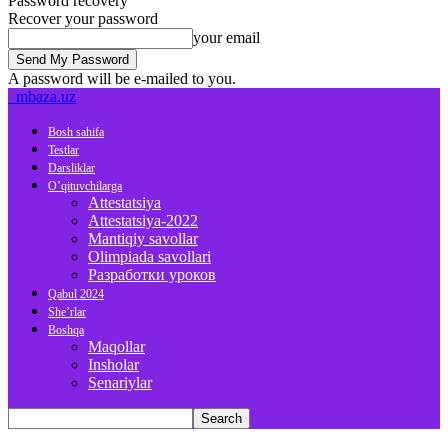
Password recovery
Recover your password
your email
A password will be e-mailed to you.
mbaza.uz
Bosh sahifa
Testlar
Darsliklar
O’qituvchilarga
Attestatsiya
Attestatsiya-2022
Mantiqiy savollar
Olimpiada savollari
Разработки уроков
Qabul 2024
She’rlar
Boshqa
Maqollar
Insholar
Senariylar