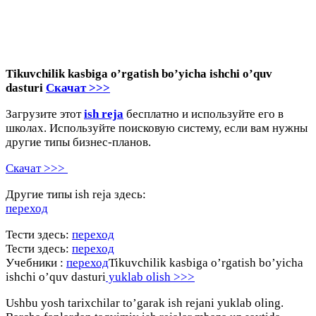
Tikuvchilik kasbiga o’rgatish bo’yicha ishchi o’quv
dasturi
Скачат >>>
Загрузите этот
ish reja
бесплатно и используйте его в
школах. Используйте поисковую систему, если вам нужны
другие типы бизнес-планов.
Скачат >>>
Другие типы ish reja здесь:
переход
Тести здесь:
переход
Тести здесь:
переход
Учебники :
переход
Tikuvchilik kasbiga o’rgatish bo’yicha
ishchi o’quv dasturi
yuklab olish >>>
Ushbu yosh tarixchilar to’garak ish rejani yuklab oling.