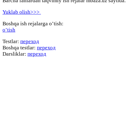
Barcha fanlardan taqvimiy ish rejalar mbaza.uz saytida.
Yuklab olish>>>
Boshqa ish rejalarga o’tish:
o’tish
Testlar:
переход
Boshqa testlar:
переход
Darsliklar:
переход