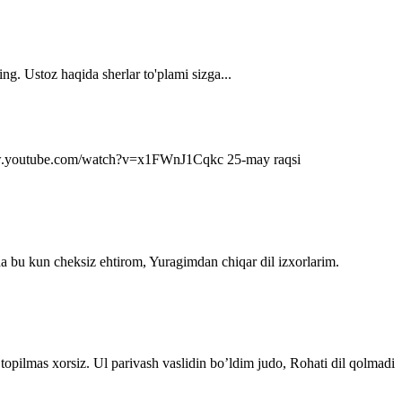
ng. Ustoz haqida sherlar to'plami sizga...
s://www.youtube.com/watch?v=x1FWnJ1Cqkc 25-may raqsi
da bu kun cheksiz ehtirom, Yuragimdan chiqar dil izxorlarim.
topilmas xorsiz. Ul parivash vaslidin bo’ldim judo, Rohati dil qolmadi