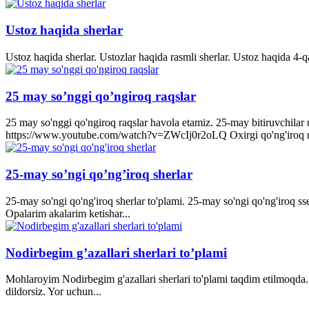
Ustoz haqida sherlar
Ustoz haqida sherlar. Ustozlar haqida rasmli sherlar. Ustoz haqida 4-q
25 may so’nggi qo’ngiroq raqslar
25 may so'nggi qo'ngiroq raqslar havola etamiz. 25-may bitiruvchila
https://www.youtube.com/watch?v=ZWcIj0r2oLQ Oxirgi qo'ng'iro
25-may so’ngi qo’ng’iroq sherlar
25-may so'ngi qo'ng'iroq sherlar to'plami. 25-may so'ngi qo'ng'iroq s
Opalarim akalarim ketishar...
Nodirbegim g’azallari sherlari to’plami
Mohlaroyim Nodirbegim g'azallari sherlari to'plami taqdim etilmoqda. 
dildorsiz. Yor uchun...