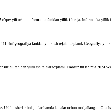
o'quv yili uchun informatika fanidan yillik ish reja. Informatika yillik i
inf 11-sinf geografiya fanidan yillik ish rejalar to'plami. Geografiya yill
suz tili fanidan yillik ish rejalar to'plami. Fransuz tili ish reja 2024 5-sin
z. Ushbu sherlar bolajonlar hamda kattalar uchun mo'ljallangan. Ona ha