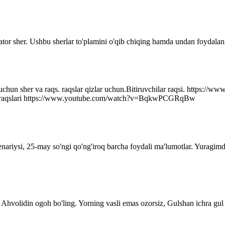
ator sher. Ushbu sherlar to'plamini o'qib chiqing hamda undan foydalani
r uchun sher va raqs. raqslar qizlar uchun.Bitiruvchilar raqsi. http
q raqslari https://www.youtube.com/watch?v=BqkwPCGRqBw
senariysi, 25-may so'ngi qo'ng'iroq barcha foydali ma'lumotlar. Yuragim
Ahvolidin ogoh bo'ling. Yorning vasli emas ozorsiz, Gulshan ichra gul 