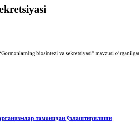
ekretsiyasi
 “Gormonlarning biosintezi va sekretsiyasi” mavzusi o’rganilga
оорганизмлар томонидан ўзлаштирилиши