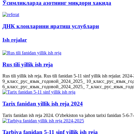
Ўсимликларда азотнинг миқдори хакида
ДНК клонларини яратиш услублари
Ish rejalar
Rus tili yillik ish reja
Rus tili yillik ish reja. Rus tili fanidan 5-11 sinf yillik ish rejala
9_класс_рус_язык_годовой_2024_2025_ 10_класс_рус_язык_го
6_класс_рус_язык_годовой_2024_2025_ 7_класс_рус_язык_годов
Tarix fanidan yillik ish reja 2024
Tarix fanidan ish reja 2024. O'zbekiston va jahon tarixi fanidan 5-6-7-8-
Tarbiya fanidan 5-11 sinf yillik ish reja