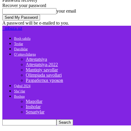
Password recovery
Recover your password
your email
A password will be e-mailed to you.
mbaza.uz
Bosh sahifa
Testlar
Darsliklar
O’qituvchilarga
Attestatsiya
Attestatsiya-2022
Mantiqiy savollar
Olimpiada savollari
Разработки уроков
Qabul 2024
She’rlar
Boshqa
Maqollar
Insholar
Senariylar