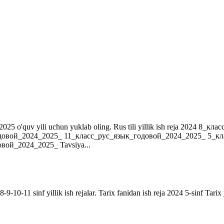
r. 2024-2025 o'quv yili uchun yuklab oling. Rus tili yillik ish reja 202
довой_2024_2025_ 11_класс_рус_язык_годовой_2024_2025_ 5_к
ой_2024_2025_ Tavsiya...
9-10-11 sinf yillik ish rejalar. Tarix fanidan ish reja 2024 5-sinf Tarix 