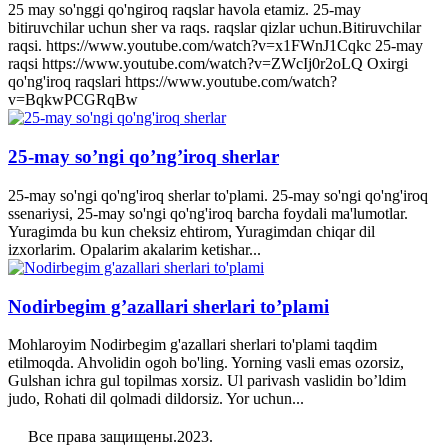
25 may so'nggi qo'ngiroq raqslar havola etamiz. 25-may
bitiruvchilar uchun sher va raqs. raqslar qizlar uchun.Bitiruvchilar
raqsi. https://www.youtube.com/watch?v=x1FWnJ1Cqkc 25-may
raqsi https://www.youtube.com/watch?v=ZWcIj0r2oLQ Oxirgi
qo'ng'iroq raqslari https://www.youtube.com/watch?
v=BqkwPCGRqBw
25-may so’ngi qo’ng’iroq sherlar
25-may so'ngi qo'ng'iroq sherlar to'plami. 25-may so'ngi qo'ng'iroq
ssenariysi, 25-may so'ngi qo'ng'iroq barcha foydali ma'lumotlar.
Yuragimda bu kun cheksiz ehtirom, Yuragimdan chiqar dil
izxorlarim. Opalarim akalarim ketishar...
Nodirbegim g’azallari sherlari to’plami
Mohlaroyim Nodirbegim g'azallari sherlari to'plami taqdim
etilmoqda. Ahvolidin ogoh bo'ling. Yorning vasli emas ozorsiz,
Gulshan ichra gul topilmas xorsiz. Ul parivash vaslidin bo’ldim
judo, Rohati dil qolmadi dildorsiz. Yor uchun...
Все права защищены.2023.