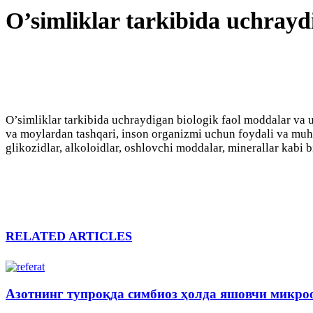
O’simliklar tarkibida uchrayd
O’simliklar tarkibida uchraydigan biologik faol moddalar va u
va moylardan tashqari, inson organizmi uchun foydali va muhim 
glikozidlar, alkoloidlar, oshlovchi moddalar, minerallar kabi
RELATED ARTICLES
Азотнинг тупроқда симбиоз ҳолда яшовчи микр