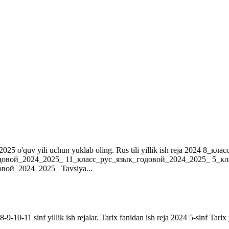
r. 2024-2025 o'quv yili uchun yuklab oling. Rus tili yillik ish reja 202
довой_2024_2025_ 11_класс_рус_язык_годовой_2024_2025_ 5_к
ой_2024_2025_ Tavsiya...
9-10-11 sinf yillik ish rejalar. Tarix fanidan ish reja 2024 5-sinf Tarix 