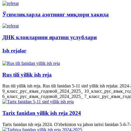
Ўсимликларда азотнинг миқдори хакида
ДНК клонларини яратиш услублари
Ish rejalar
Rus tili yillik ish reja
Rus tili yillik ish reja. Rus tili fanidan 5-11 sinf yillik ish rejala
9_класс_рус_язык_годовой_2024_2025_ 10_класс_рус_язык_го
6_класс_рус_язык_годовой_2024_2025_ 7_класс_рус_язык_годов
Tarix fanidan yillik ish reja 2024
Tarix fanidan ish reja 2024. O'zbekiston va jahon tarixi fanidan 5-6-7-8-