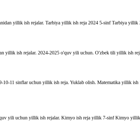
anidan yillik ish rejalar. Tarbiya yillik ish reja 2024 5-sinf Tarbiya yill
an yillik ish rejalar. 2024-2025 o'quv yili uchun. O'zbek tili yillik ish rej
10-11 sinflar uchun yillik ish reja. Yuklab olish. Matematika yillik is
uv yili uchun yillik ish rejalar. Kimyo ish reja yillik 7-sinf Kimyo yill