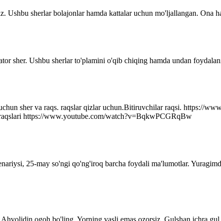
z. Ushbu sherlar bolajonlar hamda kattalar uchun mo'ljallangan. Ona ha
ator sher. Ushbu sherlar to'plamini o'qib chiqing hamda undan foydalani
r uchun sher va raqs. raqslar qizlar uchun.Bitiruvchilar raqsi. http
q raqslari https://www.youtube.com/watch?v=BqkwPCGRqBw
senariysi, 25-may so'ngi qo'ng'iroq barcha foydali ma'lumotlar. Yuragim
Ahvolidin ogoh bo'ling. Yorning vasli emas ozorsiz, Gulshan ichra gul 