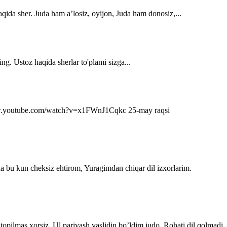
qida sher. Juda ham a’losiz, oyijon, Juda ham donosiz,...
ng. Ustoz haqida sherlar to'plami sizga...
s://www.youtube.com/watch?v=x1FWnJ1Cqkc 25-may raqsi
da bu kun cheksiz ehtirom, Yuragimdan chiqar dil izxorlarim.
topilmas xorsiz. Ul parivash vaslidin bo’ldim judo, Rohati dil qolmadi