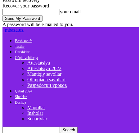
Password recovery
Recover your password
your email
A password will be e-mailed to you.
mbaza.uz
Bosh sahifa
Testlar
Darsliklar
O’qituvchilarga
Attestatsiya
Attestatsiya-2022
Mantiqiy savollar
Olimpiada savollari
Разработки уроков
Qabul 2024
She’rlar
Boshqa
Maqollar
Insholar
Senariylar