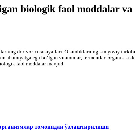
igan biologik faol moddalar va 
larning dorivor xususiyatlari. O’simliklarning kimyoviy tarkibi
ahamiyatga ega bo’lgan vitaminlar, fermentlar, organik kislotala
 biologik faol moddalar mavjud.
оорганизмлар томонидан ўзлаштирилиши