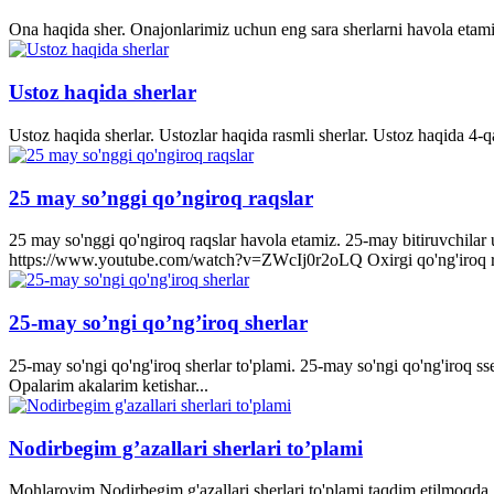
Ona haqida sher. Onajonlarimiz uchun eng sara sherlarni havola etami
Ustoz haqida sherlar
Ustoz haqida sherlar. Ustozlar haqida rasmli sherlar. Ustoz haqida 4-q
25 may so’nggi qo’ngiroq raqslar
25 may so'nggi qo'ngiroq raqslar havola etamiz. 25-may bitiruvchila
https://www.youtube.com/watch?v=ZWcIj0r2oLQ Oxirgi qo'ng'iro
25-may so’ngi qo’ng’iroq sherlar
25-may so'ngi qo'ng'iroq sherlar to'plami. 25-may so'ngi qo'ng'iroq s
Opalarim akalarim ketishar...
Nodirbegim g’azallari sherlari to’plami
Mohlaroyim Nodirbegim g'azallari sherlari to'plami taqdim etilmoqda. 