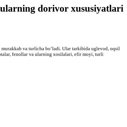
ularning dorivor xususiyatlari
 murakkab va turlicha bo’ladi. Ular tarkibida uglevod, oqsil
r, fenollar va ularning xosilalari, efir moyi, turli