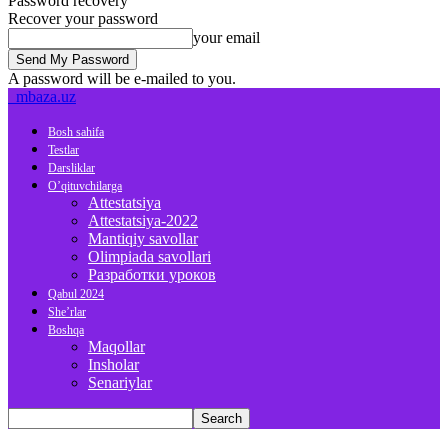
Password recovery
Recover your password
your email
A password will be e-mailed to you.
mbaza.uz
Bosh sahifa
Testlar
Darsliklar
O’qituvchilarga
Attestatsiya
Attestatsiya-2022
Mantiqiy savollar
Olimpiada savollari
Разработки уроков
Qabul 2024
She’rlar
Boshqa
Maqollar
Insholar
Senariylar