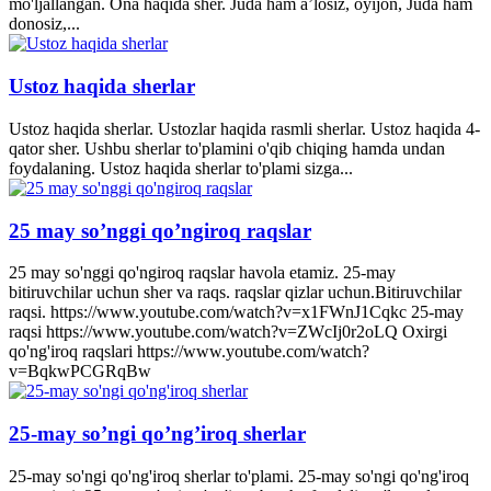
mo'ljallangan. Ona haqida sher. Juda ham a’losiz, oyijon, Juda ham
donosiz,...
Ustoz haqida sherlar
Ustoz haqida sherlar. Ustozlar haqida rasmli sherlar. Ustoz haqida 4-
qator sher. Ushbu sherlar to'plamini o'qib chiqing hamda undan
foydalaning. Ustoz haqida sherlar to'plami sizga...
25 may so’nggi qo’ngiroq raqslar
25 may so'nggi qo'ngiroq raqslar havola etamiz. 25-may
bitiruvchilar uchun sher va raqs. raqslar qizlar uchun.Bitiruvchilar
raqsi. https://www.youtube.com/watch?v=x1FWnJ1Cqkc 25-may
raqsi https://www.youtube.com/watch?v=ZWcIj0r2oLQ Oxirgi
qo'ng'iroq raqslari https://www.youtube.com/watch?
v=BqkwPCGRqBw
25-may so’ngi qo’ng’iroq sherlar
25-may so'ngi qo'ng'iroq sherlar to'plami. 25-may so'ngi qo'ng'iroq