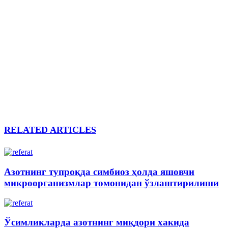
RELATED ARTICLES
Азотнинг тупроқда симбиоз ҳолда яшовчи
микроорганизмлар томонидан ўзлаштирилиши
Ўсимликларда азотнинг миқдори хакида