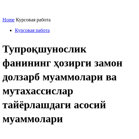
Home
Курсовая работа
Курсовая работа
Тупроқшунослик
фанининг ҳозирги замон
долзарб муаммолари ва
мутахассислар
тайёрлашдаги асосий
муаммолари