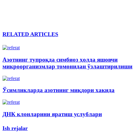
RELATED ARTICLES
Азотнинг тупроқда симбиоз ҳолда яшовчи
микроорганизмлар томонидан ўзлаштирилиши
Ўсимликларда азотнинг миқдори хакида
ДНК клонларини яратиш услублари
Ish rejalar