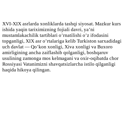
XVI-XIX asrlarda xonliklarda tashqi siyosat. Mazkur kurs
ishida yaqin tariximizning fojiali davri, ya’ni
mustamlakachilik tartiblari o’rnatilishi o’z ifodasini
topganligi, XIX asr o’rtalariga kelib Turkiston sarxadidagi
uch davlat — Qo’kon xonligi, Xiva xonligi va Buxoro
amirligining ancha zaiflashib qolganligi, boshqaruv
usulining zamonga mos kelmagani va oxir-oqibatda chor
Rossiyasi Vatanimizni shavqatsizlarcha istilo qilganligi
haqida hikoya qilingan.