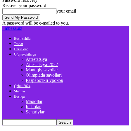
Password recovery
Recover your password
your email
A password will be e-mailed to you.
mbaza.uz
Bosh sahifa
Testlar
Darsliklar
O’qituvchilarga
Attestatsiya
Attestatsiya-2022
Mantiqiy savollar
Olimpiada savollari
Разработки уроков
Qabul 2024
She’rlar
Boshqa
Maqollar
Insholar
Senariylar