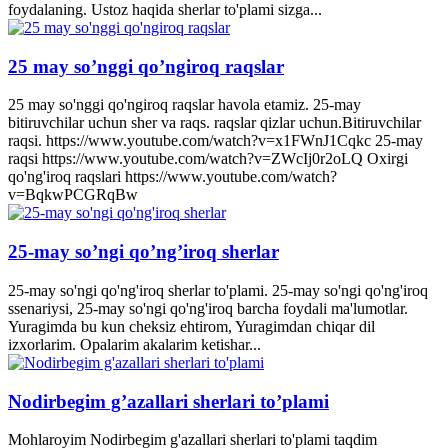
foydalaning. Ustoz haqida sherlar to'plami sizga...
25 may so’nggi qo’ngiroq raqslar
25 may so'nggi qo'ngiroq raqslar havola etamiz. 25-may
bitiruvchilar uchun sher va raqs. raqslar qizlar uchun.Bitiruvchilar
raqsi. https://www.youtube.com/watch?v=x1FWnJ1Cqkc 25-may
raqsi https://www.youtube.com/watch?v=ZWcIj0r2oLQ Oxirgi
qo'ng'iroq raqslari https://www.youtube.com/watch?
v=BqkwPCGRqBw
25-may so’ngi qo’ng’iroq sherlar
25-may so'ngi qo'ng'iroq sherlar to'plami. 25-may so'ngi qo'ng'iroq
ssenariysi, 25-may so'ngi qo'ng'iroq barcha foydali ma'lumotlar.
Yuragimda bu kun cheksiz ehtirom, Yuragimdan chiqar dil
izxorlarim. Opalarim akalarim ketishar...
Nodirbegim g’azallari sherlari to’plami
Mohlaroyim Nodirbegim g'azallari sherlari to'plami taqdim